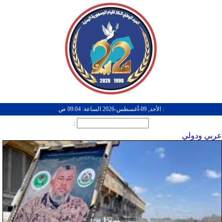
: الأحد, 09-أغسطس-2026 الساعة: 09:04 ص
:
عربي ودولي