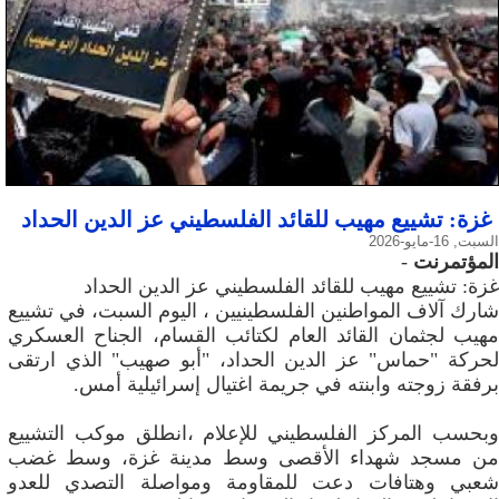
غزة: تشييع مهيب للقائد الفلسطيني عز الدين الحداد
السبت, 16-مايو-2026
المؤتمرنت
-
غزة: تشييع مهيب للقائد الفلسطيني عز الدين الحداد
شارك آلاف المواطنين الفلسطينيين ، اليوم السبت، في تشييع
مهيب لجثمان القائد العام لكتائب القسام، الجناح العسكري
لحركة "حماس" عز الدين الحداد، "أبو صهيب" الذي ارتقى
برفقة زوجته وابنته في جريمة اغتيال إسرائيلية أمس.
وبحسب المركز الفلسطيني للإعلام ،انطلق موكب التشييع
من مسجد شهداء الأقصى وسط مدينة غزة، وسط غضب
شعبي وهتافات دعت للمقاومة ومواصلة التصدي للعدو