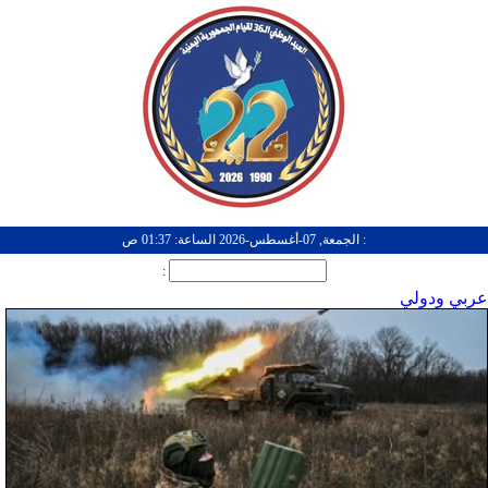
: الجمعة, 07-أغسطس-2026 الساعة: 01:37 ص
:
عربي ودولي