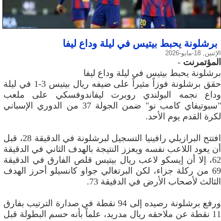
برشلونة يحبط بيتيس في ليلة وداع ليفا
الإثنين, 18-مايو-2026
المؤتمرنت
-
برشلونة يحبط بيتيس في ليلة وداع ليفا
حقق برشلونة فوزاً مثيراً على ضيفه ريال بيتيس 3-1 في ليلة
وداع نجمه البولندي روبرت ليفاندوفسكي على ملعب
"سبوتيفاي كامب نو" ضمن الجولة 37 من الدوري الإسباني
لكرة القدم يوم الأحد.
افتتح البرازيلي رافينيا التسجيل لبرشلونة في الدقيقة 28، قبل
أن يعود اللاعب نفسه ويعزز النتيجة بالهدف الثاني في الدقيقة
62، إلا أن إيسكو لاعب ريال بيتيس قلص الفارق في الدقيقة
69 من ركلة جزاء، لكن البرتغالي جواو كانسيلو أحرز الهدف
الثالث لأصحاب الأرض في الدقيقة 73.
ورفع برشلونة رصيده إلى 94 نقطة في صدارة الترتيب بفارق
11 نقطة عن ملاحقه ريال مدريد، علماً بأنه حسم البطولة قبل