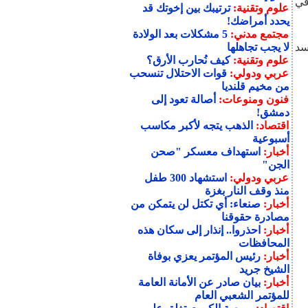
ولى في
علوم وتقنية:
ترتيبك بين إخوتك قد
يحدد أمراضك!
مجتمع مدني:
5 مشكلات بعد الولادة
سد
لا يجب تجاهلها
علوم وتقنية:
كيف نُحارب الأرق؟
عربي ودولي:
قوات الاحتلال تنسحب
من مخيم قلنديا
فنون ومنوعات:
أصالة تعود إلى
دمشق!
اقتصاد:
الذهب يتجه لأكبر مكاسب
أسبوعية
أخبار:
استهداف معسكر "صحن
الجن"
عربي ودولي:
استشهاد 300 طفل
منذ وقف النار بغزة
أخبار:
صنعاء: أي تكتل لن يتمكن من
مصادرة حقوقنا
أخبار:
احذروا.. إنذار إلى سكان هذه
المحافظات
أخبار:
رئيس المؤتمر يعزي بوفاة
الشيخ جريد
أخبار:
بيان صادر عن الأمانة العامة
للمؤتمر الشعبي العام