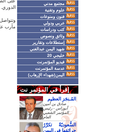
مجتمع مدني
الدوري.
علوم وتقنية
فنون ومنوعات
وتتواصل 
عربي ودولي
مأرب عل
كتب ودراسات
وثائق ونصوص
إستطلاعات وتقارير
شهيد اليمن عبدالغني
خليجي 20
فيديو المؤتمرنت
عدسة المؤتمرنت
اليمن(شهداء الإرهاب)
إقرأ في المؤتمر نت
المُـنجَز العظيم
صادق‮ ‬بن‮ ‬أمين‮
‬أبوراس - رئيس‮
‬المؤتمر‮ ‬الشعبي‮
‬العام
السُّعوديّةُ تكرِّرُ
جرائمَها في اليمنِ