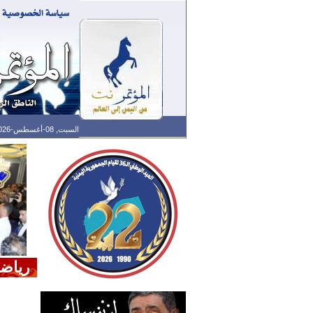
السبت, 08-أغسطس-2026 الساعة: 05:44 م - آخر تحديث: 05:32 م (32: 02) بتوقيت غرينتش
رياض