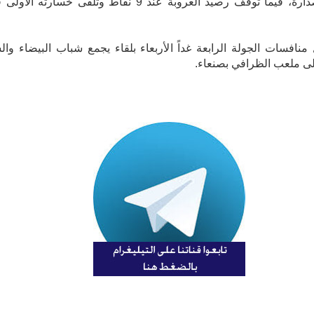
على الصدارة، فيما توقف رصيد العروبة عند 9 نقاط وتلقى خسارته الأ
منافسات الجولة الرابعة غداً الأربعاء بلقاء يجمع شباب البيضاء وال
ى ملعب الظرافي بصنعاء.