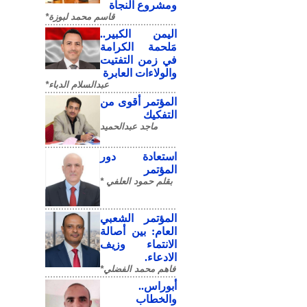
ومشروع النجاة
قاسم محمد لبوزة*
​اليمن الكبير..
مَلحمة الكرامة
في زمن التفتيت
والولاءات العابرة
عبدالسلام الدباء*
المؤتمر أقوى من
التفكيك
ماجد عبدالحميد
استعادة دور
المؤتمر
بقلم حمود العلفي *
المؤتمر الشعبي
العام: بين أصالة
الانتماء وزيف
الادعاء.
فاهم محمد الفضلي*
أبوراس..
والخطاب