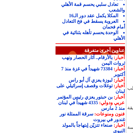
تعادل سلبي يحسم قمة الأهلي
والشعب
المكلا يكمل عقد دور الـ16
العروبة يسقط في فخ التعادل
أمام فحمان
الوحدة يحسم تأهله بثنائية في
الأهلي
عناوين أخرى متفرقة
أخبار:
بالأرقام.. آثار الحصار ونهب
ثروات اليمن
أخبار:
73384 شهيداً في غزة منذ 7
أكتوبر
أخبار:
لبوزة يعزي آل أبو راس
أخبار:
توغلات وقصف إسرائيلي على
لب
لبنان
أخبار:
بن حبتور يعزي رئيس المؤتمر
عربي ودولي:
4335 شهيداً في لبنان
لدقيقة
منذ 2 مارس
فنون ومنوعات:
سرقة الممثلة نور
غندور في بيروت
أخبار:
صنعاء تتزيّن إبتهاجاً بالمولد
منافسة
النبوي