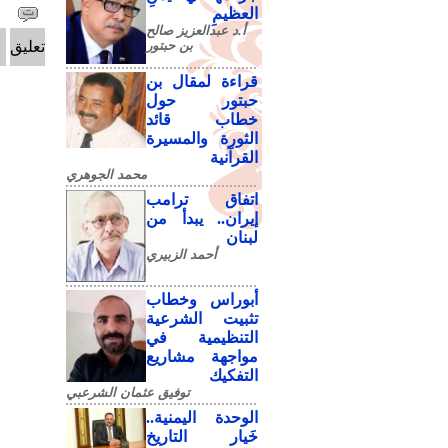
العظيمِ
أ.د عبدالعزيز صالح
بن حبتور
تعليق
قراءة لمقال بن
حبتور حول
خطاب قائد
الثورة والمسيرة
القرآنية
محمد الجوهري
اتفاق ترامب
إيران.. يبدأ من
لبنان
أحمد الزبيري
أبوراس وخطاب
تثبيت الشرعية
التنظيمية في
مواجهة مشاريع
التفكيك
توفيق عثمان الشرعبي
الوحدة اليمنية..
خَيار التاريخ