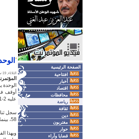
الوحد
الصفحة الرئيسية
الثلاثاء, 19-مايو-2026
افتتاحية
المؤتمرن
أخبار
الوحدة ي
اقتصاد
أوقف فري
محافظات
عليه 2-1، اليوم الثلاثاء، على ملعب الظرافي ضمن الجولة الرابعة.
رياضة
ثقافة
دين
58، بينما أحرز أمجد الرضا هدف العروبة الوحيد في الدقيقة 51.
مغتربون
حوار
قضايا وآراء