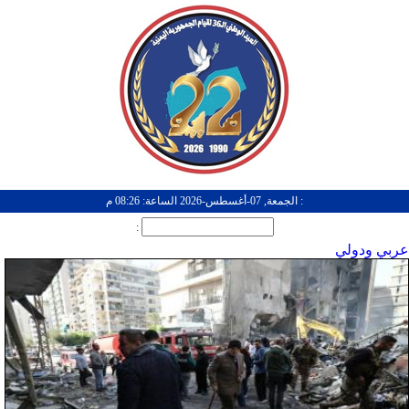
: الجمعة, 07-أغسطس-2026 الساعة: 08:26 م
:
عربي ودولي