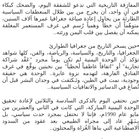
المفارَقة التاريخية التي تدعو للشفقة اليوم، والضحك كبكاء
في آنٍ واحد، أن يخرج من بين ظلال المنعطفات السياسية
الطارئة من يحاول إعادة صياغة جغرافيا عمرها آلاف السنين،
متوهّماً أن خطاً وهمياً رُسم في غرف المستعمر المغلقة
يمكنه أن يفصل بين قلب اليمن ورئته..
▪️حين يسخر التاريخ من جغرافيا الطوارئ
الجغرافيا، والتاريخ، ​والسياسة، والرياضة، والفن، كلها شواهد
تؤكد أن الوحدة اليمنية لم تكن يوماً مجرد "عَقْد شراكة
تجارية" أو "اتفاقاً عاطفياً لَحظياً" بين نخبتين يوقَّع في غرف
الفنادق الفارهة، لتهدمه نزوة عابرة.. الوحدة هي حقيقة
وجودية، نمت في الطين، وتَـكثفت في وجدان البشر قبل أن
تُصاغ في الدساتير والاتفاقيات السياسية..
حين نحتفي اليوم بالذكرى السادسة والثلاثين لإعادة تحقيق
الوحدة اليمنية المباركة، التي كانت في الثاني والعشرين من
مايو عام 1990م، فإننا لا نحتفل بمجرد حدث سياسي، بل
بِـنَـهْرٍ عاد إلى مجراه الطبيعي بعد عقود من السدود
الاصطناعية التي بناها الغُزاة والمحتلون..