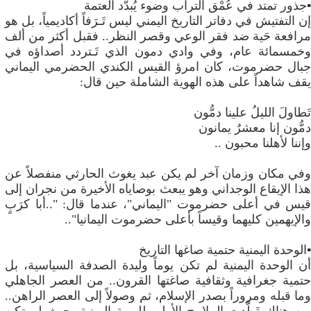
▪️جذور تمتد في عُمْق التراب وضوء يُبدّد العتمة
​إن التفتيش في دفاتر التاريخ اليمني ليس تَـرَفاً أكاديمياً، بل هو
مرافعة حَية ضد فقر الوعي وقصر النظر.. فقبل أكثر من ألف
وخمسمائة عام، وفي وادي دمون الذي تَـتردد أصداؤه في
جبال حضرموت، كان امرؤ القيس الكندي الحضرمي اليماني
يقف شاهداً على هذه الهوية الشاملة حين قال:
​تَطاولَ الليلُ علينا دمُّون
دمُّون إنا معشرٌ يمانون
وإننا لأهلنا محبون ..
​وفي مكان وزمان آخر لم يكن عبد يغوث الحارثي منفصلاً عن
هذا الإيقاع الوجداني وهو يبعث بوصاياه الأخيرة من نجران إلى
قيس في أعلى حضرموت "اليماني"، عندما قال: "..أبا كرَبٍ
والإيهمين كليهما وقيساً بأعلى حضرموت اليمانيا"..
▪️الوحدة اليمنية حتمية صاغها التاريخ
أن الوحدة اليمنية لم تكن يوماً وليدة الصدفة السياسية، بل
حتمية جغرافية وثقافية صاغتها القرون.. من العصر الجاهلي
وما قبله ومروراً بصدر الإسلام، ثم وصولاً إلى العصر الراهن..