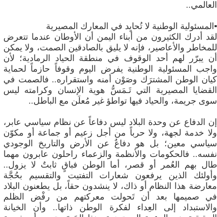
العالمي..
▪️المسئولية الوطنية لا تُحايِد في المعارك المصيرية
لقد أدرك الكثيرون من أبناء اليمن أن الأوطان عندما تتعرض
للمخاطر والأعاصير، فإنه لا يليق بالصادقين الصمت، ولا يمكن
أن يبرّر لهم أحد الوقوف في منطقة الحياد الرمادية؛ لأن
واجب المسئولية الوطنية يفرض اليوم وقوفاً حازماً لحماية
كيان الوطن المشترَك وصَوْن أمنه واستقراره.. فالصمت في
القضايا المصيرية التي تَـمَسُّ هوية الإنسان وكرامته ليس
سوى جريمة، والحياد فيها تواطؤ غير مُعلَن مع الباطل..
إن ​الدفاع عن وحدة البلاد ليس دفاعاً عن نظام سياسي عابر،
ولا خدمة لجهة، ولا حرباً من أجل زعيم أو جماعة أو مكوّن
سياسي معين؛ بل هو دفاعٌ عن الأرض والتاريخ الوجودي
نفسه.. فالحكومات والأنظمة والزعماء راحلون عابرون مهما
طال بهم العُمر أو قصر، أما الوطن فباقٍ ثابتٌ لا يزول..
وأولئك الذين يرفعون شعارات التفتيت والتقسيم بحُجَّة
معارضة هذا النظام أو ذاك، لا ينشدون حقاً، بل يطعنون البلاد
في صميمها بعد أن تَحولت معركتهم من رفْض الظلم
والاستبداد إلى العِداء لفكرة الوطن ذاتها.. وأن الخيانة