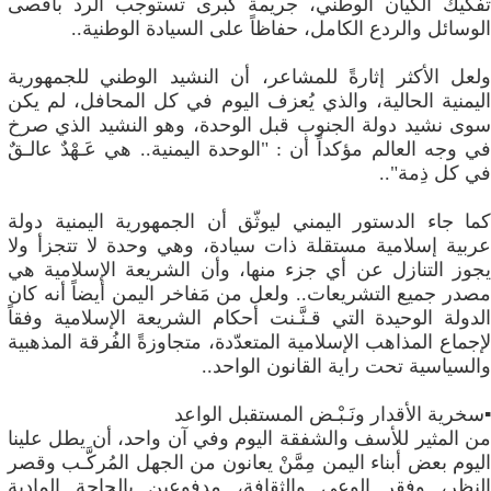
تفكيك الكيان الوطني، جريمة كبرى تستوجب الرد بأقصى
الوسائل والردع الكامل، حفاظاً على السيادة الوطنية..
​ولعل الأكثر إثارةً للمشاعر، أن النشيد الوطني للجمهورية
اليمنية الحالية، والذي يُعزف اليوم في كل المحافل، لم يكن
سوى نشيد دولة الجنوب قبل الوحدة، وهو النشيد الذي صرخ
في وجه العالم مؤكداً أن : ​"الوحدة اليمنية.. هي عَـهْدٌ عالـقٌ
في كل ذِمة"..
كما جاء الدستور اليمني ليوثّق أن الجمهورية اليمنية دولة
عربية إسلامية مستقلة ذات سيادة، وهي وحدة لا تتجزأ ولا
يجوز التنازل عن أي جزء منها، وأن الشريعة الإسلامية هي
مصدر جميع التشريعات.. ولعل من مَفاخر اليمن أيضاً أنه كان
الدولة الوحيدة التي قـنَّـنت أحكام الشريعة الإسلامية وفقاً
لإجماع المذاهب الإسلامية المتعدّدة، متجاوزةً الفُرقة المذهبية
والسياسية تحت راية القانون الواحد..
▪️سخرية الأقدار ونَـبْـض المستقبل الواعد
​من المثير للأسف والشفقة اليوم وفي آن واحد، أن يطل علينا
اليوم بعض أبناء اليمن مِمَّنْ يعانون من الجهل المُركَّـب وقصر
النظر، وفقر الوعي والثقافة، مدفوعين بالحاجة المادية