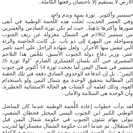
الأرض لا يستقيم إلا باحتضان رقعتها الكاملة..
▪️سبتمبر وأكتوبر.. ​ثورة يمنية وبدم واحد
​وفي العصر الحديث، تَجلَّت هذه اللُّحمة الوطنية في أنقى
صورها وأكثرها بَدَهِيةً.. حيث لم تكن ثورة السادس والعشرين
من سبتمبر 1962م في الشمال معزولة عن ريف الجنوب
وسواحله من المهرة إلى ذو باب، بل كانت الحاضنة والرئة
التي تَنفس منها الأحرار.. ولعل شهادة الراحل علي أحمد ناصر
عنتر، وزير دفاع دولة الجنوب الأسبق، تلخّص هذا التلاحم
المصيري حين أكد بلسان العسكري الصارم: "لولا ثورة 26
سبتمبر في شمال اليمن لَما نجحت ثورة 14 أكتوبر في جنوب
اليمن".. بل إن اندفاعه الوحدوي الصادق دفعه في تلك الحقبة
إلى المطالَبة بتحقيق الوحدة مع شمال اليمن ولو باستخدام
القوة، وذلك لعلمه أن الشتات هو الحالة الاستثنائية الخطيرة،
وأن الوحدة هي السلامة والأمان..
​لقد بدأت خطوات إعادة اللُّحمة الوطنية عندما كان المناضل
الوطني الكبير ابن الجنوب اليمني المحتل قحطان الشعبي،
يتولى مهام شئون الجنوب في حكومة شمال اليمن قبل
الاستقلال، ثم عندما أعدت حكومة الشمال معسكراتها لتدريب
وتسليح ثوار الجبهة القومية وجبهة التحرير، وتشجيع الكفاح