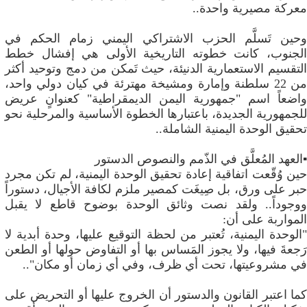
معركة مصيرية واحدة..
​وحين تَسلَّم الحزب الاشتراكي اليمني زمام الحكم في
الجنوب، كانت خطوته التاريخية الأولى هي إفشال خطط
التقسيم الاستعمارية الدنيئة، حيث تَمكن من دمج وتوحيد أكثر
من 22 سلطنة وإمارة ومشيخة مهترئة في كيان دولي واحد،
واضعاً اسم "جمهورية اليمن الديمقراطية" كعنوانٍ عريض
للجمهورية الجديدة، باعتبارها الخطوة الأساسية والمرحلية نحو
تحقيق الوحدة اليمنية الشاملة..
▪️​العهد المُعلَّق في الذّمم والنصوص الدستور
​حين وُقّعت اتفاقية إعادة تحقيق الوحدة اليمنية، لم تكن مجرد
حبر على ورق، بل صِيغَت كمصير ملزم لكافة الأجيال، دستوراً
ووجوداً.. ولقد نصت وثائق الوحدة بوضوح قاطع لا يقبل
المواربة على أن:
​"الوحدة اليمنية، تُعتبر من لحظة التوقيع عليها، وحدة أبدية لا
رَجعةَ فيها، ولا يجوز المَساس بها أو التفاوض حولها أو الطعن
في مشروعيتها، تحت أي ظرف، وفي أي زمان أو مكان"..
​كما اعتبر القانون والدستور أن الخروج عليها أو التحريض على