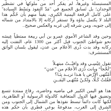
المستبسلة وغيرها، لم يفكر أحد من ملوكها في تشطير
الوجدان؛ بل تَسابق الجميع في "مَدّ النفوذ وبَسْط السيادة"
على كامل الرقعة اليمنية الكبرى، يقيناً منهم بأن حُكْم هذا
البلد لا يكتمل بناؤه ولا تستقر أركانه إلا بالامتداد من شماله
إلى جنوبه، ومن شرقه إلى غربه والعكس صحيح..
وحين وفد الشاعر الأموي عمرو بن أبي ربيعة ممتطياً عِيسَه
نحو شواطئ الجنوب قبل أكثر من 1300 عام، التفتت إليه
ركابه وقد بدت ذُرى الأعلام من عدن، ليقول بلسان الواثق
المستشرف:
​تقول عِيْسِـي وقد وافيْــتُ مبتهـلاً
”لَحْجاً“ وبانت ذُرَى الأعلام من ”عدنِ“
أَمُنْتَهى الأَرْض يا هـذا تريــد بِنَـا؟
فَقُلتُ كَـلَّا، ولكـنْ مُنْتَهَـى اليَمَــنِ
​هذا هو اليمن الكبير في ماضيه وحاضره، رِقاع ممتدة تتسع
وتضيق فيها الدول المتعاقبة كالدولة الرسولية أو الطاهرية،
لكنها كانت دائماً تبسط نفوذها من الشمال إلى الجنوب ومن
الشرق إلى الغرب، مدفوعةً بوعي فطري بأن حكم هذه