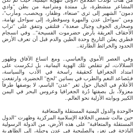
من هناك تَولَّدت الملامح الأولى للهوية اليمنية، حيث لم تكن
المشاعر منشطرة، بل ممتدة ومترامية من بطن "وادي
دمون" الشهير إلى ثرى "صنعاء، وظفار، ويحصب، ومأرب"،
ومن "سواحل عدن والمهرة وسوقطرة، إلى سواحل تهامة،
وصحارى الجوف وجبال صعدة"، فتلتقي وتتفق على "تراب
الأحقاف العريقة بأرض حضرموت الفسيحة".. وفي انسجام
فطري يعلن التاريخ وحدة الطين والدم قبل أن تعرف الأرض
الحدود والخرائط الطارئة..
وفي ​العصر الأموي والعباسي.. ومع اتساع الآفاق وظهور
السلالات، لم تتقلص تلك الهوية اليمانية، بل تَـكرست على
امتداد الجغرافيا كحقيقة راسخة في الأدب والسياسة،
فـتَصاعد النغم والطرب في بساتين "لحج" الخضيرة، وارتفعت
الأعلام في الجبال حول ثغر "عدن" الباسم، لا بوصفها طرفاً
معزولاً، بل بصفتها دُرة الجغرافيا وعروس البحر في اليمن
الكبير وبوابته الأزلية نحو العالم..
▪️الوحدة والدول اليمنية المستقلة والمتعاقبة
حين مالت شمس الخلافة الإسلامية المركزية وظهرت "الدول
المستقلة والمتعاقبة" على هذه الأرض، من الدولة الرسولية
الباذخة في تعز، والصليحية في عدن وجبلة، إلى الطاهرية