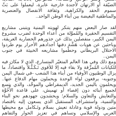
الضيّقة أو الارتهان لأجندة خارجية عابرة، ليعملوا على بَثّ
سموم الحقد والكراهية، وثقافة الانفصال والعنصرية
والمناطقية البغيضة بين أبناء الوطن الواحد..
لقد صار البعض منهم يتنكر لهويته اليمنية ويتبنى مشاريع
التقسيم الحقيرة والمُموَّلة من أعداء الوحدة لضرب مشروع
اليمن الكبير، منفصلين بذلك عن جذورهم الحضارية العريقة،
وباحثين عن هويات هَشَّة دفنها أجدادهم الأحرار يوم طردوا
الاحتلال البريطاني وحطَّموا مشاريعه الخبيثة في جنوب
اليمن..
​ومع ذلك وفي هذا العالم المتغيّر المتسارع، الذي لا مكان فيه
للكيانات المُمزَّقة ولا بقاء فيه إلا للأقوى تَـكَـتُّـلاً واقتصاداً، ما
يزال الوطنيون الأوفياء من أبناء هذا الشعب -في شمال اليمن
وجنوبه- يرفعون لواء الوحدة ويحملون مهام الدفاع عنها..
ويحلمون باليمن الجديد، الديمقراطي والموحَّد، والذي يتسع
لجميع أبنائه دون إقصاء أو تهميش، على قاعدة الأُخُوَّة
والتعايش والتعاون والسلام؛ ويحشدون جهودهم نحو البناء
والتنمية، واستشراف المستقبل الذي يسعون إليه باقتصاد
متين ودولة قوية وعادلة تعيش بسلام وتَـكامل مع محيطها
العربي والإسلامي وتساهم في تعزيز الحوار والتفاهم