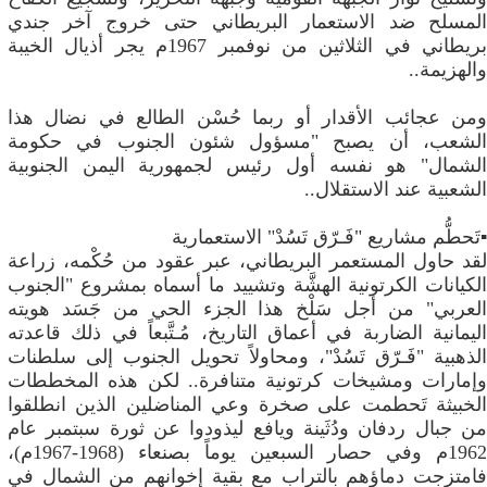
المسلح ضد الاستعمار البريطاني حتى خروج آخر جندي
بريطاني في الثلاثين من نوفمبر 1967م يجر أذيال الخيبة
والهزيمة..
ومن عجائب الأقدار أو ربما حُسْن الطالع في نضال هذا
الشعب، أن يصبح "مسؤول شئون الجنوب في حكومة
الشمال" هو نفسه أول رئيس لجمهورية اليمن الجنوبية
الشعبية عند الاستقلال..
▪️​تَحطُّم مشاريع "فَـرّق تَسُدْ" الاستعمارية
لقد ​حاول المستعمر البريطاني، عبر عقود من حُكْمه، زراعة
الكيانات الكرتونية الهشَّة وتشييد ما أسماه بمشروع "الجنوب
العربي" من أجل سَلْخ هذا الجزء الحي من جَسَد هويته
اليمانية الضاربة في أعماق التاريخ، مُـتَّبعاً في ذلك قاعدته
الذهبية "فَـرّق تَسُدْ"، ومحاولاً تحويل الجنوب إلى سلطنات
وإمارات ومشيخات كرتونية متنافرة.. لكن هذه المخططات
الخبيثة تَحطمت على صخرة وعي المناضلين الذين انطلقوا
من جبال ردفان ودُثَينة ويافع ليذودوا عن ثورة سبتمبر عام
1962م وفي حصار السبعين يوماً بصنعاء (1968-1967م)،
فامتزجت دماؤهم بالتراب مع بقية إخوانهم من الشمال في