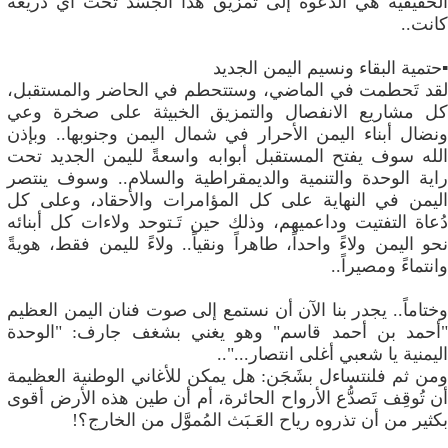
الحقيقية هي الدعوة إلى تمزيق هذا الجَسَد تحت أي ذريعة
كانت..
▪️حتمية البقاء ونسيم اليمن الجديد
لقد تَحطمت في الماضي، وستتحطم في الحاضر والمستقبل،
كل مشاريع الانفصال والتمزيق الخبيثة على صخرة وعي
ونضال أبناء اليمن الأحرار في شمال اليمن وجنوبها.. وبإذن
الله سوف يفتح المستقبل أبوابه واسعةً لليمن الجديد تحت
راية الوحدة والتنمية والديمقراطية والسلام.. وسوف ينتصر
اليمن في النهاية على كل المؤامرات والأحقاد، وعلى كل
دُعاة التفتيت وداعميهم، وذلك حين تَـتوحد ولاءات كل أبنائه
نحو اليمن ولاءً واحداً، طاهراً ونقياً.. ولاءً لليمن فقط، هويةً
وانتماءً ومصيراً..
وختاماً.. يجدر بنا الآن أن نستمع إلى صوت فنان اليمن العظيم
"أحمد بن أحمد قاسم" وهو يغني بشغف جارف: "الوحدة
اليمنية يا شعبي أغلى انتصار..."..
ومن ثم فلنتساءل بشَجَن: هل يمكن للأغاني الوطنية العظيمة
أن تُوقِف تَصدُّع الأرواح الحائرة، أم أن طين هذه الأرض أقوى
بكثير من أن تذروه رياح العَـبَث المُموَّل من الخارج؟!