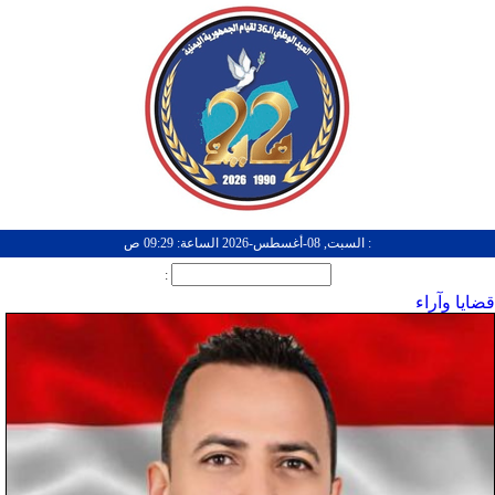
: السبت, 08-أغسطس-2026 الساعة: 09:29 ص
:
قضايا وآراء