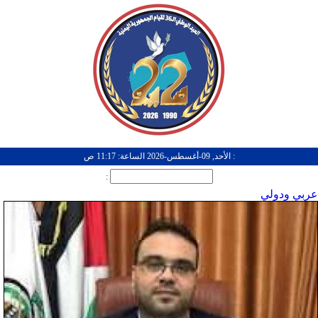
: الأحد, 09-أغسطس-2026 الساعة: 11:17 ص
:
عربي ودولي