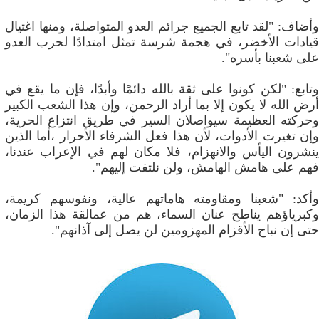
وأضاف: "لقد تابع الجميع جرائم العدو المتواصلة، ومنها اغتيال
قيادات الأخضر، في هجمة شرسة تمثل امتدادًا لحرب العدو
على شعبنا بأسره".
وتابع: "لكن كونوا على ثقة بالله دائمًا وأبدًا، فإن ما يقع في
أرض الله لا يكون إلا بما أراد الرحمن، وإن هذا الشعب الكبير
وحركته العظيمة سيواصلان السير في طريق انتزاع الحرية،
وإن تغيرت الأدوات، لأن هذا فعل الشرفاء الأحرار ،أما الذين
ينشرون اليأس والانهزام، فلا مكان لهم في الإعراب عندنا،
فهم على هامش الهامش، ولن نلتفت إليهم".
وأكد: "شعبنا ومقاومته هاماتهم عالية، ونفوسهم كريمة،
وكبرياؤهم يناطح عنان السماء، هم من عمالقة هذا الزمان،
حتى إن نباح الأقزام المهزومين لن يصل إلى آذانهم".