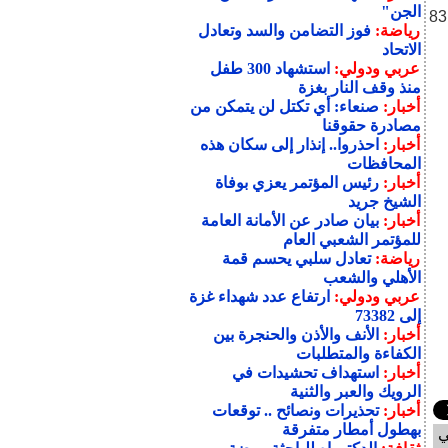
الجن"
3.8 دولارات أو 4.33 % إلى 83.91
رياضة:
فوز التضامن والسد وتعادل
الاتحاد
عربي ودولي:
استشهاد 300 طفل
منذ وقف النار بغزة
أخبار:
صنعاء: أي تكتل لن يتمكن من
مصادرة حقوقنا
أخبار:
احذروا.. إنذار إلى سكان هذه
المحافظات
أخبار:
رئيس المؤتمر يعزي بوفاة
الشيخ جريد
أخبار:
بيان صادر عن الأمانة العامة
للمؤتمر الشعبي العام
رياضة:
تعادل سلبي يحسم قمة
الأهلي والشعب
عربي ودولي:
ارتفاع عدد شهداء غزة
إلى 73382
أخبار:
الأنف والأذن والحنجرة بين
الكفاءة والمتطلبات
أخبار:
استهداف تحشيدات في
الرويك والعبر والثنية
أخبار:
تحذيرات ونصائح .. توقعات
بهطول أمطار متفرقة
ي