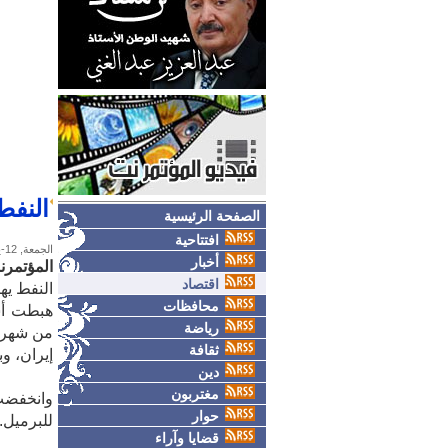
النفط 
الصفحة الرئيسية
افتتاحية
الجمعة, 12-يونيو-2026
أخبار
المؤتمرن
اقتصاد
النفط يهب
محافظات
رياضة
من شهرين
ثقافة
إيران، و
دين
مغتربون
حوار
للبرميل.
قضايا وآراء