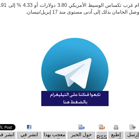
وهبط خام غرب تكساس الوسيط الأمربكي 0
صل الخامان بذلك إلى أدنى مستوى منذ 17 إبريل/نيسان.
إرسل
إطبع
حول الخبر
معجب بهذا
انشر في
انشر ف
RSS