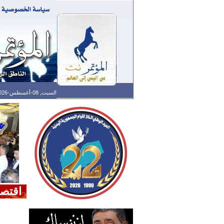
السبت, 08-أغسطس-2026 الساعة: 11:13 ص - آخر تحديث: 01:30 ص (30: 10) بتوقيت غرينتش
اقتصا