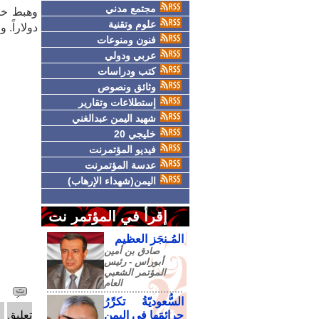
مجتمع مدني
علوم وتقنية
دولاراً. وو
فنون ومنوعات
عربي ودولي
كتب ودراسات
وثائق ونصوص
إستطلاعات وتقارير
شهيد اليمن عبدالغني
خليجي 20
فيديو المؤتمرنت
عدسة المؤتمرنت
اليمن(شهداء الإرهاب)
إقرأ في المؤتمر نت
المُـنجَز العظيم
صادق‮ ‬بن‮ ‬أمين‮
‬أبوراس - رئيس‮
‬المؤتمر‮ ‬الشعبي‮
‬العام
السُّعوديّةُ تكرِّرُ
جرائمَها في اليمنِ
تعليق