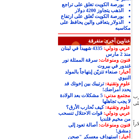
بورصة الكويت تغلق على تراجع
الذهب يتجاوز 4200 دولار
بورصة الكويت تُغلق على ارتفاع
الدولار يتعافى والين يحافظ على
مكاسبه
عناوين أخرى متفرقة
عربي ودولي:
4335 شهيداً في لبنان
منذ 2 مارس
فنون ومنوعات:
سرقة الممثلة نور
غندور في بيروت
أخبار:
صنعاء تتزيّن إبتهاجاً بالمولد
النبوي
علوم وتقنية:
ترتيبك بين إخوتك قد
يحدد أمراضك!
مجتمع مدني:
5 مشكلات بعد الولادة
 يقرب
لا يجب تجاهلها
لى
علوم وتقنية:
كيف نُحارب الأرق؟
عربي ودولي:
قوات الاحتلال تنسحب
من مخيم قلنديا
ارات أو 4.22% إلى 86.57 دولاراً
فنون ومنوعات:
أصالة تعود إلى
دمشق!
أخبار:
استهداف معسكر "صحن