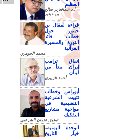
العظيمِ
أ.د عبدالعزيز صالح
بن حبتور
قراءة لمقال بن
حبتور حول
خطاب قائد
الثورة والمسيرة
القرآنية
محمد الجوهري
اتفاق ترامب
إيران.. يبدأ من
لبنان
أحمد الزبيري
أبوراس وخطاب
تثبيت الشرعية
التنظيمية في
مواجهة مشاريع
التفكيك
توفيق عثمان الشرعبي
الوحدة اليمنية..
خَيار التاريخ