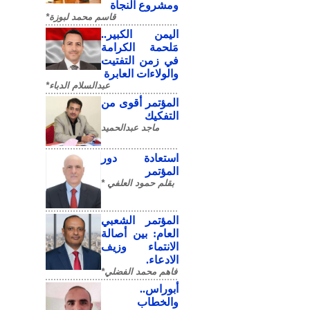
ومشروع النجاة
قاسم محمد لبوزة*
​اليمن الكبير..
مَلحمة الكرامة
في زمن التفتيت
والولاءات العابرة
عبدالسلام الدباء*
المؤتمر أقوى من
التفكيك
ماجد عبدالحميد
استعادة دور
المؤتمر
بقلم حمود العلفي *
المؤتمر الشعبي
العام: بين أصالة
الانتماء وزيف
الادعاء.
فاهم محمد الفضلي*
أبوراس..
والخطاب