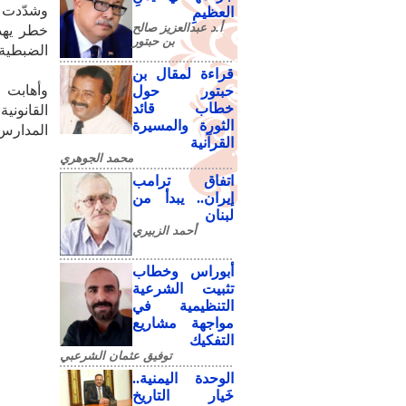
وشدّدت م
العظيمِ
أ.د عبدالعزيز صالح
خطر يهدد
بن حبتور
الضبطية 
قراءة لمقال بن
وأهابت ش
حبتور حول
خطاب قائد
القانوني
الثورة والمسيرة
المدارس 
القرآنية
محمد الجوهري
اتفاق ترامب
إيران.. يبدأ من
لبنان
أحمد الزبيري
أبوراس وخطاب
تثبيت الشرعية
التنظيمية في
مواجهة مشاريع
التفكيك
توفيق عثمان الشرعبي
الوحدة اليمنية..
خَيار التاريخ