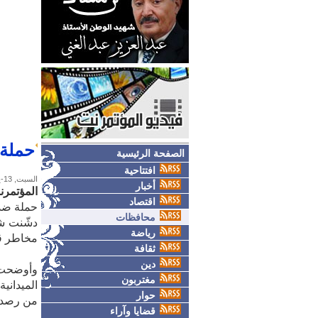
حملة 
الصفحة الرئيسية
افتتاحية
السبت, 13-يونيو-2026
أخبار
المؤتمرن
اقتصاد
حملة ضد 
محافظات
دشّنت شر
رياضة
مخاطر قي
ثقافة
دين
وأوضحت 
مغتربون
الميداني
حوار
من رصد وضبط 68 سيارة م
قضايا وآراء