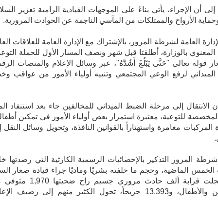
لى أن الإجراء، يأتي بناءً على الموجهات القيادية الرامية تعزيز السلا
وحماية الأرواح والممتلكات من المآسي الناجمة عن الحوادث المرورية.
إدارة العامة لشرطة المرور، بالإشتراك مع الإدارة العامة للعلاقات العا
 المعنوي بالوزارة، أطلقتا قبل شهر ونصف المسار الأول للحملة التوعو
قوله تعالى "حَتَّى يَبْلُغَ أَشُدَّهُ"، عبر وسائل الإعلام والمنصات الرق
الميداني لرفع الوعي المجتمعي وتنبيه أولياء الأمور من عواقب وخ
 الانتقال إلى مرحلة الضبط الميداني للمخالفين جاء بعد استنفاد الم
المخصصة للتوعية، معتبرة استمرار بعض أولياء الأمور في تمكين أطفال
 المركبات مغامرة واستهتاراً بالقوانين النافذة، وتحويل وسائل النقل إ
.
رطة المرور التذكير بالإحصائيات الرسمية الكارثية التي رصدتها خل
الخمس الماضية، وحجم ما خلفته بشريًا وماديًا جراء قيادة صغار الس
حيث سُجلت قرابة ألف حادث مروري جسيم راح ضحيتها 
المواطنين والأطفال، و13,393 جريحاً، تحول الكثير منهم إلى رصيف الإ