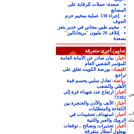
صعدة: حملات للرقابة على
المصانع
إجراء 138 عملية بمخيم حزم
الجوف
مخيم طبي مجاني في خدير بتعز
إتلاف 26 مليون "بريجابالين"
بصعدة
عناوين أخرى متفرقة
أخبار:
بيان صادر عن الأمانة العامة
للمؤتمر الشعبي العام
اقتصاد:
بورصة الكويت تغلق على
تراجع
رياضة:
تعادل سلبي يحسم قمة
الأهلي والشعب
أخبار:
ارتفاع عدد شهداء غزة إلى
من
73382
أخبار:
الأنف والأذن والحنجرة بين
الكفاءة والمتطلبات
ات
أخبار:
استهداف تحشيدات في
لة
الرويك والعبر والثنية
أخبار:
تحذيرات ونصائح .. توقعات
بهطول أمطار متفرقة