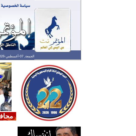
الجمعة, 07-أغسطس-2026 الساعة: 11:58 ص - آخر تحديث: 05:33 ص (33: 02) بتوقيت غرينتش
محاف