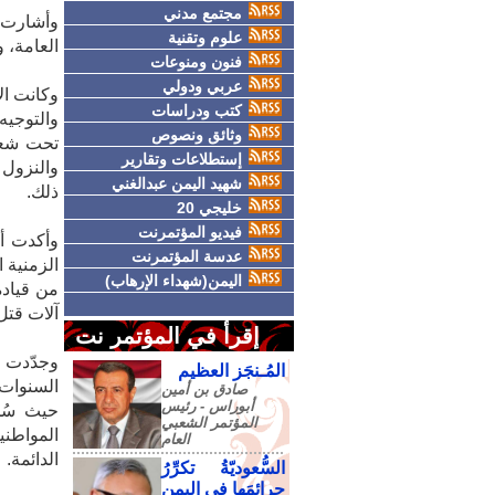
مجتمع مدني
وأشارت إ
علوم وتقنية
العامة، 
فنون ومنوعات
عربي ودولي
وكانت ال
كتب ودراسات
والتوجيه
وثائق ونصوص
تحت شعار 
إستطلاعات وتقارير
والنزول 
شهيد اليمن عبدالغني
ذلك.
خليجي 20
فيديو المؤتمرنت
وأكدت أن
عدسة المؤتمرنت
الزمنية 
اليمن(شهداء الإرهاب)
من قيادة
آلات قتل
إقرأ في المؤتمر نت
وجدّدت ش
المُـنجَز العظيم
السنوات 
صادق‮ ‬بن‮ ‬أمين‮
‬أبوراس - رئيس‮
‬المؤتمر‮ ‬الشعبي‮
‬العام
الدائمة.
السُّعوديّةُ تكرِّرُ
جرائمَها في اليمنِ