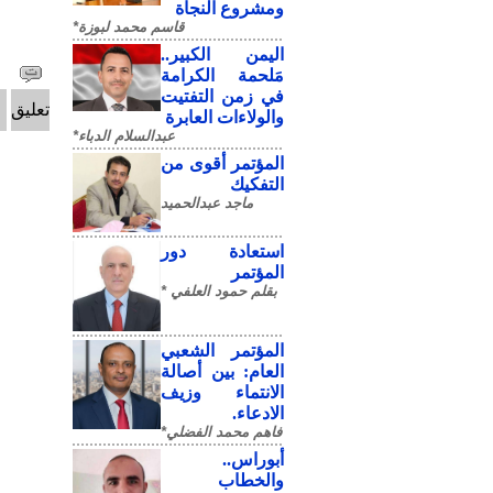
ومشروع النجاة
قاسم محمد لبوزة*
​اليمن الكبير..
مَلحمة الكرامة
في زمن التفتيت
تعليق
والولاءات العابرة
عبدالسلام الدباء*
المؤتمر أقوى من
التفكيك
ماجد عبدالحميد
استعادة دور
المؤتمر
بقلم حمود العلفي *
المؤتمر الشعبي
العام: بين أصالة
الانتماء وزيف
الادعاء.
فاهم محمد الفضلي*
أبوراس..
والخطاب