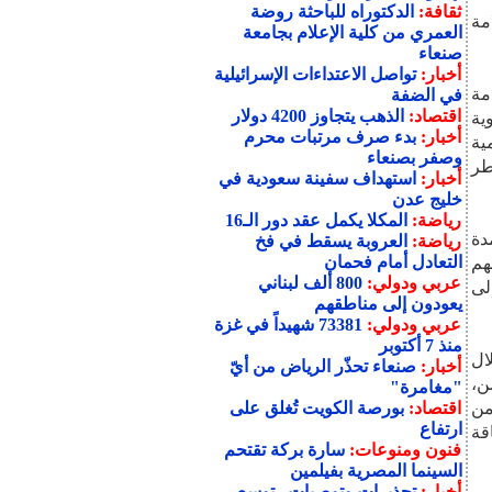
ثقافة:
الدكتوراه للباحثة روضة
مة
العمري من كلية الإعلام بجامعة
صنعاء
أخبار:
تواصل الاعتداءات الإسرائيلية
مة
في الضفة
اقتصاد:
الذهب يتجاوز 4200 دولار
ية
أخبار:
بدء صرف مرتبات محرم
مية
وصفر بصنعاء
طر
أخبار:
استهداف سفينة سعودية في
خليج عدن
رياضة:
المكلا يكمل عقد دور الـ16
دة
رياضة:
العروبة يسقط في فخ
التعادل أمام فحمان
هم
عربي ودولي:
800 ألف لبناني
لى
يعودون إلى مناطقهم
عربي ودولي:
73381 شهيداً في غزة
منذ 7 أكتوبر
ال
أخبار:
صنعاء تحذّر الرياض من أيّ
ن،
"مغامرة"
1,970 متوفي من
اقتصاد:
بورصة الكويت تُغلق على
ارتفاع
عاقة
فنون ومنوعات:
سارة بركة تقتحم
السينما المصرية بفيلمين
أخبار:
تحذيرات وتوصيات.. توسع