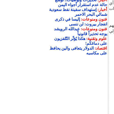
أي
حالة عدم استقرار أجواء اليمن
ات
أخبار:
إستهداف سفينة نفط سعودية
شمالي البحر الاحمر
فنون ومنوعات:
إليسا في ذكرى
انفجار بيروت: لن ننسى
هم
فنون ومنوعات:
عبدالله الرويشد
لي
يوجه تحذيراً قانونياً
علوم وتقنية:
هكذا يُؤثّر التّلفزيون
على دماغكُم!
اقتصاد:
الدولار يتعافى والين يحافظ
على مكاسبه