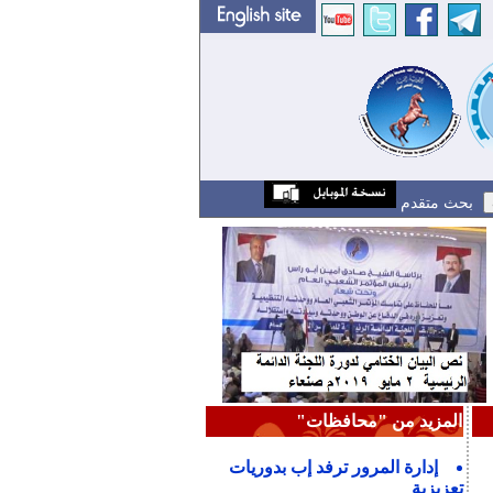
بحث متقدم
المزيد من "محافظات"
إدارة المرور ترفد إب بدوريات
تعزيزية