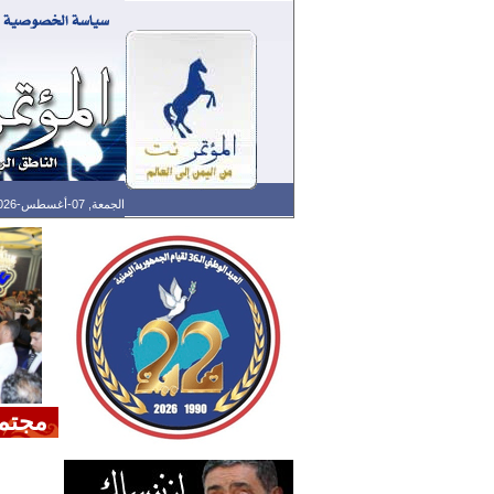
الجمعة, 07-أغسطس-2026 الساعة: 08:18 م - آخر تحديث: 08:12 م (12: 05) بتوقيت غرينتش
مجتم