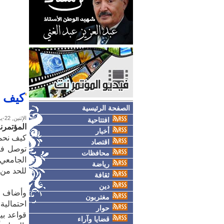
كيف ن
الصفحة الرئيسية
الإثنين, 22-يونيو-2026
افتتاحية
المؤتمرن
أخبار
كيف نحم
اقتصاد
توصل فر
محافظات
الجامعي 
رياضة
للحد من 
ثقافة
دين
وأضاف ا
مغتربون
حوار
قضايا وآراء