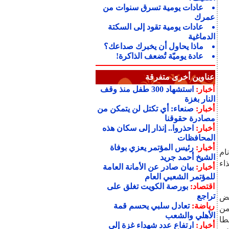
عادات يومية تسرق سنوات من
عمرك
عادات يومية تقود إلى السكتة
الدماغية
ماذا يحاول أن يخبرك صداعك؟
عادة يوميّة تُضعف الذاكرة!
عناوين أخرى متفرقة
أخبار:
استشهاد 300 طفل منذ وقف
النار بغزة
أخبار:
صنعاء: أي تكتل لن يتمكن من
مصادرة حقوقنا
أخبار:
احذروا.. إنذار إلى سكان هذه
المحافظات
أخبار:
رئيس المؤتمر يعزي بوفاة
ام
الشيخ أحمد جريد
اء
أخبار:
بيان صادر عن الأمانة العامة
للمؤتمر الشعبي العام
اقتصاد:
بورصة الكويت تغلق على
تراجع
فض
رياضة:
تعادل سلبي يحسم قمة
ات علمية من
الأهلي والشعب
لا مرتبطا
أخبار:
ارتفاع عدد شهداء غزة إلى