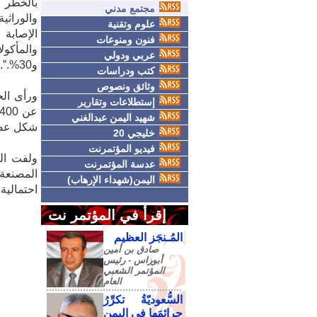
بالخطر أ
مجتمع مدني
والوراث
علوم وتقنية
فنون ومنوعات
عربي ودولي
و30%.”.
كتب ودراسات
وثائق ونصوص
ورأى الخ
إستطلاعات وتقارير
شهيد اليمن عبدالغني
شكل عصير
خليجي 20
فيديو المؤتمرنت
ولفت الب
عدسة المؤتمرنت
المصنعة،
اليمن(شهداء الإرهاب)
احتمالية
إقرأ في المؤتمر نت
المُـنجَز العظيم
صادق‮ ‬بن‮ ‬أمين‮
‬أبوراس - رئيس‮
‬المؤتمر‮ ‬الشعبي‮
‬العام
السُّعوديّةُ تكرِّرُ
جرائمَها في اليمنِ