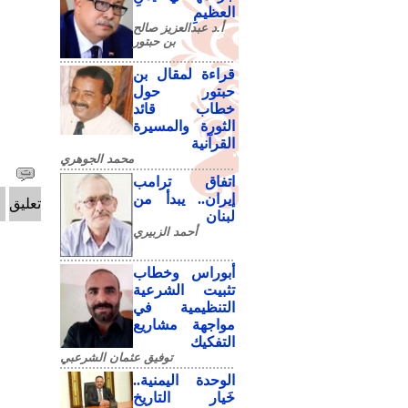
العظيمِ
أ.د عبدالعزيز صالح
بن حبتور
قراءة لمقال بن
حبتور حول
خطاب قائد
الثورة والمسيرة
القرآنية
محمد الجوهري
اتفاق ترامب
إيران.. يبدأ من
تعليق
لبنان
أحمد الزبيري
أبوراس وخطاب
تثبيت الشرعية
التنظيمية في
مواجهة مشاريع
التفكيك
توفيق عثمان الشرعبي
الوحدة اليمنية..
خَيار التاريخ