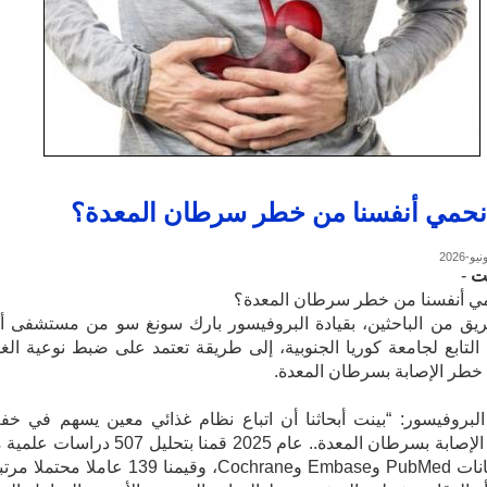
حمي أنفسنا من خطر سرطان المعدة؟
ت
-
ي أنفسنا من خطر سرطان المعدة؟
يق من الباحثين، بقيادة البروفيسور بارك سونغ سو من مستشفى أن
التابع لجامعة كوريا الجنوبية، إلى طريقة تعتمد على ضبط نوعية الغذ
خطر الإصابة بسرطان المعدة.
لبروفيسور: “بينت أبحاثنا أن اتباع نظام غذائي معين يسهم في خ
احتمالية الإصابة بسرطان المعدة.. عام 2025 قمنا بتحليل 507 دراس
قواعد بيانات PubMed وEmbase وCochrane، وقيمنا 139 عاملا محتم