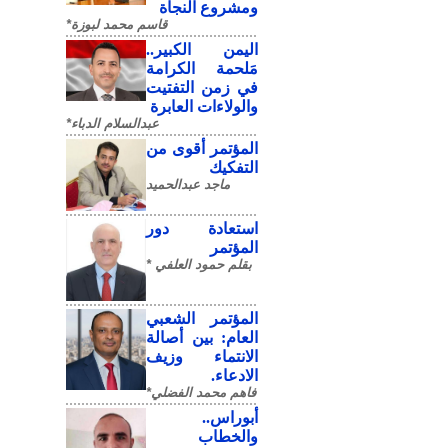
ومشروع النجاة
قاسم محمد لبوزة*
​اليمن الكبير..
مَلحمة الكرامة
في زمن التفتيت
والولاءات العابرة
عبدالسلام الدباء*
المؤتمر أقوى من
التفكيك
ماجد عبدالحميد
استعادة دور
المؤتمر
بقلم حمود العلفي *
المؤتمر الشعبي
العام: بين أصالة
الانتماء وزيف
الادعاء.
فاهم محمد الفضلي*
أبوراس..
والخطاب