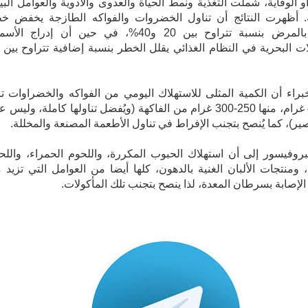
و الوقاية، شملت التغذية ونمط الحياة والعدوى والأدوية والعوامل البيئ
ية. أظهرت النتائج أن تناول الخضروات والفواكه الطازجة يخفض خ
الإصابة بالمرض بنسبة تتراوح بين 20 و40%، في حين أن إدراج ال
براء أن الكمية المثلى للاستهلاك اليومي من الفواكه والخضراوات تز
عن 400 غرام، منها 250-300 غرام من الفاكهة (ويُفضل تناولها كاملة، وليس
)، كما يُنصح بتجنب الإفراط في تناول الأطعمة المصنعة والمخللة.
روفيسور إلى أن استهلاك الحبوب المكررة، واللحوم الحمراء، واللح
 ومنتجات الألبان الغنية بالدهون، كلها أيضا من العوامل التي تزيد 
 الإصابة بسرطان المعدة، لذا ينصح بتجنب تلك المأكولات.