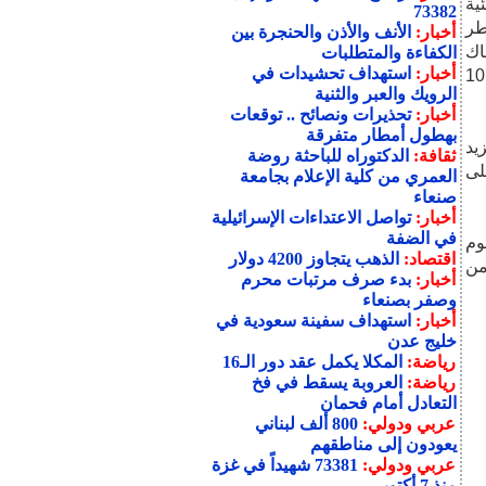
ية
73382
طر
أخبار:
الأنف والأذن والحنجرة بين
أسماك
الكفاءة والمتطلبات
أخبار:
استهداف تحشيدات في
والمأكولات البحرية في النظام الغذائي يقلل الخطر بنسبة إضافية تتراوح بين 10
الرويك والعبر والثنية
أخبار:
تحذيرات ونصائح .. توقعات
بهطول أمطار متفرقة
يد
ثقافة:
الدكتوراه للباحثة روضة
 على
العمري من كلية الإعلام بجامعة
صنعاء
أخبار:
تواصل الاعتداءات الإسرائيلية
في الضفة
وم
اقتصاد:
الذهب يتجاوز 4200 دولار
من
أخبار:
بدء صرف مرتبات محرم
وصفر بصنعاء
أخبار:
استهداف سفينة سعودية في
خليج عدن
رياضة:
المكلا يكمل عقد دور الـ16
رياضة:
العروبة يسقط في فخ
التعادل أمام فحمان
عربي ودولي:
800 ألف لبناني
يعودون إلى مناطقهم
عربي ودولي:
73381 شهيداً في غزة
منذ 7 أكتوبر