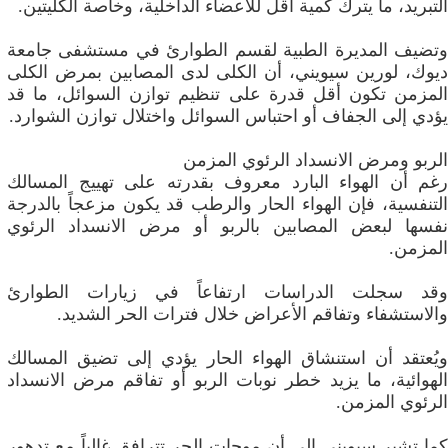
التبريد، ما يترك كمية أقل للأعضاء الداخلية، وخاصة الكليتين.
وتضيف المديرة الطبية لقسم الطوارئ في مستشفى جامعة
ديوك، لورين سيويني، أن الكلى لدى المصابين بمرض الكلى
المزمن تكون أقل قدرة على تنظيم توازن السوائل، ما قد
يؤدي إلى الجفاف أو احتباس السوائل واختلال توازن الشوارد.
الربو ومرض الانسداد الرئوي المزمن
رغم أن الهواء البارد معروف بقدرته على تهييج المسالك
التنفسية، فإن الهواء الحار والرطب قد يكون مزعجاً بالدرجة
نفسها لبعض المصابين بالربو أو مرض الانسداد الرئوي
المزمن.
وقد سجلت الدراسات ارتفاعاً في زيارات الطوارئ
والاستشفاء وتفاقم الأعراض خلال فترات الحر الشديد.
ويُعتقد أن استنشاق الهواء الحار يؤدي إلى تضيق المسالك
الهوائية، ما يزيد خطر نوبات الربو أو تفاقم مرض الانسداد
الرئوي المزمن.
كما تشير سيويني إلى أن موجات الحر تترافق غالباً مع تدهور