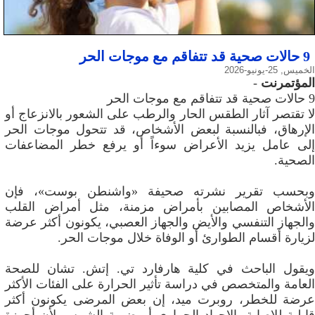
9 حالات صحية قد تتفاقم مع موجات الحر
الخميس, 25-يونيو-2026
المؤتمرنت
-
9 حالات صحية قد تتفاقم مع موجات الحر
لا تقتصر آثار الطقس الحار والرطب على الشعور بالانزعاج أو
الإرهاق، فبالنسبة لبعض الأشخاص، قد تتحول موجات الحر
إلى عامل يزيد الأعراض سوءاً أو يرفع خطر المضاعفات
الصحية.
وبحسب تقرير نشرته صحيفة «واشنطن بوست»، فإن
الأشخاص المصابين بأمراض مزمنة، مثل أمراض القلب
والجهاز التنفسي والأيض والجهاز العصبي، يكونون أكثر عرضة
لزيارة أقسام الطوارئ أو الوفاة خلال موجات الحر.
ويقول الباحث في كلية هارفارد تي. إتش. تشان للصحة
العامة والمتخصص في دراسة تأثير الحرارة على الفئات الأكثر
عرضة للخطر، روبرت ميد، إن بعض المرضى يكونون أكثر