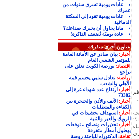
عادات يومية تسرق سنوات من
عمرك
عادات يومية تقود إلى السكتة
الدماغية
ماذا يحاول أن يخبرك صداعك؟
عادة يوميّة تُضعف الذاكرة!
عناوين أخرى متفرقة
أخبار:
بيان صادر عن الأمانة العامة
للمؤتمر الشعبي العام
اقتصاد:
بورصة الكويت تغلق على
تراجع
رياضة:
تعادل سلبي يحسم قمة
الأهلي والشعب
أخبار:
ارتفاع عدد شهداء غزة إلى
ظم
73382
أخبار:
الأنف والأذن والحنجرة بين
الكفاءة والمتطلبات
حة
أخبار:
استهداف تحشيدات في
الرويك والعبر والثنية
ً:
أخبار:
تحذيرات ونصائح .. توقعات
اء
بهطول أمطار متفرقة
ري
ثقافة:
الدكتوراه للباحثة روضة