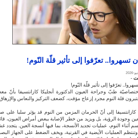
ن تسهروا.. تعرّفوا إلى تأثير قلّة النّوم!
ت
-
هروا.. تعرّفوا إلى تأثير قلّة النّوم!
تصاصيّة طبّ وجراحة العيون الدكتورة أنجليكا كازانتسيفا بأنّ مع
تبرون قلة النوم مجرد إزعاج مؤقت، كضعف التركيز والنعاس والإرهاق.
ازانتسيفا إلى أنّ الحرمان المزمن من النوم قد يؤثر سلبا على ص
ن وجودة الرؤية، بل ويزيد من خطر الإصابة ببعض أمراض العيون، قائلة
سم أثناء النوم، عمليات تجديد الأنسجة، بما فيها أنسجة العين. يتجدد غش
وتنتظم العمليات الأيضية في القرنية، ويخف الضغط على الجهاز البص