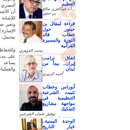
العظيمِ
البصري 
أ.د عبدالعزيز صالح
أن الأش
بن حبتور
للإصابة 
قراءة لمقال بن
وتغير ضغ
حبتور حول
الإشارة 
خطاب قائد
محتمل، خ
الثورة والمسيرة
القرآنية
محمد الجوهري
على مدته
اتفاق ترامب
يساعد ع
إيران.. يبدأ من
لبنان
والعمليا
أحمد الزبيري
أبوراس وخطاب
تثبيت الشرعية
التنظيمية في
مواجهة مشاريع
التفكيك
توفيق عثمان الشرعبي
الوحدة اليمنية..
خَيار التاريخ