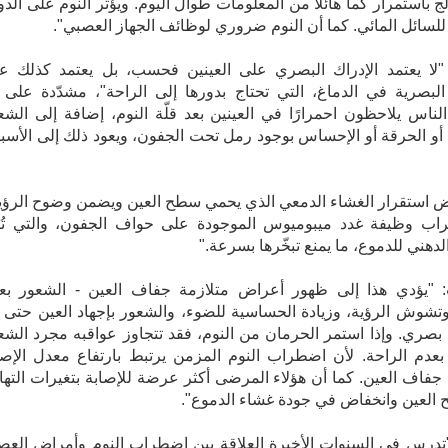
لج باستمرار كما هائلا من المعلومات طوال اليوم. ويؤثر النوم على الدو
للسائل المائي. كما أن النوم ضروري لوظائف الجهاز العصبي".
 "لا يعتمد الإدراك البصري على العينين فحسب، بل يعتمد كذلك ع
البصرية في الدماغ، التي تحتاج بدورها إلى الراحة"، مشدّدة على أ
ناس يلاحظون احمرارًا في العينين بعد قلّة النوم، إضافة إلى الشع
أو الحرقة أو الإحساس بوجود رمل تحت الجفون، ويعود ذلك إلى الأسب
راب وظيفة غدد ميبوميوس الموجودة على حواف الجفون، والتي تُن
لدهني للدموع، ما يمنع تبخّرها بسرعة."
 "يؤدي هذا إلى ظهور أعراض متلازمة جفاف العين - الشعور بع
وتشوش الرؤية، وزيادة الحساسية للضوء، والشعور بإجهاد العين حتى 
بصري. وإذا استمر الحرمان من النوم، فقد تتجاوز عواقبه مجرد الشع
عدم الراحة. لأن اضطراب النوم المزمن يرتبط بارتفاع معدل الإصا
 جفاف العين. كما أن هؤلاء المرضى أكثر عرضة للإصابة بتغيرات التهاب
العين وانخفاض في جودة غشاء الدموع".
تدرس في السنوات الأخيرة العلاقة بين اضطراب النوم وأمراض الع