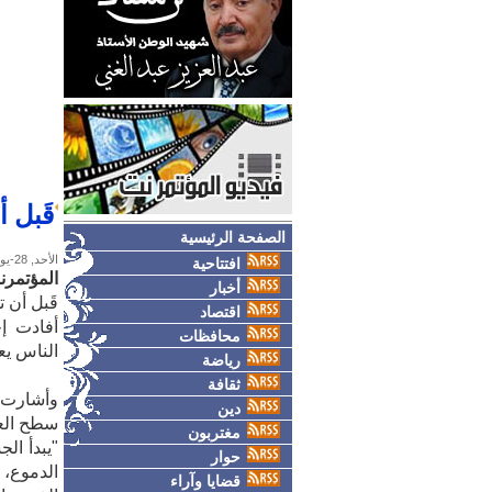
قَبل أ
الصفحة الرئيسية
الأحد, 28-يونيو-2026
افتتاحية
المؤتمرن
أخبار
قَبل أن تس
اقتصاد
أفادت إخ
محافظات
الناس يع
رياضة
ثقافة
وأشارت ك
دين
سطح العي
مغتربون
"يبدأ الج
حوار
الدموع، 
قضايا وآراء