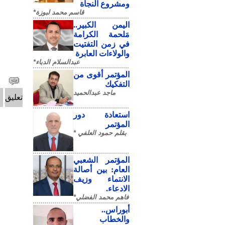
ومشروع النجاة
قاسم محمد لبوزة*
​اليمن الكبير..
مَلحمة الكرامة
في زمن التفتيت
والولاءات العابرة
عبدالسلام الدباء*
المؤتمر أقوى من
التفكيك
ماجد عبدالحميد
تعليق
استعادة دور
المؤتمر
بقلم حمود العلفي *
المؤتمر الشعبي
العام: بين أصالة
الانتماء وزيف
الادعاء.
فاهم محمد الفضلي*
أبوراس..
والخطاب