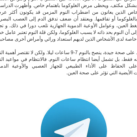
بشكل مكثف. ويحظى مرض الغلوكوما باهتمام خاص. وأظهرت الدراس
خاص الذين يعانون من اضطراب النوم المزمن قد يكونون أكثر عر
بالغلوكوما أو تفاقمها. ويعتقد أن ضعف تدفق الدم إلى العصب البصر
ط العين، وعوامل الأوعية الدموية الجهازية تلعب دورا في ذلك. و تج
إلى أن النوم بحد ذاته لا يسبب الغلوكوما، ولكن قلة النوم تعتبر عامل خ
اصة لدى الأشخاص الذين لديهم استعداد وراثي وأمراض أخرى مصاحبة
وللحفاظ على صحة جيدة، ينصح بالنوم 7-9 ساعات ليلا. ولكن لا تقتصر أهمية 
 فقط، بل تشمل أيضا انتظام ساعات النوم. فالانتظام في مواعيد الن
لى الحفاظ على الأداء الطبيعي للجهاز العصبي والأوعية الدمو
ت الأيضية التي تؤثر على صحة العين.