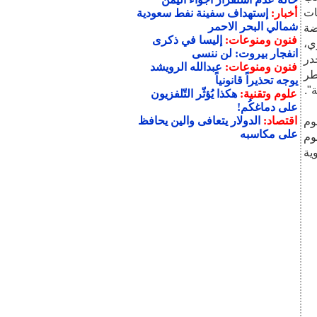
ات
أخبار:
إستهداف سفينة نفط سعودية
شمالي البحر الاحمر
ضة
فنون ومنوعات:
إليسا في ذكرى
ي،
انفجار بيروت: لن ننسى
در
فنون ومنوعات:
عبدالله الرويشد
طر
يوجه تحذيراً قانونياً
".
علوم وتقنية:
هكذا يُؤثّر التّلفزيون
على دماغكُم!
اقتصاد:
الدولار يتعافى والين يحافظ
النوم
على مكاسبه
وم
ية