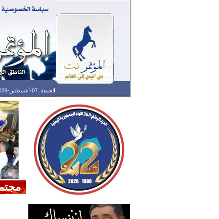
الجمعة, 07-أغسطس-2026 الساعة: 11:43 ص - آخر تحديث: 05:33 ص (33: 02) بتوقيت غرينتش
مجتم