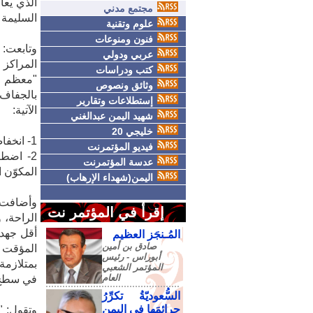
الذي يعا
مجتمع مدني
السليمة 
علوم وتقنية
فنون ومنوعات
وتابعت:
عربي ودولي
المراكز 
كتب ودراسات
"معظم ال
وثائق ونصوص
بالجفاف 
إستطلاعات وتقارير
الآتية:
شهيد اليمن عبدالغني
خليجي 20
1- انخفاض استقرار الغشاء الدمعي الذي يحمي سطح العين ويضمن وضوح الرؤية.
فيديو المؤتمرنت
2- اضط
عدسة المؤتمرنت
المكوّن ا
اليمن(شهداء الإرهاب)
وأضافت:
إقرأ في المؤتمر نت
الراحة، 
أقل جهد 
المُـنجَز العظيم
صادق‮ ‬بن‮ ‬أمين‮
المؤقت ب
‬أبوراس - رئيس‮
بمتلازمة
‬المؤتمر‮ ‬الشعبي‮
‬العام
في سطح 
السُّعوديّةُ تكرِّرُ
جرائمَها في اليمنِ
وتقول: "