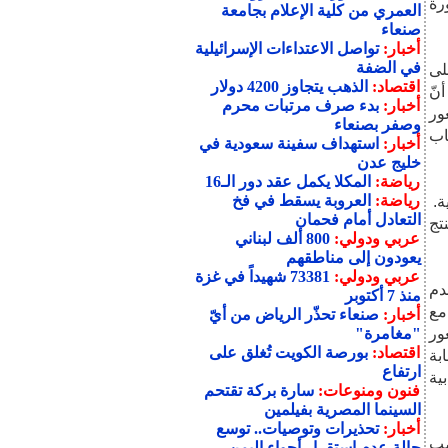
رة
العمري من كلية الإعلام بجامعة
صنعاء
أخبار:
تواصل الاعتداءات الإسرائيلية
في الضفة
لى
اقتصاد:
الذهب يتجاوز 4200 دولار
نّ
أخبار:
بدء صرف مرتبات محرم
ور
وصفر بصنعاء
اب
أخبار:
استهداف سفينة سعودية في
خليج عدن
رياضة:
المكلا يكمل عقد دور الـ16
رياضة:
العروبة يسقط في فخ
التعادل أمام فحمان
تج
عربي ودولي:
800 ألف لبناني
يعودون إلى مناطقهم
عربي ودولي:
73381 شهيداً في غزة
دم
منذ 7 أكتوبر
مع
أخبار:
صنعاء تحذّر الرياض من أيّ
ور
"مغامرة"
اقتصاد:
بورصة الكويت تُغلق على
بة
ارتفاع
ية
فنون ومنوعات:
سارة بركة تقتحم
السينما المصرية بفيلمين
أخبار:
تحذيرات وتوصيات.. توسع
صب
حالة عدم استقرار أجواء اليمن