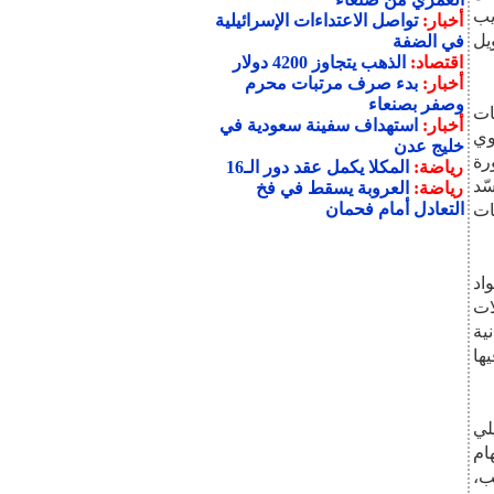
يب
أخبار:
تواصل الاعتداءات الإسرائيلية
يل
في الضفة
اقتصاد:
الذهب يتجاوز 4200 دولار
أخبار:
بدء صرف مرتبات محرم
وصفر بصنعاء
ات
أخبار:
استهداف سفينة سعودية في
وي
خليج عدن
رة
رياضة:
المكلا يكمل عقد دور الـ16
ّد
رياضة:
العروبة يسقط في فخ
التعادل أمام فحمان
ات
اد
ات
ية
ها
لي
ام
ب،