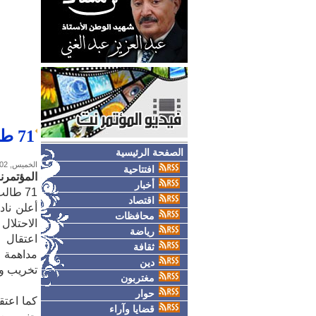
71 طالب ثانوية عامة في سجون الاحتلال
الصفحة الرئيسية
الخميس, 02-يوليو-2026
افتتاحية
المؤتمرن
أخبار
71 طالب ثانوية عامة في سجون الاحتلال
اقتصاد
أعلن ناد
محافظات
رياضة
ثقافة
مداهمة م
دين
تخريب وت
مغتربون
حوار
قضايا وآراء