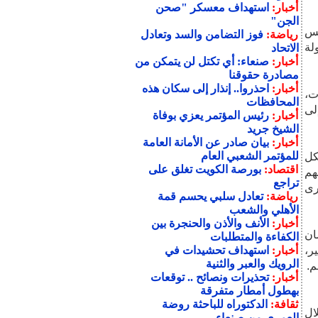
أخبار:
استهداف معسكر "صحن
الجن"
كس
رياضة:
فوز التضامن والسد وتعادل
لة
الاتحاد
أخبار:
صنعاء: أي تكتل لن يتمكن من
مصادرة حقوقنا
أخبار:
احذروا.. إنذار إلى سكان هذه
ت،
المحافظات
 إضافة إلى
أخبار:
رئيس المؤتمر يعزي بوفاة
الشيخ جريد
أخبار:
بيان صادر عن الأمانة العامة
للمؤتمر الشعبي العام
كل
اقتصاد:
بورصة الكويت تغلق على
هم
تراجع
رى
رياضة:
تعادل سلبي يحسم قمة
الأهلي والشعب
أخبار:
الأنف والأذن والحنجرة بين
ان
الكفاءة والمتطلبات
ر،
أخبار:
استهداف تحشيدات في
الرويك والعبر والثنية
م.
أخبار:
تحذيرات ونصائح .. توقعات
بهطول أمطار متفرقة
ثقافة:
الدكتوراه للباحثة روضة
ال
العمري من صنعاء