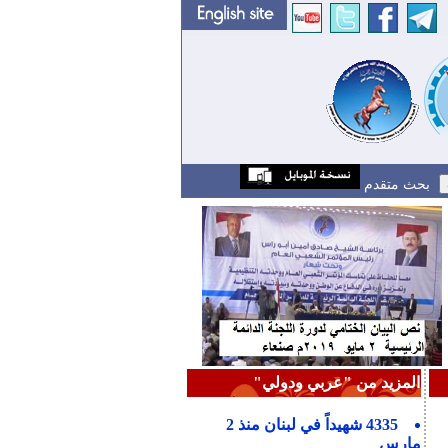
بحث متقدم
المزيد من "عربي ودولي"
4335 شهيداً في لبنان منذ 2
مارس