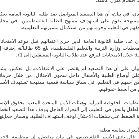
 اقتحام منزل عائلته.
ادي، في بيان، أن هذا التصعيد المتواصل ضد طلبة الثانوية العامة يع
منهجة تقوم على استهداف ممنهج للطلبة الفلسطينيين، في محاو
م في التعليم وحرمانهم من استكمال مسيرتهم التعليمية.
 عدد طلبة الثانوية العامة الذين جرى اعتقالهم قبل موعد الامتحانا
بحسب معطيات وزارة التربية والتعليم الفلسطينية، بلغ 65 طالباً/ة،
إلى 71.
يان على أن هذا التصعيد لم يقتصر على الاعتقالات، بل انعكس، بش
لى أوضاع الطلبة والأطفال داخل سجون الاحتلال، من خلال حرمان
من حقهم في التعليم، في سياق سياسة قمعية ممنهجة تستهدف الأس
م من أبسط حقوقهم.
نظمات الحقوقية الدولية وهيئات الأمم المتحدة المعنية بحقوق الإنس
طفل والحق في التعليم، إلى التحرك العاجل ووقف هذا التصعيد الخطي
 الضغط على سلطات الاحتلال لوقف استهداف الطلبة، وضمان حمايته
أسرى سياسة معلنة
 قال نادي الأسير الفلسطيني، في بيان منفصل، إن منظومة الاحتل