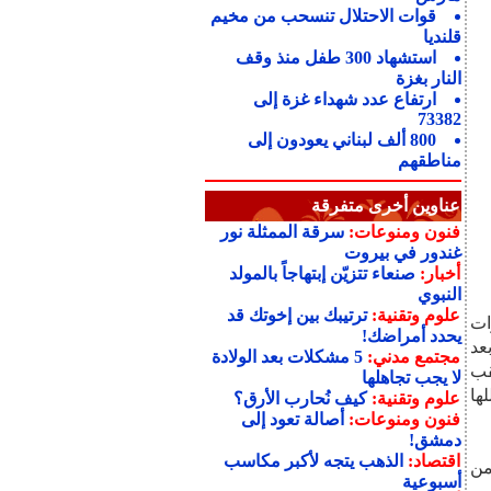
قوات الاحتلال تنسحب من مخيم
قلنديا
استشهاد 300 طفل منذ وقف
النار بغزة
ارتفاع عدد شهداء غزة إلى
73382
800 ألف لبناني يعودون إلى
مناطقهم
عناوين أخرى متفرقة
فنون ومنوعات:
سرقة الممثلة نور
غندور في بيروت
أخبار:
صنعاء تتزيّن إبتهاجاً بالمولد
النبوي
علوم وتقنية:
ترتيبك بين إخوتك قد
ات
يحدد أمراضك!
رتفع إلى 6 طلاب، بعد
مجتمع مدني:
5 مشكلات بعد الولادة
، عقب
لا يجب تجاهلها
ها
علوم وتقنية:
كيف نُحارب الأرق؟
فنون ومنوعات:
أصالة تعود إلى
دمشق!
اقتصاد:
الذهب يتجه لأكبر مكاسب
 ربايعة (18 عاماً) من
أسبوعية