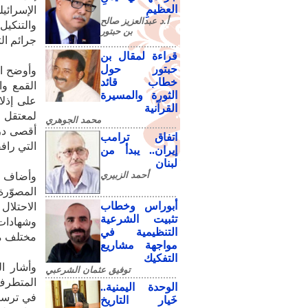
العظيمِ
الإسرائي
أ.د عبدالعزيز صالح
والتنكيل
بن حبتور
جرائم الت
قراءة لمقال بن
حبتور حول
وأوضح ال
خطاب قائد
القمع وا
الثورة والمسيرة
على إذلا
القرآنية
لمعتقل م
محمد الجوهري
أقصى درج
اتفاق ترامب
التي راف
إيران.. يبدأ من
لبنان
أحمد الزبيري
وأضاف أن
المصوّر
أبوراس وخطاب
الاحتلال
تثبيت الشرعية
وشهادات
التنظيمية في
مختلف مس
مواجهة مشاريع
التفكيك
وأشار ال
توفيق عثمان الشرعبي
المتطرف،
الوحدة اليمنية..
في ترسيخ
خَيار التاريخ