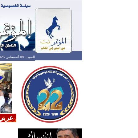
السبت, 08-أغسطس-2026 الساعة: 09:40 ص - آخر تحديث: 01:30 ص (30: 10) بتوقيت غرينتش
عربي