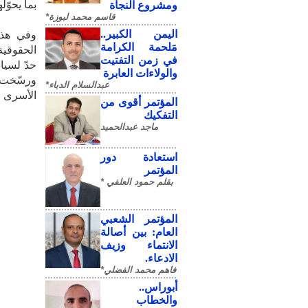
بما يحوّ
ومشروع النجاة
قاسم محمد لبوزة*
​اليمن الكبير..
وفي هذا
مَلحمة الكرامة
الحقوقية
في زمن التفتيت
حدّ لسيا
والولاءات العابرة
ورسّخت ن
عبدالسلام الدباء*
الأسرى ا
المؤتمر أقوى من
التفكيك
ماجد عبدالحميد
استعادة دور
المؤتمر
بقلم حمود العلفي *
المؤتمر الشعبي
العام: بين أصالة
الانتماء وزيف
الادعاء.
فاهم محمد الفضلي*
أبوراس..
والخطاب