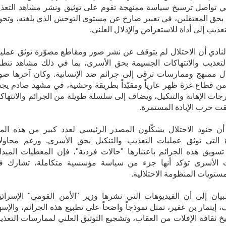
لي تواصل ترسيخ سياسة ممنهجة تقوم على توثيق ونشر مشاهد التعذ
 بحق المعتقلين، في تعبير صارخ عن مستوى التوحش الذي بلغته، وتحو
عذيب إلى أداة للاستعراض والإذلال العلني.
نادي أن الاحتلال لم يتوقف عن نشر صور ومقاطع مصوّرة توثق عملي
لتعذيب والانتهاكات الجسيمة بحق الأسرى، بما في ذلك مشاهد تنط
ل ممنهج وممارسات ترقى إلى جرائم ضد الإنسانية. وكان آخرها صو
ن قطاع غزة ظهر عارياً ومقيّداً بطريقة وحشية، في مشهد صادم يجس
ات الإهانة والتنكيل، ويضاف إلى سلسلة طويلة من الجرائم والانتهاك
قت حرب الإبادة المستمرة.
 جنود الاحتلال يشكّلون المصدر الرئيسي لعدد كبير من هذه المو
ة التي توثق عمليات التعذيب والتنكيل بحق الأسرى. ورغم محاول
 تسويق هذه الجرائم باعتبارها "حالات فردية"، فإن المعطيات الميدان
 الأسرى تؤكد أنها جزء من سياسة مؤسسية متكاملة، تشارك في
تويات المنظومة الاحتلالية.
بيان إلى أن الفيديوهات التي نشرها وزير "الأمن القومي" الإسرائي
 إيتمار بن غفير، تمثل نموذجاً واضحاً على تطبيع هذه الجرائم، والإسه
 ثقافة الإفلات من العقاب، وتشجيع التوثيق العلني لممارسات التعذي