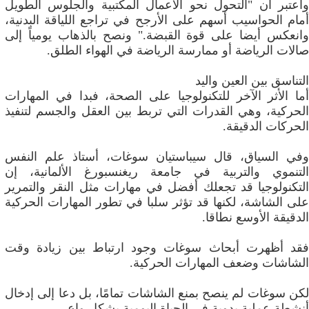
واعتبر أن "التحول نحو الأعمال المكتبية والجلوس الطويل
أمام الحواسيب أسهم على الأرجح في تراجع اللياقة البدنية،
وانعكس أيضا على قوة القبضة." ونصح بالذهاب يومياً إلى
صالات الرياضة أو ممارسة الرياضة في الهواء الطلق.
التناسق بين العين واليد
أما الأثر الآخر للتكنولوجيا على الصحة، فبدا في المهارات
الحركية، وهي القدرات التي تربط بين العقل والجسم لتنفيذ
الحركات الدقيقة.
وفي السياق، قال سيباستيان سوغات، أستاذ علم النفس
التنموي والتربية في جامعة ريغنسبورغ الألمانية، إن
التكنولوجيا قد تجعلك أفضل في مهارات مثل النقر والتمرير
على الشاشة، لكنها قد تؤثر سلبا في تطور المهارات الحركية
الدقيقة الأوسع نطاقا.
فقد أظهرت أبحاث سوغات وجود ارتباط بين زيادة وقت
الشاشات وضعف المهارات الحركية.
لكن سوغات لم ينصح بمنع الشاشات تمامًا، بل دعا إلى إدخال
أنشطة عملية يدوية في الحياة اليومية بشكل واعٍ.