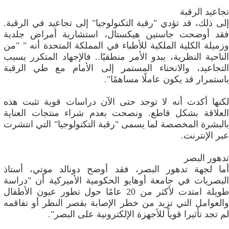
تجاعيد الرقبة
إلى ذلك، قد تؤدي "رقبة التكنولوجيا" إلى تجاعيد في الرقبة.
فقد أوضحت جاستين هيكستال، استشارية أمراض جلدية
وزميلة الكلية الملكية للأطباء في المملكة المتحدة أنه " "من
الناحية النظرية، يبدو الأمر منطقيًا.. فالإجهاد المتكرر يسبب
التجاعيد، والانحناء المستمر إلى الأمام مع طي الرقبة
باستمرار قد يكون عاملًا مساهمًا".
لكنها أكدت أنه لا توجد حتى الآن دراسات قوية تثبت هذه
العلاقة بشكل قاطع. ونصحت بعدم شراء منتجات العناية
بالبشرة المخصصة لما يسمى "رقبة التكنولوجيا" التي انتشرت
عبر الإنترنت.
تدهور البصر
أما لجهة تدهور البصر، فقد أوضح دونالد موتي، أستاذ
البصريات في جامعة أوهايو الحكومية الأميركية أن "دراسة
طويلة امتدت لأكثر من 20 عامًا حول تطور عيون الأطفال
والعوامل التي تزيد من خطر الإصابة بقصر النظر أو تفاقمه
لم تجد تأثيرا قوياً للأجهزة الإلكترونية على البصر".