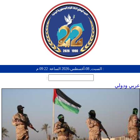
: السبت, 08-أغسطس-2026 الساعة: 09:22 م
:
عربي ودولي