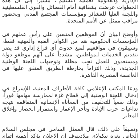
الإدارية والقانونية لعملية التسليم"، مشيراً إلى أنّ هذه
الخطوات عرضت بشفافية أمام الفصائل والقوى الفلسطينية
واللجنة العليا للعشائر ومؤسسات المجتمع المدني وبحضور
مراقب ممثل عن الأمم المتحدة.
وأوضح البيان أنّ الموظفين المتبقين على رأس عملهم في
المؤسسات الحكومية هم من الكوادر الفنية والمهنية فقط،
وسيبقون في مواقعهم لمنع حدوث أي فراغ إداري قد يضر
بتقديم الخدمات للمواطنين، مشدداً على أنّهم موظفو دولة
ومستعدون للعمل تحت مظلة وتوجيهات اللجنة الوطنية
الجديدة، وذلك التزاماً بخارطة الطريق المتفق عليها في
العاصمة المصرية القاهرة.
ودعا المكتب الإعلامي كافة الأطراف المعنية، للإسراع في
إدخال اللجنة الوطنية إلى قطاع غزة لممارسة مهامها فوراً،
وذلك سعياً للتخفيف من المعاناة الإنسانية المتفاقمة نتيجة
تداعيات حرب الإبادة وتأخر الإعمار واستمرار الحصار وإغلاق
المعابر.
وتعليقاً على ذلك، قال الممثل السامي في مجلس السلام
الخاص بغزة نيكولاي ملادينوف إن الإعلان يؤكد أهمية إتمام