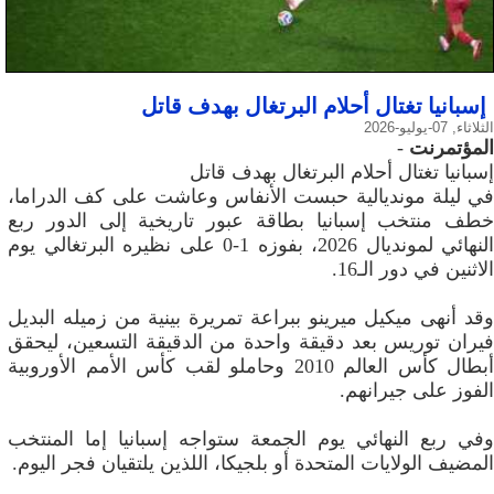
إسبانيا تغتال أحلام البرتغال بهدف قاتل
الثلاثاء, 07-يوليو-2026
المؤتمرنت
-
إسبانيا تغتال أحلام البرتغال بهدف قاتل
في ليلة مونديالية حبست الأنفاس وعاشت على كف الدراما،
خطف منتخب إسبانيا بطاقة عبور تاريخية إلى الدور ربع
النهائي لمونديال 2026، بفوزه 1-0 على نظيره البرتغالي يوم
الاثنين في دور الـ16.
وقد أنهى ميكيل ميرينو ببراعة تمريرة بينية من زميله البديل
فيران توريس بعد دقيقة واحدة من الدقيقة التسعين، ليحقق
أبطال كأس العالم 2010 وحاملو لقب كأس الأمم الأوروبية
الفوز على جيرانهم.
وفي ربع النهائي يوم الجمعة ستواجه إسبانيا إما المنتخب
المضيف الولايات المتحدة أو بلجيكا، اللذين يلتقيان فجر اليوم.