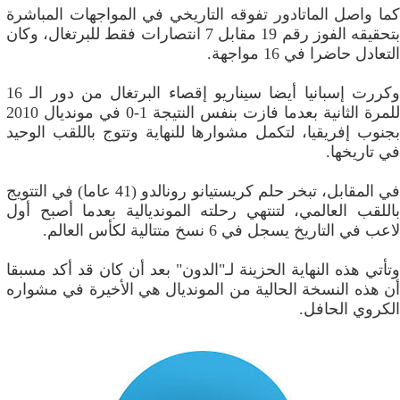
كما واصل الماتادور تفوقه التاريخي في المواجهات المباشرة
بتحقيقه الفوز رقم 19 مقابل 7 انتصارات فقط للبرتغال، وكان
التعادل حاضرا في 16 مواجهة.
وكررت إسبانيا أيضا سيناريو إقصاء البرتغال من دور الـ 16
للمرة الثانية بعدما فازت بنفس النتيجة 1-0 في مونديال 2010
بجنوب إفريقيا، لتكمل مشوارها للنهاية وتتوج باللقب الوحيد
في تاريخها.
في المقابل، تبخر حلم كريستيانو رونالدو (41 عاما) في التتويج
باللقب العالمي، لتنتهي رحلته المونديالية بعدما أصبح أول
لاعب في التاريخ يسجل في 6 نسخ متتالية لكأس العالم.
وتأتي هذه النهاية الحزينة لـ"الدون" بعد أن كان قد أكد مسبقا
أن هذه النسخة الحالية من المونديال هي الأخيرة في مشواره
الكروي الحافل.