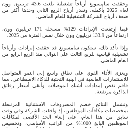
وحققت سامسونغ أرباحاً تشغيلية بلغت 43.6 تريليون وون
لعام 2025 بأكمله. وتقدر أرباح الربع الثاني وحدها أكثر من
ضعف أرباح الشركة التشغيلية للعام الماضي.
فيما ارتفعت الإيرادات 129% مسجلة 171 تريليون وون،
ارتفاعاً من 133.9 تريليون وون خلال نفس الفترة من 2025.
وإذا تأكد ذلك، ستكون سامسونغ قد حققت إيرادات وأرباحاً
تشغيلية قياسية للربع الثالث على التوالي منذ الربع الرابع من
العام الماضي.
ويعزى الأداء القوي على نطاق واسع إلى النمو المتواصل
للاستثمارات العالمية في البنية التحتية للذكاء الاصطناعي، مما
فاقم نقص إمدادات أشباه الموصلات وأبقى أسعار رقائق
الذاكرة مرتفعة.
وتشمل النتائج خصم المصروفات الاستثنائية المرتبطة
بمخصصات مكافآت الموظفين، إذ وافقت الشركة وفي وقت
سابق من هذا العام، على إلغاء الحد الأقصى لمكافآت
الموظفين البالغ 1000% من الراتب الأساسي، وتخصيص