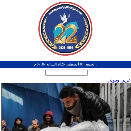
: الجمعة, 07-أغسطس-2026 الساعة: 07:36 م
:
عربي ودولي