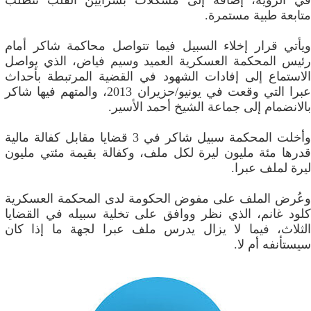
في الرؤية، إضافة إلى مشكلات بشرايين القلب تتطلب
متابعة طبية مستمرة.
ويأتي قرار إخلاء السبيل فيما تتواصل محاكمة شاكر أمام
رئيس المحكمة العسكرية العميد وسيم فياض، الذي يواصل
الاستماع إلى إفادات الشهود في القضية المرتبطة بأحداث
عبرا التي وقعت في يونيو/حزيران 2013، والمتهم فيها شاكر
بالانضمام إلى جماعة الشيخ أحمد الأسير.
وأخلت المحكمة سبيل شاكر في 3 قضايا مقابل كفالة مالية
قدرها مئة مليون ليرة لكل ملف، وكفالة بقيمة مئتي مليون
ليرة لملف عبرا.
وعُرض الملف على مفوض الحكومة لدى المحكمة العسكرية
كلود غانم، الذي نظر ووافق على تخلية سبيله في القضايا
الثلاث، فيما لا يزال يدرس ملف عبرا لجهة ما إذا كان
سيستأنفه أم لا.