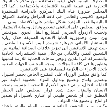
المصارف اليمنية حول كيفية الاستفادة من مدخرات البنوك
التجارية في عملية التنمية الاقتصادية والاجتماعية.. كما اكد
المجلس ضرورة قيام البنك المركزي بالدراسة المستمرة
للوضع الاقليمي والعالمي في كافة المراحل وخاصة الاسواق
المالية والنقدية المؤثرة بشكل مباشر على الاقتصاد اليمني .
ووافق المجلس على اتفاقيتي تشجيع وتبادل وحماية الاستثمار
وتجنيب الازدواج الضريبي لمشاريع النقل الجوي الموقعتين
بين اليمن وجمهورية المانيا الاتحادية الصديقة خلال زيارة
المستشار الالماني جيرهارد شرودر لليمن الاسبوع الماضي ,
حيث تهدف الاتفاقيتين الى تعزيز علاقات الصداقة القائمة بين
الشعبين اليمني والالماني من خلال تنمية الاستثمارات الاحادية
والمشتركة في البلدين وتوفير مناخات الحماية اللازمة لتنميتها
وتطويرها في كافة المجالات.. ووجه المجلس الجهات المعنية
باتخاذ الاجراءات اللازمة للمصادقة على الاتفاقيتين.
كما وافق مجلس الوزراء على المقترح الخاص بحظر استيراد
وتصدير وانتاج وتصنيع وتداول المواد العضوية الثابتة غير
القابلة للتحلل، والتي تلحق الاضرار الصحية الجسيمة بصحة
الانسان والبيئة.. حيث شدد قرار المجلس على الحظر
المطلق على أي شخص طبيعي أو اعتباري باستيراد او تصدير
او انتاج او تصنيع هذه المواد .
وكلف وزير الشؤون القانونية ووزير المياه والبيئة بإعداد