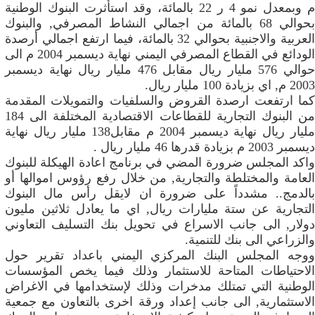
م وبمعدل نمو 4 ر 22 بالمائة، وقد استأثرت البنوك الوطنية
بحوالي 68 بالمائة من اجمالي النشاط المصرفي, والبنوك
العربية والاجنبية بحوالي 32 بالمائة، فيما ارتفع اجمالي أرصدة
الودائع في القطاع المصرفي اليمني نهاية ديسمبر 2004 م الى
حوالي 576 مليار ريال مقابل 476 مليار ريال نهاية ديسمبر
2003 م, اي بزيادة 100 مليار ريال.
كما ارتفعت ارصدة القروض والسلفيات والتمويلات المقدمة
من البنوك التجارية للقطاعات الاقتصادية المختلفة الى 184
مليار ريال نهاية ديسمبر 2004 م مقابل138 مليار ريال نهاية
ديسمبر 2003 م بزيادة قدرها 46 مليار ريال .
واكد المجلس ضرورة المضي في برنامج اعادة الهيكلة للبنوك
العامة والمختلطة والتجارية, من خلال رفع رؤوس اموالها أو
بالدمج.. مشدداً على ضرورة ان لايقل رأس مال البنوك
التجارية عن ستة مليارات ريال, اي ما يعادل ثلاثين مليون
دولار, الى جانب الاسراع في تحويل بنك التسليف التعاوني
والزراعي الى بنك للتنمية.
ووجه المجلس البنك المركزي اليمني باعداد تقرير حول
الاحتياطات المتاحة للاستثمار وذلك فيما يخص المؤسسات
الوطنية التي تمتلك مدخرات وذلك لإستخدامها في الاغراض
الاستثمارية, الى جانب إعداد ورقة اخرى بالتعاون مع جمعية