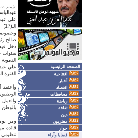
الأربعاء, 25-يوليو-2007
عبدالباس
علي عبدا
الـ
وخصوصيته
صالح رئي
دخل فيه 
سنوات ف
الدموية 
الصفحة الرئيسية
علي عبدا
الفترة ا
افتتاحية
أخبار
اقتصاد
الوطنيو
محافظات
والعمل ا
رياضة
بالوطن قبل الـ(17) 
ثقافة
دين
ومن يومه
مغتربون
حوار
تنظيمي 
قضايا وآراء