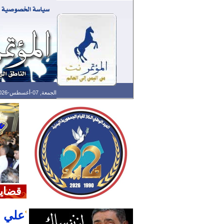
الجمعة, 07-أغسطس-2026 الساعة: 04:47 ص - آخر تحديث: 07:25 م (25: 04) بتوقيت غرينتش
قضايا
علي ع