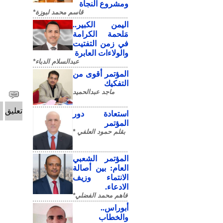
ومشروع النجاة
قاسم محمد لبوزة*
​اليمن الكبير..
مَلحمة الكرامة
في زمن التفتيت
والولاءات العابرة
عبدالسلام الدباء*
المؤتمر أقوى من
التفكيك
ماجد عبدالحميد
تعليق
استعادة دور
المؤتمر
بقلم حمود العلفي *
المؤتمر الشعبي
العام: بين أصالة
الانتماء وزيف
الادعاء.
فاهم محمد الفضلي*
أبوراس..
والخطاب