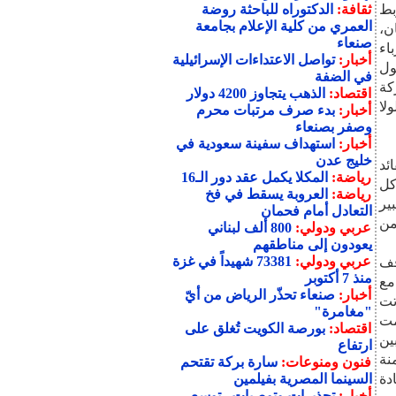
 وربط
ثقافة:
الدكتوراه للباحثة روضة
العمري من كلية الإعلام بجامعة
ن،
صنعاء
اء
أخبار:
تواصل الاعتداءات الإسرائيلية
ول
في الضفة
كة
اقتصاد:
الذهب يتجاوز 4200 دولار
 لولا
أخبار:
بدء صرف مرتبات محرم
وصفر بصنعاء
أخبار:
استهداف سفينة سعودية في
خليج عدن
قائد
رياضة:
المكلا يكمل عقد دور الـ16
كل
رياضة:
العروبة يسقط في فخ
ير
التعادل أمام فحمان
من
عربي ودولي:
800 ألف لبناني
يعودون إلى مناطقهم
عربي ودولي:
73381 شهيداً في غزة
قف
منذ 7 أكتوبر
مع
أخبار:
صنعاء تحذّر الرياض من أيّ
تت
"مغامرة"
مت
اقتصاد:
بورصة الكويت تُغلق على
ين
ارتفاع
نة
فنون ومنوعات:
سارة بركة تقتحم
ادة
السينما المصرية بفيلمين
أخبار:
تحذيرات وتوصيات.. توسع