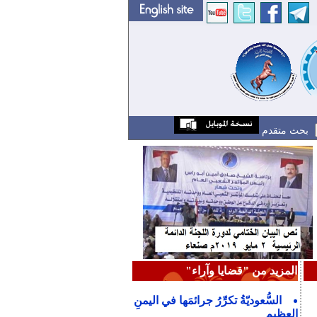
بحث متقدم
المزيد من "قضايا وآراء"
السُّعوديّةُ تكرِّرُ جرائمَها في اليمنِ
العظيمِ