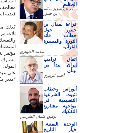
السياسية
العظيمِ
معالجة ه
أ.د عبدالعزيز صالح
بن حبتور
قضية ال
قراءة لمقال بن
كذلك ما
حبتور حول
ثلاث مراح
خطاب قائد
والتمسك 
الثورة والمسيرة
المنظمات
القرآنية
محمد الجوهري
مؤتمر لن
اتفاق ترامب
مشارك و
إيران.. يبدأ من
المولى ع
لبنان
علي عبدا
أحمد الزبيري
*مدير مك
أبوراس وخطاب
تثبيت الشرعية
التنظيمية في
مواجهة مشاريع
التفكيك
توفيق عثمان الشرعبي
الوحدة اليمنية..
خَيار التاريخ