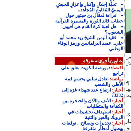
تحيَّةَ إجلالٍ وإكبارٍ وإعزازٍ للجيشِ
اليمنيّ المُقاومِ المُجاهد..
قراءة لمقال بن حبتور حول
خطاب قائد الثورة والمسيرة القرآنية
هل لعبة كرة القدم هي افيون
الشعوب؟
فقيد اليمن الشيخ زيد محمد أبو
علي.. عميد البرلمانيين ورمز الوفاء
الوطني
يس
عناوين أخرى متفرقة
ال
اقتصاد:
بورصة الكويت تغلق على
تراجع
رياضة:
تعادل سلبي يحسم قمة
لى مدى الـ(29) عاماً إلا
الأهلي والشعب
هد
أخبار:
ارتفاع عدد شهداء غزة إلى
73382
يط
أخبار:
الأنف والأذن والحنجرة بين
الكفاءة والمتطلبات
أخبار:
استهداف تحشيدات في
كة
الرويك والعبر والثنية
بي العام عام 1982م كإطار
أخبار:
تحذيرات ونصائح .. توقعات
يق
بهطول أمطار متفرقة