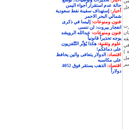
من
حالة عدم استقرار أجواء اليمن
حل
أخبار:
إستهداف سفينة نفط سعودية
شمالي البحر الاحمر
فنون ومنوعات:
إليسا في ذكرى
رت
انفجار بيروت: لن ننسى
ان
فنون ومنوعات:
عبدالله الرويشد
يوجه تحذيراً قانونياً
قة
علوم وتقنية:
هكذا يُؤثّر التّلفزيون
في
على دماغكُم!
 )
اقتصاد:
الدولار يتعافى والين يحافظ
ضل
على مكاسبه
ير
اقتصاد:
الذهب يستقر فوق 4052
دولاراً