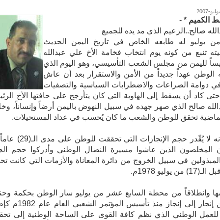
ط الكميم *
-
لله صالح..الزعيم الذي مد يده للجميع
(17) من يوليو له طابعه الخاص في تاريخ اليمن الحديث
 تنبع من كونه يوم انتخاب فخامة الأخ علي عبدالله
ساً لليمن من مجلس الشعب التأسيسي، وهو اليوم الذي
الوطن عهداً جديداً من الأمن والاستقرار بعد أن عاش
ي دوامة الصراعات والاضطرابات السياسية والتصفيات
حتى كاد أن يسقط إلى الهاوية التي كان يتأرجح على حافتها الأخ الرئ
لله صالح الذي صهر جهده في سبيل النهوض باليمن أرضاً وإنساناً، وخل
لماضية تحقق للوطن والشعب ما كان يُحسب في عداد المستحيلات.
وأعتقد أنه لا يُقّدر حجم الإنجازات التي تحققت للوطن ع
ن المخلصون الذين عاشوا مسيرة النضال الوطني وأدركوا حجم الج
لمبذولين في سبيل الخروج من دائرة المعاناة والأزمات التي كانت تح
من يوليو 1978م.
ا وانطلاقاً من محطة السابع عشر من يوليو سار الوطن بحكمة وحن
قائده من إنجاز إلى إنجاز منذ تأسيس المؤتمر الشع
للعمل الوطني الذي نظم كافة القوى على الساحة الوطنية إلى تحق