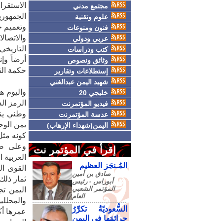
مجتمع مدني
الجمهور
علوم وتقنية
وتعميم ج
فنون ومنوعات
والاتصال
عربي ودولي
التاريخي
كتب ودراسات
وثائق ونصوص
حكمة الق
إستطلاعات وتقارير
شهيد اليمن عبدالغني
خليجي 20
الرمز ال
فيديو المؤتمرنت
وطني ينب
عدسة المؤتمرنت
يمن الوح
اليمن(شهداء الإرهاب)
كونه مثل
وعلى صع
إقرأ في المؤتمر نت
العربية 
المُـنجَز العظيم
القوى ال
صادق‮ ‬بن‮ ‬أمين‮
ثمار ذلك
‬أبوراس - رئيس‮
‬المؤتمر‮ ‬الشعبي‮
اليمن تج
‬العام
والمحللي
السُّعوديّةُ تكرِّرُ
جرائمَها في اليمنِ