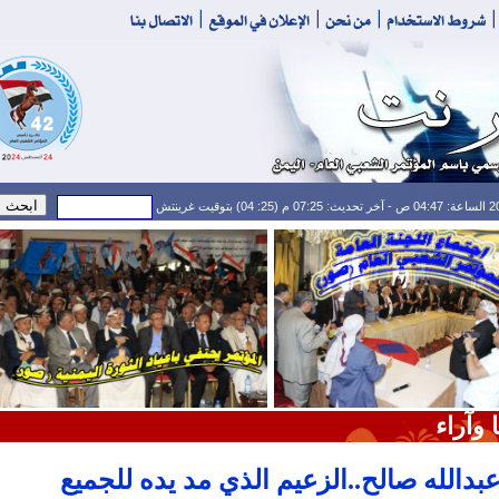
 وآراء
بدالله صالح..الزعيم الذي مد يده للجميع