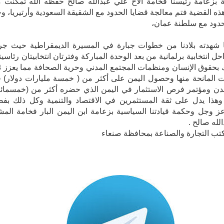
 بزعامة رئيسنا فخامة الأخ علي عبدالله صالح حفظه الله تمكنت 
ذه القضية فتم معالجة قضايا الحدود مع الشقيقة السعودية وأرتيريا، و
حدود مع سلطنة عمان،
 شهدته بلادنا من خطوات جبارة في المسيرة الديمقراطية حيث ج
ل انتخابية برلمانية من بعد الوحدة المباركة وفترتان انتخابيتان رئاسيت
بحقوق الإنسان ومنظمات المجتمع المدني وحرية الصحافة مما يعزز ث
 المانحة منها وحصول اليمن على أكثر من ( خمسة مليارات دولار) 
دن ومؤتمر فرص الاستثمار في اليمن الذي حضره أكثر من (خمسمائة
هذا يدل على ثقة المستثمرين في الاقتصاد والتنمية وكل ذلك بف
ز وجل وحكمة قيادتنا السياسية بزعامة ابن اليمن البار فخامة المش
لله صالح .
تب التجارة والصناعة بمحافظة صنعاء