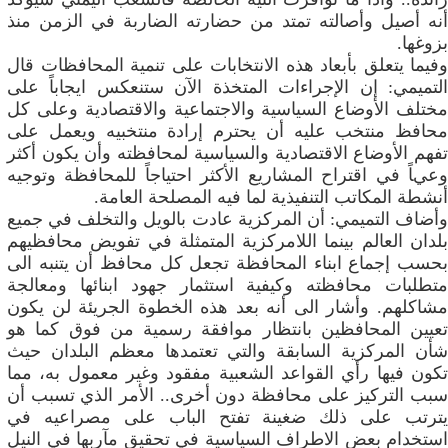
‬بزوغها‮.‬
وفيما يتعلق بأبعاد هذه الانتخابات على تنمية المحافظات قال
التميمي: إن الإجراءات المتخذة الآن ستنعكس ايجاباً على
مختلف الأوضاع السياسية والاجتماعية والاقتصادية وعلى كل
محافظ منتخب عليه أن يحترم إرادة منتخبيه ويعمل على
‬أنشطة‮ ‬المكاتب‮ ‬التنفيذية‮ ‬لما‮ ‬فيه‮ ‬المصلحة‮ ‬العامة‮.‬
وأضاف التميمي: أن المركزية عادت بالويل والتخلف في جميع
بلدان العالم بينما اللامركزية المتمثلة في تفويض محافظيهم
بحسب إجماع ابناء المحافظة تجعل كل محافظ أن يتنبه الى
متطلبات محافظته وكيفية استثمار جهود ابنائها ومعالجة
مشاكلهم. وأشار الى أنه بعد هذه الخطوة الجريئة لن يكون
تعيين المحافظين بانتظار موافقة رسمية من فوق كما هو
شأن المركزية السابقة والتي تعتمدها معظم البلدان حيث
تكون فيها رأي القواعد الشعبية مفقود وغير معمول به، مما
سبب التركيز على محافظة دون أخرى.. الأمر الذي تسبب أن