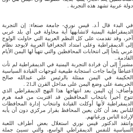
دولة عربية تشهد هذه التجربة .
في البدء قال أ.د. قيس نوري- جامعة صنعاء: إن التجربة
الديمقراطية اليمنية لاتشابهها أية محاولة في أي بلد عربي
آخر، وقد تقدمت على كل النظم العربية التي حاولت الولوج
إلى الديمقراطية وعلى امتداد الجغرافيا العربية لايوجد نظام
‬القادمة‮..‬
مشيراً إلى أن فرادة التجربة اليمنية في الديمقراطية لم تأت
اعتباطاً وإنما جاءت استجابة طبيعية لتوجهات القيادة السياسية
الحكيمة في اليمن ممثلة بالرئيس علي عبدالله صالح
الحريصة على وضع اليمن على مداخل القرن الـ21 .
وأضاف: إن اليمن بعد انتهاجها هذا النهج الديمقراطي الذي
تتوج أخيراً بانتخاب المحافظين قد اقتربت من قمة هرم
الديمقراطية لأنها أوكلت القيادة وانتخاب إدارة المحافظات
للناس بعد أن كان يعين المحافظ بقرار مركزي دون أن يأبه
لإرادة الناس ورغباتهم.