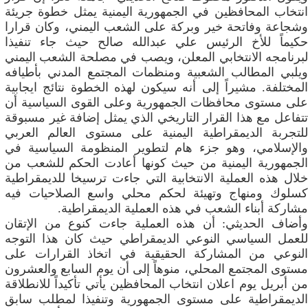
انتخاب المحافظين في الجمهورية اليمنية يمثل خطوة جريئة
وشجاعة وفاتحة خير وبركة على الشعب اليمني، وكان قرارا
حكيماً للأخ الرئيس علي عبدالله صالح حيث جاء تنفيذا
لبرنامجه الانتخابي المعلن، ويصب في مصلحة الشعب اليمني
ويلبي المطالب الشعبية ومنظمات المجتمع المدني بأطيافه
المختلفة. مشيراً إلى أنه سيكون لهذه الخطوة نتائج ايجابية
على مستوى محافظات الجمهورية وعلى القوى السياسية أن
تتفاعل مع هذا القرار التاريخي الذي يمثل إضافة غير مسبوقة
للتجربة الديمقراطية اليمنية على مستوى العالم العربي
والإسلامي، وهو جزء هام لتطوير المنظومة السياسية في
الجمهورية اليمنية من حيث كونها أعادت الحكم للشعب من
خلال هذه العملية الانتخابية التي جاءت ترسيخا للديمقراطية
كسلوك ومنهاج وتهيئة لحكم محلي واسع الصلاحيات فيه
مشاركة أبناء الشعب‮ ‬في‮ ‬هذه‮ ‬العملية‮ ‬الديمقراطية‮.‬
وأضاف الحديثي: أن هذه العملية جاءت كنوع من الإتقان
للعمل السياسي النوعي الديمقراطي حيث كان هذا التوجه
النوعي من المشاركة الحقيقية في اتخاذ القرارات على
مستوى المجتمع المحلي، منوهاً إلى أن يوم السابع والعشرون
من أبريل يوم اعلان انتخاب المحافظين يأتي تأكيداً للانطلاقة
الديمقراطية على مستوى الجمهورية وتنفيذا لمطلب سابق