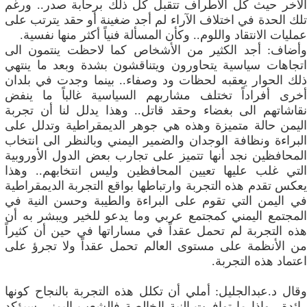
الآخر حيث كل الاطراف تتقبل كل ذلك برحابة صدر.. ورغم
تلك الحدة في اختلاف الآراء لم أجد ضغينة أو حقد يترتب على
عمليات الانتقاد واللوم.. وكأن المسألة فنياً‮ ‬أكثر‮ ‬منها‮ ‬نفسية‮.‬
وأضاف: أجد الكثير من الأشخاص كما لاحظت ينتمون الى
اتجاهات سياسية يتحاورون ويتناقشون بشدة وبعد ما ينتهي
ذلك الحوار يعقبه لحظات ود وصفاء.. بينما وجدت في بلدان
أخرى أفراداً تختلف مشاربهم السياسية غالباً ما ينفض
نقاشاتهم الى بغضاء وحقد قاتل.. وهذا يدلل لنا أن تجربة
اليمن حالة متميزة وهذه هي جوهر الديمقراطية وتدلل على
البراءة ونظافة الوجدان والضمير اليمني وبالنظر الى انتخاب
المحافظين نجد أنها تتميز على تجارب بعض الدول الأوروبية
التي غلب عليها تعيين المحافظين وليس انتخابهم.. وهذا
يعكس تقدم هذه التجربة وارتباطها بواقع التجربة الديمقراطية
في اليمن التي تقوم على البراءة والطيبة وحسن النية في
المجتمع اليمني كمجتمع عربي وما يدعو للخير ويبشر به أن
هذه التجربة لم تحمل عقداً في مساراتها في حين أن كثيراً
من الأنظمة على مستوى العالم تحمل عقداً ولا تجرؤ على
اعتماد هذه التجربة‮.‬