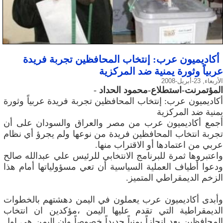
أكاديميون عرب‮: ‬إنتخاب‮ ‬المحافظين‮ تجربة فريدة
عربياً و‬ثورة‮ يمنية‮ ‬ضد‮ ‬المركزية
الأربعاء, 23-أبريل-2008
المؤتمرنت-استطلاع‮-محمود‮ ‬الحداد
-
يمنية‮ ‬ضد‮ ‬المركزية
‬عربي‮ ‬من‮ ‬اعتمادها‮ ‬أو‮ ‬الاقتراب‮ ‬منها‮.‬
‬الزخم‮ ‬الديمقراطي‮ ‬المتميز‮.‬
وأبدى أكاديميون عرب يعملون في اليمن دهشتهم بالخطوات
الديمقراطية التي تقدم عليها اليمن ،مؤكدين ان انتخاب
المحافظين يعد انجازاً يمنياً جديداً خصوصاً وان اليمن هي اول