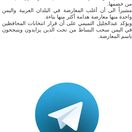
‬من‮ ‬خصمها‮.‬
‬واحدة‮ ‬منها‮ ‬معارضة‮ ‬هدامة‮ ‬أكثر‮ ‬منها‮ ‬بناءة‮.‬
‬باسم‮ ‬المعارضة‮.‬