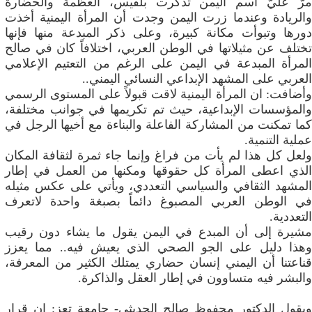
مرَّ عليَّ اسم اليمن تذكرت بلقيس، العظمة والحضارة
والريادة وعندما زرت اليمن وجدت أن المرأة اليمنية أخذت
دورها وتبوأت مكانة كبيرة، وعلى ذكر المبدعة منها فإنها
‬العربي‮ ‬على‮ ‬المشهد‮ ‬الإبداعي‮ ‬النسائي‮ ‬اليمني‮..‬
‬عملية‮ ‬التنمية‮.‬
ولعل كل هذا لم يأت من فراغ وإنما جاء ثمرة لثقافة المكان
الذي اعطى المرأة كل حقوقها ومكنها من العمل في إطار
المشهد الثقافي والسياسي التعددي، ويأتي على عكس مثيله
في الوطن العربي المصبوغ دائماً بصبغة واحدة لاتعرف
التعددية.
مشيرة إلى أن المبدع في اليمن يقول ما يشاء دون رقيب
وهذا دليل على الجو الصحي الذي يعيش فيه.. مما يعزز
قناعتنا أن اليمني إنسان حضاري يمتلك الكثير من المعرفة،
والبشر فيه متساوون في إطار العقل والذاكرة.
ويقول الدكتور محفوظ صالح الحديثي- جامعة تعز: إن قرار