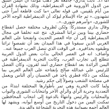
أما أ.د. ثابت بداري- جامعة تعز ذهب مؤكداً أن اليمن اسبق
من الدول الأوروبية في الديمقراطية، وذلك بشهادة القرآن
من أيام بلقيس، في قوله تعالى »ما كنت قاطعة أمراً حتى
تشهدون..« ثم جاء الإسلام ليؤكد أن الديمقراطية الوجه الآخر
للشورى، »وأمرهم شورى..«..
وقال بداري مستدركاً: ولكن لظروف مختلفة حصل انقطاع
حضاري بيننا وبين تراثنا المشرق، نتج عنه تخلفنا في مجال
الديمقراطية إلى أن جاء العصر الحديث وانفتحنا على العالم
الغربي الذين سبقونا في هذا الميدان بعد أن تقمصوا تراثنا
وطبقوه بحذافيره.. في الوقت الذي تنصل العرب‮ ‬جميعاً‮ ‬عنه‮..‬
وأضاف: انه في العصر الحالي بدأت بعض الدول العربية
تتطلع إلى تجارب الغرب، وكانت التجربة الديمقراطية في
اليمن الرائدة بعد انقطاع حضاري أمتد لقرون، وكان الفضل
للرئيس علي عبدالله صالح بإنفتاحه على العالم الغربي بما
‬في‮ ‬مصلحة‮ ‬الشعب‮ ‬وصولاً‮ ‬إلى‮ ‬حكم‮ ‬رشيد‮.‬
ولما كانت الحرية وهي تمر بأطوارها المختلفة ابتداءً من
التعددية وحرية الرأي والرأي الآخر وانتخابات الشورى والنواب
والمحليات والرئيس وانتهاءً بالدعوة إلى انتخاب المحافظين
تمكنت اليمن من دخول التاريخ من أوسع أبوابه، ويشهد لها
العالم أجمع بصوابية هذه التجربة الشجاعة‮ ‬والفريدة‮.‬