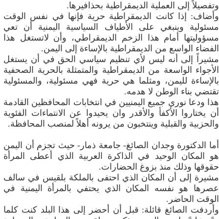
‬وتفصيلاً‮ ‬إلى‮ ‬العملية‮ ‬الديمقراطية‮ ‬بحذافيرها‮.‬
وأضاف: إذا كانت الديمقراطية حرية فإنها في نفس الوقت
مسئولية وينبغي على الأطياف السياسية اليمنية أن تعي
مسؤوليتها أمام هذا الزخم الديمقراطي، وأن لاتستغل هذا
الفضاء الواسع من الديمقراطية بالإساءة إلى اليمن.
‬تقتضي‮ ‬بناء‮ ‬الوطن‮ ‬لا‮ ‬هدمه‮.‬
‬والحزبية‮ ‬والقبلية‮ ‬وينتخبون‮ ‬من‮ ‬يرونه‮ ‬أهلاً‮ ‬لمنصب‮ ‬المحافظة‮.‬
أما الدكتورة وجدان الصائغ- جامعة ذمار- حيث تجزم أن اليمن
‬حقوقها‮ ‬وذلك‮ ‬منذ‮ ‬بزوغ‮ ‬الحضارات‮.‬
‬الوقت‮ ‬الحاضر‮.‬
وأردفت الصائغ قائلة: قبل أن أحضر إلى هذا البلد كنت كلما