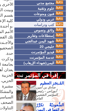
مجتمع مدني
الأخرى وم
علوم وتقنية
وبينت ال
فنون ومنوعات
بقسم الع
عربي ودولي
كلية الإ
كتب ودراسات
،و أجندة
وثائق ونصوص
الأمم ال
إستطلاعات وتقارير
تلك القضا
شهيد اليمن عبدالغني
والأجـند
خليجي 20
الصحفيون
فيديو المؤتمرنت
حدة.
عدسة المؤتمرنت
وذكرت ا
اليمن(شهداء الإرهاب)
بجامعة ا
يعدان أ
إقرأ في المؤتمر نت
الحزبية 
الحزبي، ب
المُـنجَز العظيم
مشيرة إ
صادق‮ ‬بن‮ ‬أمين‮
‬أبوراس - رئيس‮
والمشكلا
‬المؤتمر‮ ‬الشعبي‮
السياسي،
‬العام
الصحف ال
السُّعوديّةُ تكرِّرُ
التناولا
جرائمَها في اليمنِ