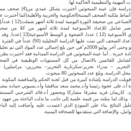
ت المهنية والتنظيمية الحاكمة لها.
ووفقاً للدراسة فإن عينة المبحوثين أختيرت بشكل عمدي من(
نماط ملكية الصحف اليمنية(الحكومية والحزبية والأهلية)كما أختيرت عي
الأسبوع الصناعي من صحيفة الثورة اليومية لمدة ثلاثة أشهر
ر شامل للإعداد الأسبوعية لمدة ثلاثة أشهر من كلا من صحي
"الثـــوري الأسبوعية (12 ) عددا, الصحوة و الوسط الأسبوعية(13 
إجمالي أعداد الصحف التي تمت عليها الدراسة التحليلية (50) عدداً في
"أول مايو وحتى آخر يوليو 2009م"في حين بلغ إجمالي عدد المواد التي تم تحلي
2) مادة خبرية .. أما عينة المبحوثين في الدراسة الميدانية فقد أختيرت بطر
لشامل للقائمين بالاتصال من كل المستويات الوظيفية في الص
التحرير – مدراء تحرير-سكرتارية التحرير– محررين- مراسلين) 
الدراسة, وبلغ عدد المبحوثين 80 مبحوث.
قوبلت الدراسة بإشادة كبيرة من قبل لجنة الحكم والمناقشة المكونة 
ذة أ.د.على عجوة رئيسا وأ.د.محمد سعد مناقشا وأ.د.بسيوني حماده مشر
د. كاريمان فريد مشرفا مشاركا وبحضور أ.د.قائد الشرجبي المستش
- وذلك لما مثلته من قيمة علمية إلى جانب ما بذلت الباحثة من جهود 
ليل النتائج بناء على النموذج الذي اعتمدت عليه وأضافت إليه الباح
امل، والإضافة التي ستقدمها للصحافة اليمنية.