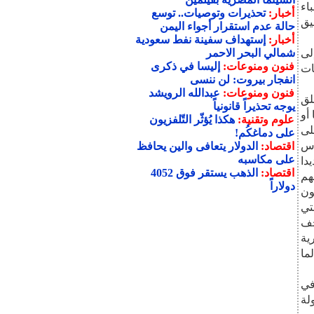
اء
أخبار:
تحذيرات وتوصيات.. توسع
يق
حالة عدم استقرار أجواء اليمن
أخبار:
إستهداف سفينة نفط سعودية
لى
شمالي البحر الاحمر
فنون ومنوعات:
إليسا في ذكرى
ات
انفجار بيروت: لن ننسى
فنون ومنوعات:
عبدالله الرويشد
لق
يوجه تحذيراً قانونياً
أو
علوم وتقنية:
هكذا يُؤثّر التّلفزيون
لى
على دماغكُم!
اس
اقتصاد:
الدولار يتعافى والين يحافظ
على مكاسبه
دا
اقتصاد:
الذهب يستقر فوق 4052
هم
دولاراً
ون
تي
حف
ية
ما
في
لة