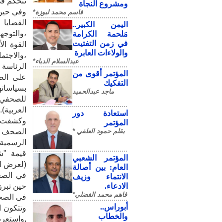
تتحكم في
ومشروع النجاة
وفي حين 
قاسم محمد لبوزة*
القضايا 
​اليمن الكبير..
،والتوجه
مَلحمة الكرامة
في زمن التفتيت
القوة الأ
والولاءات العابرة
،والاجتم
عبدالسلام الدباء*
الرئاسة 
المؤتمر أقوى من
على الص
التفكيك
بسياساته
ماجد عبدالحميد
للصحفي ذ
العربية).
استعادة دور
وكشفت ال
المؤتمر
بقلم حمود العلفي *
الصحف ف
الرسمية 
قيمة "ش
المؤتمر الشعبي
(لعرض ال
العام: بين أصالة
في الصحف
الانتماء وزيف
الادعاء.
حين تبرز
فاهم محمد الفضلي*
فى الصح
أبوراس..
وتتكون ا
والخطاب
,واستعرض