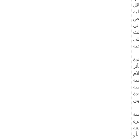
ئل
ية
تص
ني
لث
لى
ية
دة
ثر
ام
ية
سة
دة
ون
سة
رة
عة
أو