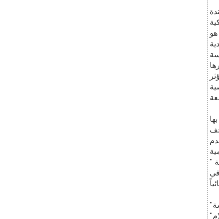
دة
ية
هو
ية
سة
ها
ثر
ية
عة
ها
حف
دم
ية
 "
في
اً
ة"
م"