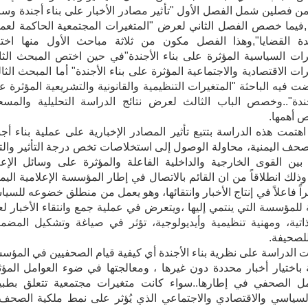
ن فصلين شمل الفصل الأول "تأثير مصادر الأخبار على بناء أجندة وسا
 ,فيما خصص الفصل الثاني لعرض "المتغيرات المجتمعية الحاكمة لعمل
ندة القضايا",وهذا الفصل مكون من ثلاثة مباحث الأول منها اخ
يرات السياسية المؤثرة على بناء الأجندة"في حين اختص المبحث الثا
رات الاقتصادية والاجتماعية المؤثرة على بناء الأجندة" أما المبحث الثا
 فيه الباحثة "المتغيرات التنظيمية والقانونية والتشريعية المؤثرة ع
جندة"..وخصص الباب الثالث لعرض نتائج الدراسة التحليلية والمسح
 أهمها.
اهتمت هذه الدراسة بتتبع تأثير المصادر الإخبارية على عملية بناء أجن
صحف اليمنية، محاولة الوصول إلى استخلاصات تخص درجة التأثير والتأ
 بين القوى الخارجية والداخلية الفاعلة والمؤثرة على وسائل الإعل
 وذلك انطلاقاً من ان القائم بالاتصال في إطار المؤسسة الإعلامية اليمن
راً فاعلاً في إنتاج الأخبار وانتقائها، وهو يعمل من منطلق خضوعه للسيا
ة للمؤسسة التي ينتمي إليها ،ويتعرض في عملية جمع وانتقاء الأخبار لع
تية، ومهنية تنظيمية وأيديولوجية، تؤثر في صياغة وتشكيل المضم
لصحيفة.
 الدراسة على نظرية بناء الأجندة أي كيفية قيام الصحفيين في المؤس
ة باختيار أخبار محددة دون غيرها ، ومعالجتها في ضوء العوامل المؤث
مل الصحفي في إطارها..سواء كانت متغيرات مجتمعية تتعلق بطبي
لسياسي والاقتصادي والاجتماعي الذي يُؤثر على نمط ملكية الصحف،