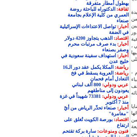
بهطول أمطار متفرقة
ثقافة:
الدكتوراه للباحثة روضة
دة
العمري من كلية الإعلام بجامعة
من
صنعاء
ين
أخبار:
تواصل الاعتداءات الإسرائيلية
ور
في الضفة
اقتصاد:
الذهب يتجاوز 4200 دولار
ية
أخبار:
بدء صرف مرتبات محرم
 ،
وصفر بصنعاء
ها
أخبار:
استهداف سفينة سعودية في
لى
خليج عدن
رياضة:
المكلا يكمل عقد دور الـ16
 -
رياضة:
العروبة يسقط في فخ
التعادل أمام فحمان
اء
عربي ودولي:
800 ألف لبناني
حف
يعودون إلى مناطقهم
ئه
عربي ودولي:
73381 شهيداً في غزة
منذ 7 أكتوبر
يا
أخبار:
صنعاء تحذّر الرياض من أيّ
ها
"مغامرة"
اقتصاد:
بورصة الكويت تُغلق على
من
ارتفاع
عة
فنون ومنوعات:
سارة بركة تقتحم
ين
السينما المصرية بفيلمين