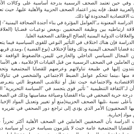
. وفي حين تعتمد الصحف الرسمية بدرجة أساسية على وكالات الأنب
والعربية فقط، فإنه يندر اعتماد الصحف الحزبية والأهلية عليها، حيث تع
ت الاقتصادية المحدودة لها ذلك.
لدراسة المعنونة بـ"العوامل المؤثرة في بناء أجندة الصحافة اليمنية"- إ
قة ارتباطيه بين وظيفة الصحفيين ،وبعض نوعيـات قضـايا (العلاق
والعلاقات الدولية اليمنية )لصالح الوظائف الصحفية العليا.
راسة فإن هناك اختلاف في التأثير النوعي للقوى السياسية فيما يتع
دة قضايا الصحف اليمنية وذلك وفقاً لإختلاف (نوع القضية ) ،ومدى قربها 
ن المجال السياسي الداخلي والخارجي لليمن..فالضغوط الواقعة ع
 العاملين في الصحف الرسمية من قبل القيادات الإعلامية ، هي الأس
ندون إليها في طبيعة تناولانهم وعرضهم للقضايا المجتمعية وتحدي
 منها ،بينما تتحكم عوامل الضبط الاجتماعي والشخصي في تناولان
الاقتصادية والاجتماعية حيث تقل أو تتلاشـى الضغوط التي يتعـرض
 أن لـ"الثقافة التنظيمية " تأثير قوى يتجسد في "السياسة التحريرية" ال
درجة حرية الصحفي في بناء القضايا وصياغة مضامينها وذلك في الص
بأعلى نسبة ،تليها الصحف الحزبية(منع أو تغيير وتعديل المواد الإخبار
بها الصحفيون) الأمر الذي يؤدي إلى تراجع دور الصحفي في تقريره ل
مواد إخبارية.
الدراسة بأن الصحفيين العاملين في الصحف الأهلية أكثر تحرراً 
م للقضايا المجتمعية عامة حيث لا يلتزمون بسياسة حزب أو سياسة دو