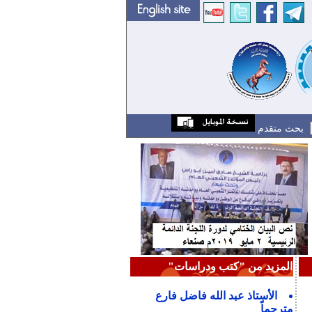
بحث متقدم
المزيد من "كتب ودراسات"
الأستاذ عبد الله فاضل فارع
مترجماً