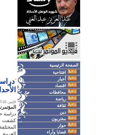
الصفحة الرئيسية
افتتاحية
أخبار
دراسة
اقتصاد
الأحد
محافظات
رياضة
الإثنين, 25-أكتوبر-2010
ثقافة
المؤتمر
دين
دراسة حد
مغتربون
كشفت در
حوار
المختلف
قضايا وآراء
العربية 