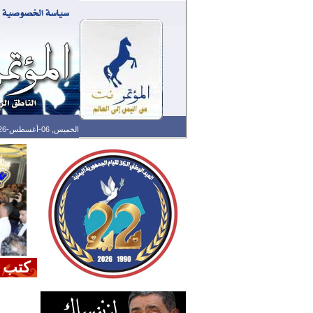
الخميس, 06-أغسطس-2026 الساعة: 09:46 م - آخر تحديث: 07:25 م (25: 04) بتوقيت غرينتش
كتب 