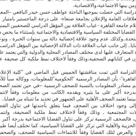
ن بينها الاجتماعية،والاقتصادية.
دراسة التي حصلت بموجبها الباحثة عواطف حسن حيدر اليافعي –المعي
لاقات العامة والإعلان بجامعة صنعاء- على درجة الماجستير بامتياز 
علام جامعة القاهرة - غياب العلاقة بين المؤهل الدراسي للصحفيين اليمني
 القضايا المختلفة السياسية والاقتصادية والاجتماعية بإستثناء ما يخص د
متحدة..وكذلك عدم وجود علاقة إحصائية دالة بين سنوات الخبرة ، ونوع
يا.. إلى جانب غياب العلاقة ذات الدلالة الإحصائية بين المؤهل الدراسـي
ة المتعارف عليها لدى مختلف المصادر المحلية والدولية والتي يعتمد علي
 في كتاباتهم الصحفية،وذلك وفقاً لاختلاف نمط ملكية كل صحيفة ع
لدراسة التي تمت مناقشتها الخميس قبل الماضي في "كلية الإعلام
لقاهرة"- بأن المصادر الرسمية "الحكومية"للمعلومات، ووكالة سبأ للأنب
هم مصادر المعلومات بالنسبة للصحف الرسمية –في حين تعتمد الص
بدرجة أكبر على ما يثيره ويقدمه الكاتب من معلومات وفقاً لانتما
ينما تعتمد الصحف الأهلية على الجمهور في تحديد ما تتبناه من قضايا..
لى وجود اختلاف بين الصحف فيما يتعلق بأجندتها في تناول القضا
ت المجتمعية , وذلك وفقاً لاختلاف نمط ملكية الصحيفة، وانتمائ
 فالصحف الرسمية تركز على تناول القضايا الاجتماعية بدرجة أكبر 
حزبية والأهلية التي تركز على القضايا السياسية، كما تختلف أيضا طبي
ت والعرض لتلك القضايا وفقاً للانتماءات السياسية للصحف، والصحفي