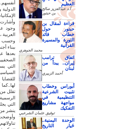
أنفسهم.
العظيمِ
أ.د عبدالعزيز صالح
الدولية 
بن حبتور
الإمكانيا
وأشارت ا
قراءة لمقال بن
وجود علا
حبتور حول
خطاب قائد
العربية ،
الثورة والمسيرة
وحسب الد
القرآنية
ببناء أجن
محمد الجوهري
بعدها ع
اتفاق ترامب
الصحفيين
إيران.. يبدأ من
التي يست
لبنان
السياسية
أحمد الزبيري
للقضايا 
لها..كما
أبوراس وخطاب
تقلل من 
تثبيت الشرعية
التنظيمية في
الرسمية 
مواجهة مشاريع
التي يجل
التفكيك
ينشر من 
توفيق عثمان الشرعبي
وأوضحت 
الوحدة اليمنية..
تناولاته
خَيار التاريخ