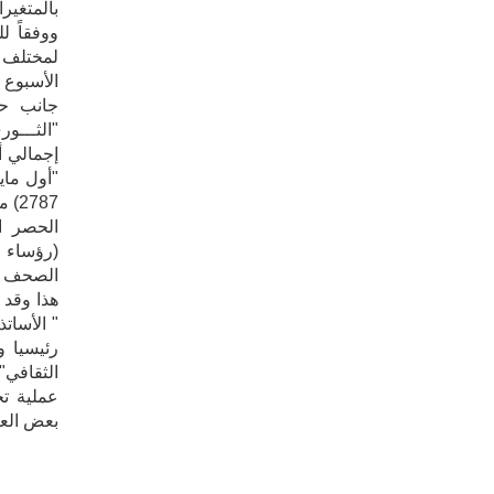
بالمتغيرا
لمختلف أ
جانب حص
787
الحصر ا
(رؤساء 
الصحف محل 
هذا وقد 
" الأسات
رئيسيا و
الثقافي"
عملية تح
بعض العو