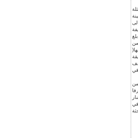
4) صحف ممثلة
نة
 شملت(12 ) عدداً,إلى
فة
)عددا, وقد بلغ
 الفترة من
لها(
يقة
حف
في
من
فا
ار
في
ثة