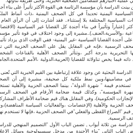
 عملية اختيارهم للمضامين الصحفية الخبرية، وحتى طريقة تناولها.
بينت الدراسة بأن مؤسسة الرئاسة هي القوة الأكثر تأثيراً على بناء أجن
السياسية اليمنية تحديداً في كل الصحف اليمنية ،ذات أنماط الملك
ات السياسية المختلفة بلا إستثناء.. فقد أشارت إلى أن الرأي العام 
كثر إعتباراً وتأثيراً في بناء أجندة كل القضايا غير السياسية (الاقتصاد
اعية ،والأسرية،العنف.)..مشيرة إلى وجود اختلاف في قوة تأثير مؤس
على أجندة القضايا السياسية -غير اليمنية- ففي الوقت الذي يزداد تأثير
حف الرسمية ،فإنه في المقابل يقل على الصحف الحزبية التي تؤ
ا التحريرية بدرجة أكبر ،وتتأثر الصحف الأهلية بالقناعات الشخص
اته فيما يخص تناولاتة للقضايا (العربية،الدولية ،الأمم المتحدة،الجام
دراسة البحثية عن وجود علاقة إرتباطية بين القيم الخبرية التي تُعنى ب
ي مضامينها،وبين نمط ملكية كل صحيفة، مشيرة إلى أن الص
تستخدم قيمة " شهرة الدولة"، بينما الصحف الحزبية والأهلية تستخ
هرة المؤسسة"، وكذلك قيمة ضخامة الأرقام في الصحف الرسم
إنجازات الحكومية)، وفي المقابل هناك قيم ضخامة الأطراف المشاركة
 الحزبية والأهلية (الإعتصامات ،والفعاليات السياسة المناهضة)،و
 قيم "الصراع اللفظى والفعلي"في الصحف الحزبية ،فإنها لا تستخدم نهائي
ف الرسمية.
لدراسة من ثلاثة أبواب , تضمن الباب الأول "التصميم المنهجي للدراس
 الباب الثاني "بناء الأجندة من مدخل سيسيولوجية وسائل الإعلا