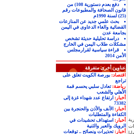
دفع بعدم دستورية 108) من
قانون الصحافة والمطبوعات رقم
(25) لسنة 1990م
بحث علمي جديد عن المنازعات
القضائية والغاء الدعاوى في اليمن
بجامعة عدن
دراسة تحليلية حديثة تشخص
مشكلات طلاب اليمن في الخارج
قراءة سياسية لقرارمجلس
الأمن 2014
عناوين أخرى متفرقة
اقتصاد:
بورصة الكويت تغلق على
تراجع
رياضة:
تعادل سلبي يحسم قمة
الأهلي والشعب
أخبار:
ارتفاع عدد شهداء غزة إلى
73382
أخبار:
الأنف والأذن والحنجرة بين
الكفاءة والمتطلبات
ية
أخبار:
استهداف تحشيدات في
الرويك والعبر والثنية
ات
أخبار:
تحذيرات ونصائح .. توقعات
يا