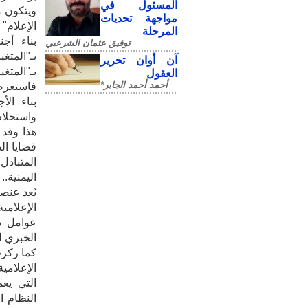
المسئول في
ويتكون م
مواجهة تحديات
الإعلام"
المرحلة
بناء أج
توفيق عثمان الشرعبي
بـ"المتغ
آن أوان تحرير
بـ"المتغي
العقول
أحمد أحمد الجابر*
فاستعرضت
بناء الأ
واستخلاص
هذا وقد 
قضايا ال
المتبادل
اليمنية..
يُعد عنص
الإعلامي
عوامل ذا
الخبري ل
كما ركزت
الإعلامي
التي يع
النظام ا