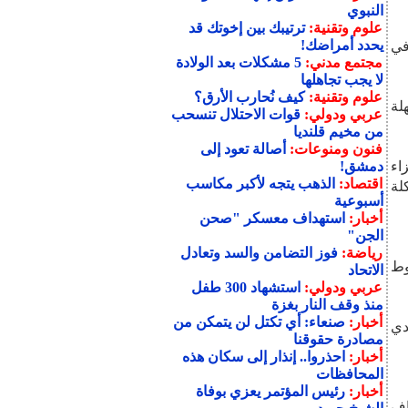
النبوي
علوم وتقنية:
ترتيبك بين إخوتك قد
يحدد أمراضك!
في
مجتمع مدني:
5 مشكلات بعد الولادة
لا يجب تجاهلها
علوم وتقنية:
كيف نُحارب الأرق؟
هلة
عربي ودولي:
قوات الاحتلال تنسحب
من مخيم قلنديا
فنون ومنوعات:
أصالة تعود إلى
اء
دمشق!
اقتصاد:
الذهب يتجه لأكبر مكاسب
لة
أسبوعية
أخبار:
استهداف معسكر "صحن
الجن"
رياضة:
فوز التضامن والسد وتعادل
وط
الاتحاد
عربي ودولي:
استشهاد 300 طفل
منذ وقف النار بغزة
أخبار:
صنعاء: أي تكتل لن يتمكن من
لدي
مصادرة حقوقنا
أخبار:
احذروا.. إنذار إلى سكان هذه
المحافظات
أخبار:
رئيس المؤتمر يعزي بوفاة
اف