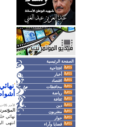
الصفحة الرئيسية
افتتاحية
أخبار
اقتصاد
محافظات
أشواط
رياضة
ثقافة
دين
الأحد, 05-ديسمبر-2010
المؤتمر
مغتربون
نهائي خليجي 20 بين الكويت والسعودية 
حوار
قضايا وآراء