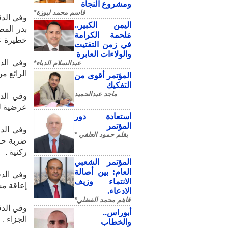
ومشروع النجاة
قاسم محمد لبوزة*
​اليمن الكبير..
بدر المط
مَلحمة الكرامة
خطيرة ع
في زمن التفتيت
والولاءات العابرة
عبدالسلام الدباء*
الرائع م
المؤتمر أقوى من
التفكيك
ماجد عبدالحميد
عرضية لك
استعادة دور
المؤتمر
بقلم حمود العلفي *
ضربة حرة
ركنية .
المؤتمر الشعبي
العام: بين أصالة
الانتماء وزيف
إعاقة مس
الادعاء.
فاهم محمد الفضلي*
أبوراس..
الجزاء .
والخطاب