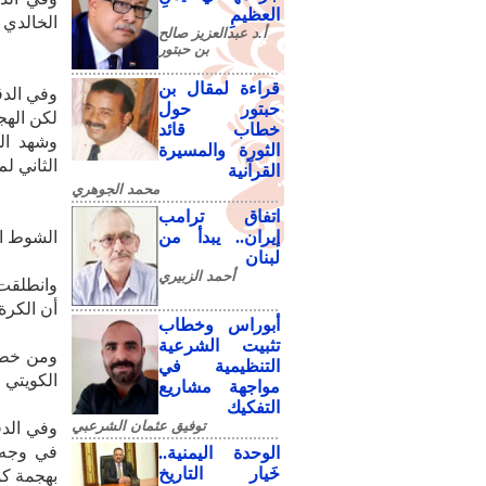
العظيمِ
الخالدي .
أ.د عبدالعزيز صالح
بن حبتور
قراءة لمقال بن
حبتور حول
لكن الهج
خطاب قائد
وشهد الش
الثورة والمسيرة
الثاني ل
القرآنية
محمد الجوهري
اتفاق ترامب
إيران.. يبدأ من
الشوط ال
لبنان
أحمد الزبيري
وانطلقت 
أن الكرة
أبوراس وخطاب
تثبيت الشرعية
ومن خطأ 
التنظيمية في
الكويتي 
مواجهة مشاريع
التفكيك
توفيق عثمان الشرعبي
وفي الدق
في وجه 
الوحدة اليمنية..
خَيار التاريخ
بهجمة كو