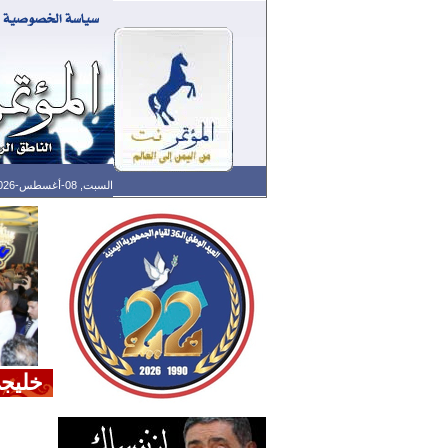
السبت, 08-أغسطس-2026 الساعة: 05:55 م - آخر تحديث: 05:32 م (32: 02) بتوقيت غرينتش
خليجي 