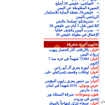
العياشي: خليجي 20 أصلح
الصورة المغلوطة عن اليمن
خليجي20..نقطة البداية للاستثمار
الرياضي باليمن
ستريشكو: تسلمنا ملابس
اللاعبين قبل 5 أيام من خليجي 20
مدرب اليمن يكشف خفايا
الإخفاق في بطولة خليجي 20
عناوين أخرى متفرقة
أخبار:
بالأرقام.. آثار الحصار ونهب
ثروات اليمن
أخبار:
73384 شهيداً في غزة منذ 7
أكتوبر
أخبار:
لبوزة يعزي آل أبو راس
أخبار:
توغلات وقصف إسرائيلي على
لبنان
أخبار:
بن حبتور يعزي رئيس المؤتمر
عربي ودولي:
4335 شهيداً في لبنان
منذ 2 مارس
فنون ومنوعات:
سرقة الممثلة نور
غندور في بيروت
لتعادل
أخبار:
صنعاء تتزيّن إبتهاجاً بالمولد