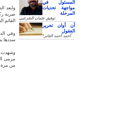
المسئول في
مواجهة تحديات
المرحلة
ضربة ركن
توفيق عثمان الشرعبي
القائم ا
آن أوان تحرير
العقول
أحمد أحمد الجابر*
سددها بد
وشهدت ال
مرمى الس
من مرة .