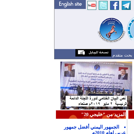
بحث متقدم
المزيد من "خليجي 20"
الجمهور اليمني أفضل جمهور
عربي لعام 2010م