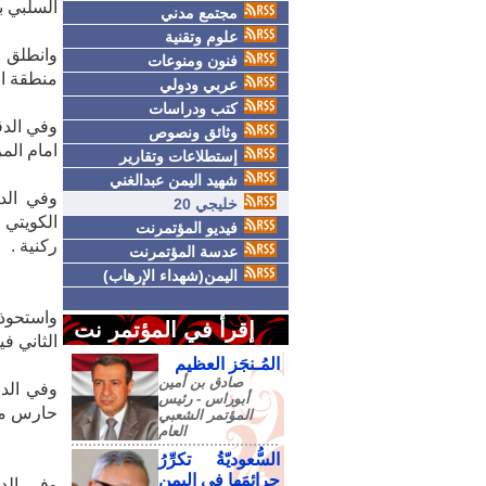
السلبي بي
مجتمع مدني
علوم وتقنية
وانطلق ا
فنون ومنوعات
منطقة الج
عربي ودولي
كتب ودراسات
وثائق ونصوص
امام الم
إستطلاعات وتقارير
شهيد اليمن عبدالغني
خليجي 20
الكويتي 
فيديو المؤتمرنت
ركنية .
عدسة المؤتمرنت
اليمن(شهداء الإرهاب)
واستحوذ 
إقرأ في المؤتمر نت
الثاني ف
المُـنجَز العظيم
صادق‮ ‬بن‮ ‬أمين‮
‬أبوراس - رئيس‮
حارس مرم
‬المؤتمر‮ ‬الشعبي‮
‬العام
السُّعوديّةُ تكرِّرُ
جرائمَها في اليمنِ