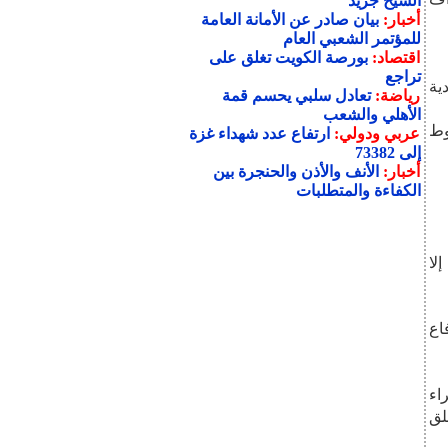
الشيخ جريد
أخبار:
بيان صادر عن الأمانة العامة
للمؤتمر الشعبي العام
اقتصاد:
بورصة الكويت تغلق على
تراجع
دية
رياضة:
تعادل سلبي يحسم قمة
الأهلي والشعب
وط
عربي ودولي:
ارتفاع عدد شهداء غزة
إلى 73382
أخبار:
الأنف والأذن والحنجرة بين
الكفاءة والمتطلبات
لا
اع
اء
لق