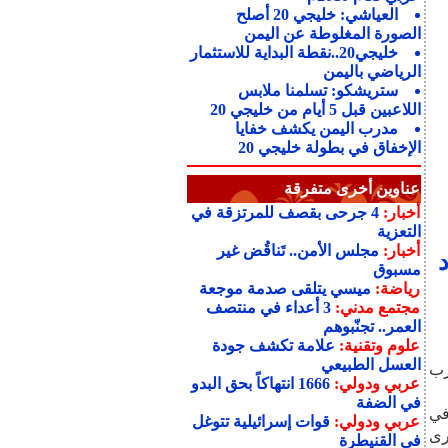
العياشي: خليجي 20 أصلح
الصورة المغلوطة عن اليمن
خليجي20..نقطة البداية للاستثمار
الرياضي باليمن
ستريشكو: تسلمنا ملابس
اللاعبين قبل 5 أيام من خليجي 20
مدرب اليمن يكشف خفايا
الإخفاق في بطولة خليجي 20
عناوين أخرى متفرقة
أخبار:
4 جرحى بقصف للمرتزقة في
التعزية
أخبار:
مجلس الأمن.. تَناقُض غير
حاد
مسبوق
رياضة:
ميسي يتلقى صدمة موجعة
مجتمع مدني:
3 أعداء في منتصف
العمر.. تجنّبوهم
علوم وتقنية:
علامة تكشف جودة
العسل الطبيعي
مدرب
عربي ودولي:
1666 انتهاكاً بحق البدو
في الضفة
في
عربي ودولي:
قوات إسرائيلية تتوغل
رى
في القنيطرة