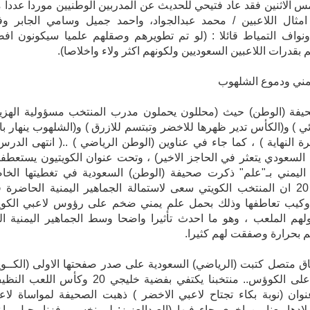
س الاثنين فقد عاد فتيحي للحديث عن المدربين الوطنيين موردا عددا 
امثال اللاعبين / محمد عبدالجواد، واحمد جميل وسامي الجابر وف
نواف التمياط قائلا : (لو تم تطويرهم وصقلهم علميا سيكونون اف
 بقدرات اللاعبين السعوديين ولكونهم اكثر ولاء واخلاصا).
يمني ودموع الشلهوب
يفة (الوطن) حيث (محللون يحملون مدرب المنتخب مسؤولية الهزي
ئي ) و(الكأس تدير ظهرها للاخضر وتبتسم للازرق ) و(الشلهوب ينهار باك
ة النهاية ) ، كما جاء في عناوين (الوطن الرياضي ) ..( انتهى الدرس 
السعودي يتعثر في الحاجز الاخير) ، وتحت عنوان الكويتيون يستعطف
 اليمني بـ"علم" ذكرت صحيفة (الوطن) السعودية في تغطيتها الخا
لخليجي 20 ان المنتخب الكويتي سعى لاستمالة الجماهير اليمنية الحاضرة 
وكيب تعاطفها وذلك بحمل علم يمني ضخم على رؤوس لاعبي الكو
ولهم الملعب ، وهو ما احدث تأثيرا واضحا وسط الجماهير اليمنية ال
م بحرارة وصفقت لهم كثيرا.
 متصل كتبت (الرياضي) السعودية على صدر صفحتها الاولى (الكــو
"تكوش"على الكوؤس.. منتخبنا يكتفي بفضية خليجي 20 وكأس اللعب
ان (نوبة بكاء تجتاح لاعبي الاخضر ) ذهبت الصحيفة لمواساة لاع
ادها بعناوين اخرى جاء فيها (العبدالعزيز: لم نخسر وفزنا بجيل واع