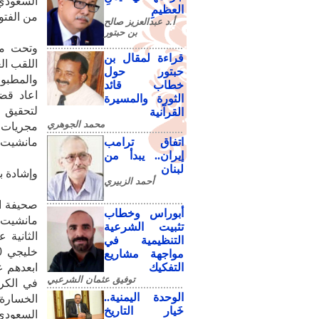
السعودي 
العظيمِ
من الفتوة
أ.د عبدالعزيز صالح
بن حبتور
وتحت ما
قراءة لمقال بن
اللقب ال
حبتور حول
والمطبوع
خطاب قائد
اعاد قض
الثورة والمسيرة
لتحقيق 
القرآنية
محمد الجوهري
مجريات 
اتفاق ترامب
مانشيت ع
إيران.. يبدأ من
لبنان
وإشادة ب
أحمد الزبيري
صحيفة ا
أبوراس وخطاب
مانشيت 
تثبيت الشرعية
الثانية 
التنظيمية في
مواجهة مشاريع
التفكيك
ابعدهم ع
توفيق عثمان الشرعبي
في الكر
الوحدة اليمنية..
الخسارة 
خَيار التاريخ
السعودي 