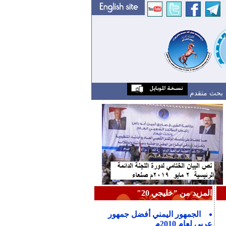
بحث متقدم
المزيد من "خليجي 20"
الجمهور اليمني أفضل جمهور
عربي لعام 2010م