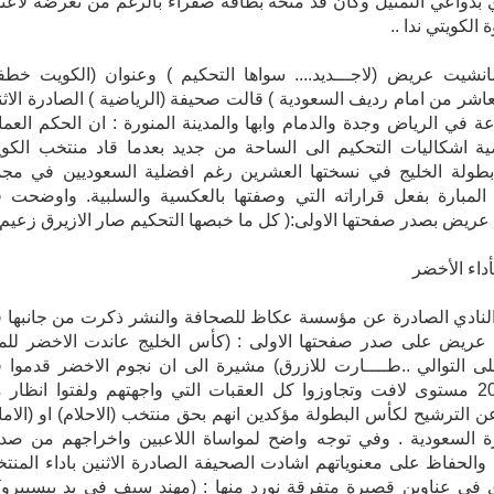
بدواعي التمثيل وكان قد منحه بطاقة صفراء بالرغم من تعرضه لاعتد
 الكويتي ندا ..
نشيت عريض (لاجـــديد.... سواها التحكيم ) وعنوان (الكويت خط
عاشر من امام رديف السعودية ) قالت صحيفة (الرياضية ) الصادرة الاثن
ة في الرياض وجدة والدمام وابها والمدينة المنورة : ان الحكم العما
ية اشكاليات التحكيم الى الساحة من جديد بعدما قاد منتخب الكو
بطولة الخليج في نسختها العشرين رغم افضلية السعوديين في مج
المبارة بفعل قراراته التي وصفتها بالعكسية والسلبية. واوضحت 
ريض بصدر صفحتها الاولى:( كل ما خبصها التحكيم صار الازيرق زعيم)
أداء الأخضر
لنادي الصادرة عن مؤسسة عكاظ للصحافة والنشر ذكرت من جانبها 
عريض على صدر صفحتها الاولى : (كأس الخليج عاندت الاخضر للم
على التوالي ..طــــارت للازرق) مشيرة الى ان نجوم الاخضر قدموا 
خليجي 20 مستوى لافت وتجاوزوا كل العقبات التي واجهتهم ولفتوا انظار 
ن الترشيح لكأس البطولة مؤكدين انهم بحق منتخب (الاحلام) او (الاما
ة السعودية . وفي توجه واضح لمواساة اللاعبين واخراجهم من صد
والحفاظ على معنوياتهم اشادت الصحيفة الصادرة الاثنين باداء المنت
في عناوين قصيرة متفرقة نورد منها : (مهند سيف في يد بيسييرو).