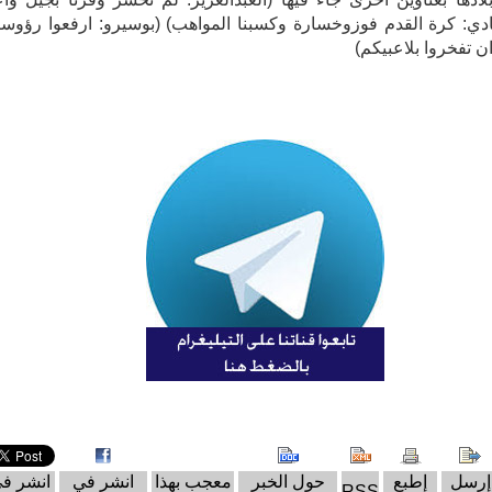
هادي: كرة القدم فوزوخسارة وكسبنا المواهب) (بوسيرو: ارفعوا رؤوس
ن تفخروا بلاعبيكم)
إرسل
إطبع
حول الخبر
معجب بهذا
انشر في
انشر ف
RSS