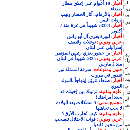
ين او
أخبار:
10 أعوام على إغلاق مطار
صنعاء
دي
أخبار:
بالأرقام.. آثار الحصار ونهب
حد
ثروات اليمن
مي
أخبار:
73384 شهيداً في غزة منذ 7
أكتوبر
أخبار:
لبوزة يعزي آل أبو راس
عربي ودولي:
توغلات وقصف
إسرائيلي على لبنان
أخبار:
بن حبتور يعزي رئيس المؤتمر
زي
عربي ودولي:
4335 شهيداً في لبنان
اء
منذ 2 مارس
ئي
فنون ومنوعات:
سرقة الممثلة نور
لهزلية ) قالت
غندور في بيروت
يت
أخبار:
صنعاء تتزيّن إبتهاجاً بالمولد
بي
النبوي
علوم وتقنية:
ترتيبك بين إخوتك قد
في
يحدد أمراضك!
ان
مجتمع مدني:
5 مشكلات بعد الولادة
لف
لا يجب تجاهلها
علوم وتقنية:
كيف نُحارب الأرق؟
عربي ودولي:
قوات الاحتلال تنسحب
عب
من مخيم قلنديا