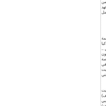
من
هد
ضل
مة
يا
..
ون
صة
في
يت
تي
يت
 النظيف)
بي
د)