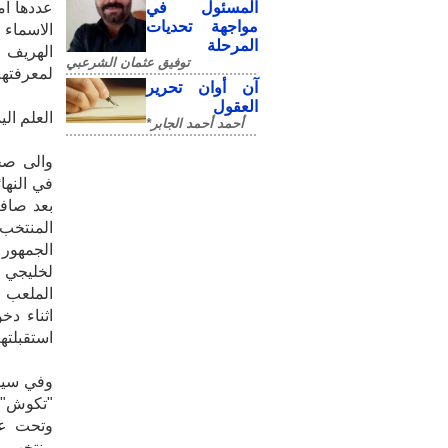
المسئول في
عددها ام
مواجهة تحديات
الاسماء 
المرحلة
الهريف و
توفيق عثمان الشرعبي
لمعرفتهم
آن أوان تحرير
العقول
العلم ال
أحمد أحمد الجابر*
والى صح
في النها
بعد صافر
المنتخب 
الجمهور
الملعب 
اثناء دخ
استقبلته
وفي سياق
وتحت عنو
منتخب بل