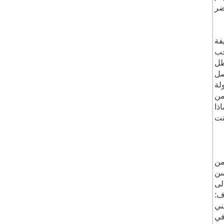
ضر
فة
خب
طل
صل
أس البطولة
من
ذا
نت
من
سن
لى
ف:
ني
في