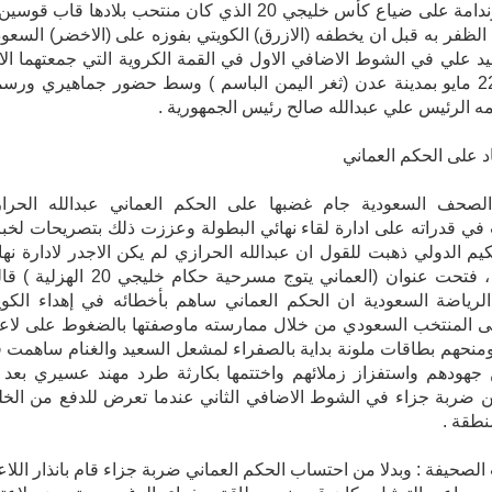
تحسرا وندامة على ضياع كأس خليجي 20 الذي كان منتحب بلادها قاب قوس
الظفر به قبل ان يخطفه (الازرق) الكويتي بفوزه على (الاخضر) السعو
د علي في الشوط الاضافي الاول في القمة الكروية التي جمعتهما الا
بملعب 22 مايو بمدينة عدن (ثغر اليمن الباسم ) وسط حضور جماهيري ورس
مه الرئيس علي عبدالله صالح رئيس الجمهورية .
 على الحكم العماني
صحف السعودية جام غضبها على الحكم العماني عبدالله الحرا
 قدراته على ادارة لقاء نهائي البطولة وعززت ذلك بتصريحات لخبر
يم الدولي ذهبت للقول ان عبدالله الحرازي لم يكن الاجدر لادارة نها
البطولة ، فتحت عنوان (العماني يتوج مسرحية حكام خليجي 20 ا
لرياضة السعودية ان الحكم العماني ساهم بأخطائه في إهداء الكو
لى المنتخب السعودي من خلال ممارسته ماوصفتها بالضغوط على لاع
منحهم بطاقات ملونة بداية بالصفراء لمشعل السعيد والغنام ساهمت 
جهودهم واستفزاز زملائهم واختتمها بكارثة طرد مهند عسيري بعد 
 ضربة جزاء في الشوط الاضافي الثاني عندما تعرض للدفع من الخ
نطقة .
لصحيفة : وبدلا من احتساب الحكم العماني ضربة جزاء قام بانذار اللا