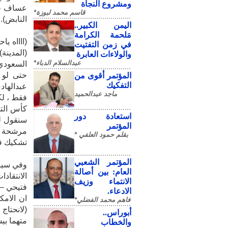
ومشروع النجاة
عساف حام
قاسم محمد لبوزة*
النابض).
​اليمن الكبير..
مَلحمة الكرامة
(ااااه ي
في زمن التفتيت
(المدينة
والولاءات العابرة
عبدالسلام الدباء*
السعودي 
حتى لو ل
المؤتمر أقوى من
التفكيك
ماجد عبدالحميد
فقط ، لك
كأس التن
استعادة دور
سنقول لم
المؤتمر
مرشحة لل
بقلم حمود العلفي *
تشكيك في
المؤتمر الشعبي
وفي سياق
العام: بين أصالة
الانتقا
الانتماء وزيف
فتيحي – 
الادعاء.
ان الامك
فاهم محمد الفضلي*
(لانحتاج
أبوراس..
متهما بي
والخطاب