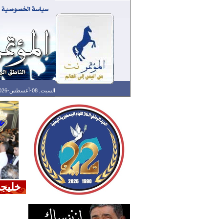
السبت, 08-أغسطس-2026 الساعة: 10:11 م - آخر تحديث: 10:05 م (05: 07) بتوقيت غرينتش
خليجي 