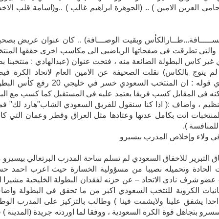
ي العرين الامين ) .. (الجوهرة ابراهيم غالب ) ..و(اسامة قلب الاخ
احســـــافة...طــارالكأس وبقيت الوصـــافة) .. كان عنوان عريض بصحي
) والتي تطرقت في صفحاتها الرياضيى الى مكاسب اخرى حققها المنت
غير كاس البطولة الضائعة منه ، فتحت عنوان (عبدالهادي : منتخبنا ب
م يتوج بالكاس) نقلت الصحيفة عن الامين العام لاتحاد الكرة في
عبدالهادي قوله : ان المنتخب السعودي خسر في خليجي 20 رفع ك
نه في المقابل كسب فريقا يعتمد عليه في المستقبل كما كسب مع الي
ظيم ، واضاف :( اذا كنا سنقول للفريق السعودي الشاب"هارد لك" فما
نتخبات اتت بكامل عدتها وعتادها مثل العراق وقطر وعمان التي كا
منافسة ).
 ولاء وإخلاص المدرب بيسيرو
 التبرير للاخفاق السعودي لم تسلم ساحة المدرب البرتغالي بيسيرو 
دات الحادة وتحميله نصيبا من مسؤولية الخسارة حيث اعرب احمد ح
عضو شرف نادي الاتحاد – عن حزنه لفقدان البطولة الخليجية مشيرا ا
انيات الكروية للنتخب السعودي اكبر من ما تحقق في البطولة واضا
 احدا يشفق علينا ولايشمت فينا ) وطالب بالتزكيز على المدرب الوط
سسرو بتجاهل قوة الكرة السعودية ، ووفقا لما اوردته جريدة (المدينة ) 