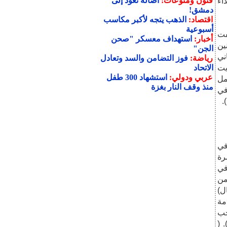
فنون ومنوعات:
أصالة تعود إلى
اء
دمشق!
اقتصاد:
الذهب يتجه لأكبر مكاسب
أسبوعية
فت
أخبار:
استهداف معسكر "صحن
ين
الجن"
ني
رياضة:
فوز التضامن والسد وتعادل
يت
الاتحاد
عربي ودولي:
استشهاد 300 طفل
مل
منذ وقف النار بغزة
في
.
في
رة
في
من
ل)
مة
خب
 (