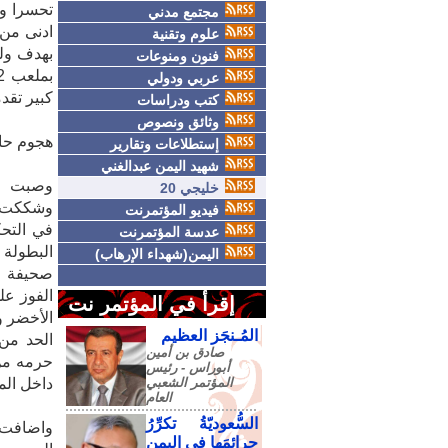
مجتمع مدني
ادنى من 
علوم وتقنية
بهدف ولي
فنون ومنوعات
عربي ودولي
كبير تقد
كتب ودراسات
وثائق ونصوص
هجوم حاد
إستطلاعات وتقارير
شهيد اليمن عبدالغني
وصبت ال
خليجي 20
وشككت في
فيديو المؤتمرنت
في التحك
عدسة المؤتمرنت
اليمن(شهداء الإرهاب)
صحيفة ا
الفوز ع
إقرأ في المؤتمر نت
الأخضر و
المُـنجَز العظيم
الحد من 
صادق‮ ‬بن‮ ‬أمين‮
حرمه من
‬أبوراس - رئيس‮
‬المؤتمر‮ ‬الشعبي‮
داخل الم
‬العام
السُّعوديّةُ تكرِّرُ
واضافت ا
جرائمَها في اليمنِ