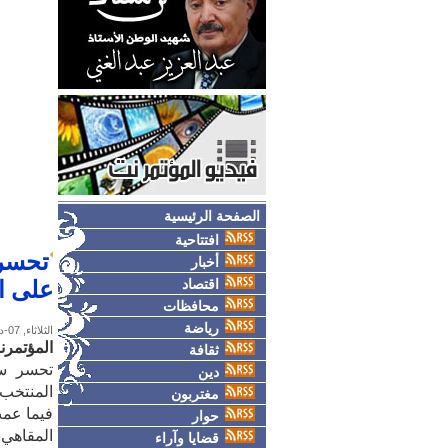
الصفحة الرئيسية
افتتاحية
أخبار
اقتصاد
على ا
محافظات
رياضة
الثلاثاء, 07-ديسمبر-2010
المؤتمرن
ثقافة
دين
المنتخب
مغتربون
فيما عمت
حوار
المقاهي
قضايا وآراء