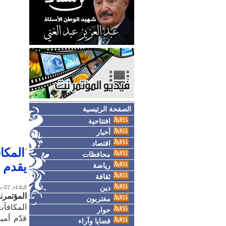
الصفحة الرئيسية
افتتاحية
أخبار
اقتصاد
محافظات
يقدم م
رياضة
ثقافة
دين
الثلاثاء, 07-ديسمبر-2010
المؤتمر
مغتربون
المكافآت تنهال ع
حوار
قضايا وآراء