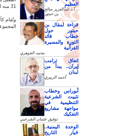
العظيمِ
31 منه استعداداً لكأس آسيا".
أ.د عبدالعزيز صالح
بن حبتور
قراءة لمقال بن
المجموعة
حبتور حول
خطاب قائد
الثورة والمسيرة
القرآنية
محمد الجوهري
اتفاق ترامب
إيران.. يبدأ من
لبنان
أحمد الزبيري
أبوراس وخطاب
تثبيت الشرعية
التنظيمية في
مواجهة مشاريع
التفكيك
توفيق عثمان الشرعبي
الوحدة اليمنية..
خَيار التاريخ