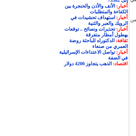
إلى 73382
أخبار:
الأنف والأذن والحنجرة بين
الكفاءة والمتطلبات
أخبار:
استهداف تحشيدات في
ت ضمن
الرويك والعبر والثنية
أخبار:
تحذيرات ونصائح .. توقعات
بهطول أمطار متفرقة
ثقافة:
الدكتوراه للباحثة روضة
العمري من صنعاء
أخبار:
تواصل الاعتداءات الإسرائيلية
في الضفة
اقتصاد:
الذهب يتجاوز 4200 دولار