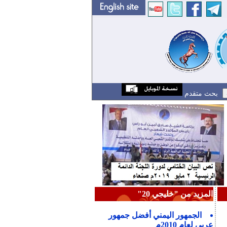
بحث متقدم
المزيد من "خليجي 20"
الجمهور اليمني أفضل جمهور
عربي لعام 2010م