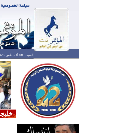
السبت, 08-أغسطس-2026 الساعة: 08:17 ص - آخر تحديث: 01:30 ص (30: 10) بتوقيت غرينتش
خليجي 