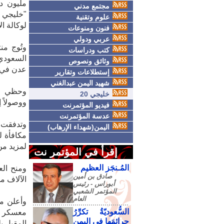
مليون دو
مجتمع مدني
علوم وتقنية
لوكالة الأ
فنون ومنوعات
عربي ودولي
وتُوج من
كتب ودراسات
وثائق ونصوص
عدن في ا
إستطلاعات وتقارير
شهيد اليمن عبدالغني
وحظي من
خليجي 20
ووصولاً إلى
فيديو المؤتمرنت
عدسة المؤتمرنت
وتدفقت 
اليمن(شهداء الإرهاب)
مكافأة لل
لمزيد من 
إقرأ في المؤتمر نت
المُـنجَز العظيم
ومنح الع
صادق‮ ‬بن‮ ‬أمين‮
الآلاف من 
‬أبوراس - رئيس‮
‬المؤتمر‮ ‬الشعبي‮
‬العام
وأعلن م
السُّعوديّةُ تكرِّرُ
معسكر با
جرائمَها في اليمنِ