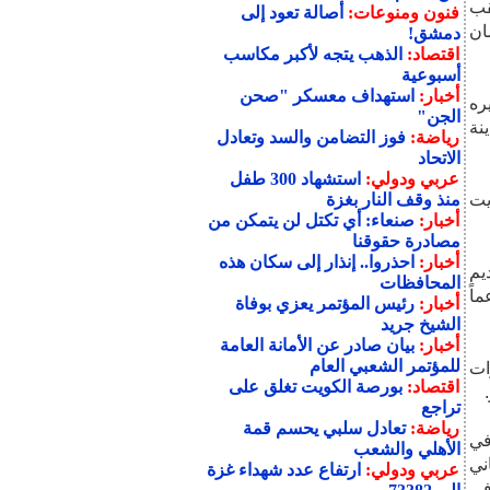
قب
فنون ومنوعات:
أصالة تعود إلى
ان
دمشق!
اقتصاد:
الذهب يتجه لأكبر مكاسب
أسبوعية
أخبار:
استهداف معسكر "صحن
ره
الجن"
ي مدينة
رياضة:
فوز التضامن والسد وتعادل
الاتحاد
عربي ودولي:
استشهاد 300 طفل
يت
منذ وقف النار بغزة
أخبار:
صنعاء: أي تكتل لن يتمكن من
مصادرة حقوقنا
أخبار:
احذروا.. إنذار إلى سكان هذه
يم
المحافظات
اً
أخبار:
رئيس المؤتمر يعزي بوفاة
الشيخ جريد
أخبار:
بيان صادر عن الأمانة العامة
للمؤتمر الشعبي العام
ات
اقتصاد:
بورصة الكويت تغلق على
تراجع
رياضة:
تعادل سلبي يحسم قمة
في
الأهلي والشعب
ني
عربي ودولي:
ارتفاع عدد شهداء غزة
مبيا في