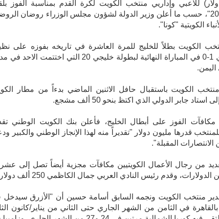
لار) للاعبي وإداريي منتخب الكويت لكرة القدم بمناسبة الفوز بل
"خليجي 20"، حسب ما أعلن وزير الدولة لشؤون مجلس الوزراء روضان الروض
نباء الكويتية "كونا".
تخب الكويت بطلاً للخليج للمرة العاشرة في تاريخه بفوزه على نظي
السعودي 1-0 في المباراة النهائية لبطولة خليجي 20 التي اختتمت الاحد ف
ليمن.
تخب الكويت باستقبال حافل الاثنين الماضي بدءاً من مطار الكو
 استاد جابر الدولي الذي اكتظ بنحو 50 ألف مشجع.
مكافآت الفوز على أبطال الخليج، فأعلن بنك الكويت الوطني تقد
منتخب قدرها مليون دولار "تقديراً منه لهذا الإنجاز الوطني والكبير ودعم
الانتصارات المقبلة".
ديد من رجال الأعمال الكويتيين مكافآت مجزية أيضاً تصل إلى عشر
الدولارات، وقدم رئيس النادي العربي جمال الكاظمي 250 ألف دولار.
دير منتخب الكويت ونجمه السابق أسامة حسين أن "الأزرق سيدخل 
لقاهرة في الثامن من الشهر الجاري حتى الثاني من يناير/كانون الثا
المقبل يلتقي فيه كوريا الشمالية مرتين في 24 و27 من الشهر الجاري، وزا