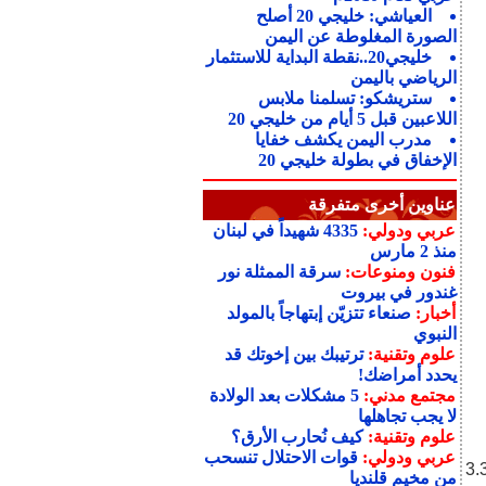
العياشي: خليجي 20 أصلح
الصورة المغلوطة عن اليمن
خليجي20..نقطة البداية للاستثمار
الرياضي باليمن
ستريشكو: تسلمنا ملابس
اللاعبين قبل 5 أيام من خليجي 20
مدرب اليمن يكشف خفايا
الإخفاق في بطولة خليجي 20
عناوين أخرى متفرقة
عربي ودولي:
4335 شهيداً في لبنان
منذ 2 مارس
فنون ومنوعات:
سرقة الممثلة نور
غندور في بيروت
أخبار:
صنعاء تتزيّن إبتهاجاً بالمولد
النبوي
علوم وتقنية:
ترتيبك بين إخوتك قد
يحدد أمراضك!
مجتمع مدني:
5 مشكلات بعد الولادة
لا يجب تجاهلها
علوم وتقنية:
كيف نُحارب الأرق؟
عربي ودولي:
قوات الاحتلال تنسحب
الكويت الشيخ صباح الأحمد الصباح مبلغ مليون دينار كويتي (نحو 3.3
من مخيم قلنديا