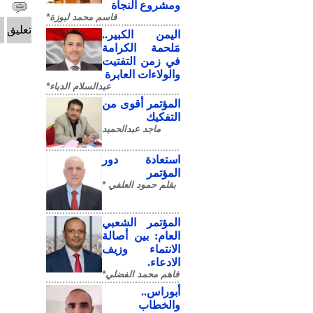
ومشروع النجاة
قاسم محمد لبوزة*
تعليق
​اليمن الكبير..
مَلحمة الكرامة
في زمن التفتيت
والولاءات العابرة
عبدالسلام الدباء*
المؤتمر أقوى من
التفكيك
ماجد عبدالحميد
استعادة دور
المؤتمر
بقلم حمود العلفي *
المؤتمر الشعبي
العام: بين أصالة
الانتماء وزيف
الادعاء.
فاهم محمد الفضلي*
أبوراس..
والخطاب