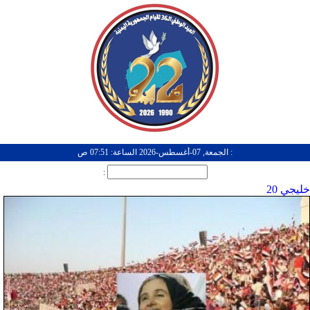
: الجمعة, 07-أغسطس-2026 الساعة: 07:51 ص
:
خليجي 20