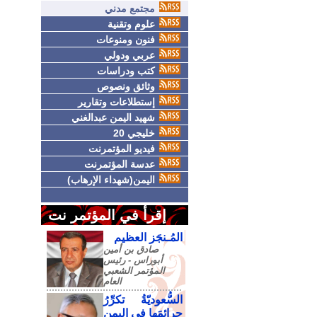
مجتمع مدني
علوم وتقنية
فنون ومنوعات
عربي ودولي
كتب ودراسات
وثائق ونصوص
إستطلاعات وتقارير
شهيد اليمن عبدالغني
خليجي 20
فيديو المؤتمرنت
عدسة المؤتمرنت
اليمن(شهداء الإرهاب)
إقرأ في المؤتمر نت
المُـنجَز العظيم
صادق‮ ‬بن‮ ‬أمين‮
‬أبوراس - رئيس‮
‬المؤتمر‮ ‬الشعبي‮
‬العام
السُّعوديّةُ تكرِّرُ
جرائمَها في اليمنِ