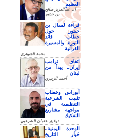
العظيمِ
أ.د عبدالعزيز صالح
بن حبتور
قراءة لمقال بن
حبتور حول
خطاب قائد
الثورة والمسيرة
القرآنية
محمد الجوهري
اتفاق ترامب
إيران.. يبدأ من
لبنان
أحمد الزبيري
أبوراس وخطاب
تثبيت الشرعية
التنظيمية في
مواجهة مشاريع
التفكيك
توفيق عثمان الشرعبي
الوحدة اليمنية..
خَيار التاريخ