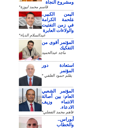
ومشروع النجاة
قاسم محمد لبوزة*
​اليمن الكبير..
مَلحمة الكرامة
في زمن التفتيت
والولاءات العابرة
عبدالسلام الدباء*
المؤتمر أقوى من
التفكيك
ماجد عبدالحميد
استعادة دور
المؤتمر
بقلم حمود العلفي *
المؤتمر الشعبي
العام: بين أصالة
الانتماء وزيف
الادعاء.
فاهم محمد الفضلي*
أبوراس..
والخطاب