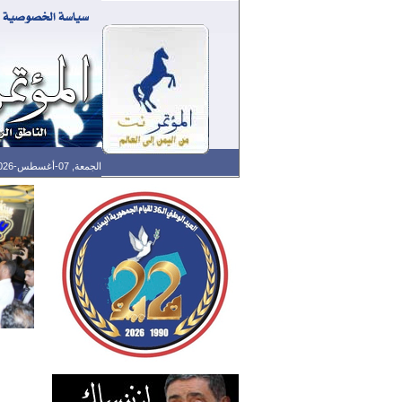
الجمعة, 07-أغسطس-2026 الساعة: 07:01 ص - آخر تحديث: 05:33 ص (33: 02) بتوقيت غرينتش