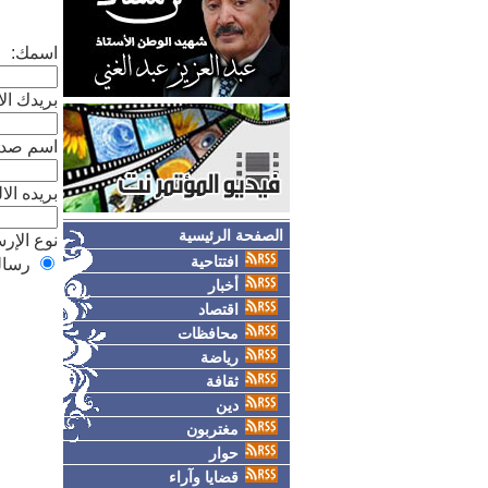
اسمك:
بريدك الا
اسم صدي
بريده الا
الصفحة الرئيسية
نوع الإر
افتتاحية
رسال
أخبار
اقتصاد
محافظات
رياضة
ثقافة
دين
مغتربون
حوار
قضايا وآراء