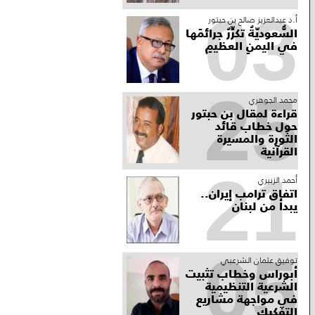
03
أ.د عبدالعزيز صالح بن حبتور
السُّعوديّةُ تكرِّرُ جرائمَها
في اليمنِ العظيمِ
25
محمد الجوهري
قراءة لمقال بن حبتور
حول خطاب قائد
الثورة والمسيرة
القرآنية
21
أحمد الزبيري
اتفاق ترامب إيران..
يبدأ من لبنان
05
توفيق عثمان الشرعبي
أبوراس وخطاب تثبيت
الشرعية التنظيمية
في مواجهة مشاريع
التفكيك