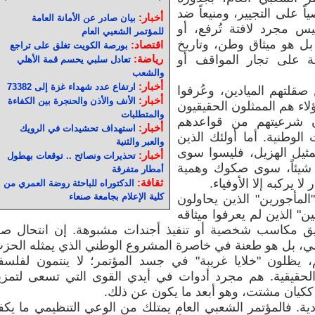
ً على التجيير، ومنيعاً ضد
أخبار:
بيان صادر عن الأمانة العامة
س مجرد لافتة تُرفع، أو
للمؤتمر الشعبي العام
بل هو ميثاق وطن، وتاريخ
اقتصاد:
بورصة الكويت تغلق على تراجع
ة على تجار المواقف أو
رياضة:
تعادل سلبي يحسم قمة الأهلي
والشعب
أخبار:
ارتفاع عدد شهداء غزة إلى 73382
 صقلتهم الميادين، وعُرفوا
أخبار:
الأنف والأذن والحنجرة بين الكفاءة
لاء هم الممثلون الحقيقيون
والمتطلبات
ون شرعيتهم من قواعدهم
أخبار:
استهداف تحشيدات في الرويك
الوطنية. أما أولئك الذين
والعبر والثنية
ثيل الهزيل، فليسوا سوى
أخبار:
تحذيرات ونصائح .. توقعات بهطول
 شيئاً، سوى صكوك وهمية
أمطار متفرقة
 يركبه إلا الأوفياء.
ثقافة:
الدكتوراه للباحثة روضة العمري من
كلية الإعلام بجامعة صنعاء
المأجورين" الذين يحاولون
لين" الذين لم يعرفوا ميثاقه
حقيق مكاسب شخصية أو تنفيذ أجندات مشبوهة. إن انتحال ص
سي، بل هو طعنة في خاصرة المشروع الوطني الذي يمثله الحز
، يظلون "خلايا غريبة" في جسد المؤتمر؛ لا ينتمون لفلسف
الحقيقية. هم مجرد أدوات في أيدي القوى التي تسعى لتمز
ر ككيان مشتت، وهو أبعد ما يكون عن ذلك.
ادية. فالمؤتمر الشعبي العام يمتلك من الوعي التنظيمي ما يك