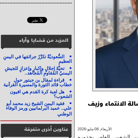
المزيد من قضايا وآراء
السُّعوديّةُ تكرِّرُ جرائمَها في اليمنِ
العظيمِ
تحيَّةَ إجلالٍ وإكبارٍ وإعزازٍ للجيشِ
اليمنيّ المُقاومِ المُجاهد..
قراءة لمقال بن حبتور حول
خطاب قائد الثورة والمسيرة القرآنية
هل لعبة كرة القدم هي افيون
الشعوب؟
لة الانتماء وزيف
فقيد اليمن الشيخ زيد محمد أبو
علي.. عميد البرلمانيين ورمز الوفاء
الوطني
عناوين أخرى متفرقة
الأربعاء, 06-مايو-2026
ر الشعبي العام، بجذوره