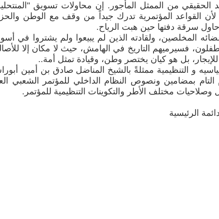
د الحقيقي من الممثل المأجور. إن محاولات تسويق "المنتحلي
لأن القواعد المؤتمرية تدرك جيداً من وقف مع الوطن والح
حاول سرقة دفتها حين هبت الرياح.
عضائه المخلصين، ولقادته الذين لم يبيعوا ولم يشتروا في أسو
متطفلون، فسيرميهم التاريخ في الهامش، حيث لا مكان إلا للأصال
 للإيجار، بل هو كيان يختصر وطن، وقيادة تمثل أمة..
سياسيه و التنظيمية ممثلةً بالشيخ المناضل صادق بن أمين أبور
م التام بمضامين ونصوص النظام الداخلي للمؤتمر الشعبي الع
 وصلاحيات مختلف الأطر والتكوينات التنظيمية للمؤتمر.
ائمة الرئيسية