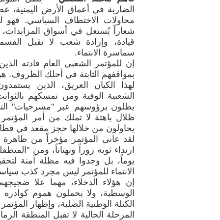
الضاربة في أعماق الأرض اليمنية، عصيا
محاولات الاختطاف السياسي. فهو لي
شعاراً يُستغل في أسواق المزايدات، 
قيادة، وإرادة شعب لا تقبل القسم
سماسرة الانتماء.
إن للمؤتمر الشعبي العام قادته الذين
بمواقفهم الثابتة في أحلك الظروف. هؤ
لهذا الكيان العريق، الذين يستمد
الشعبية الوفية ومن تمسكهم بالثوابت 
يطلون برؤوسهم عبر "مسرحيات" التم
ظلال باهتة لا تملك من أمر المؤتمر
يحاولون من خلالها حجز مقعد في قطار لا
لقد عانى المؤتمر مؤخراً من ظاهرة "
ارتداء ثوبه زوراً وبهتاناً، ومن "المتطف
يوماً، بل وجدوا فيه مظلة آمنة لت
الانتماء للمؤتمر ليس مجرد كذب سيا
إن هؤلاء الدخلاء، مهما علا ضجيجهم
الوسطية، ولا يحملون هموم كوادره 
الكتلة الوطنية الصلبة، وإظهار المؤتم
المرحلة الحالية لا تقبل المنطقة الرم