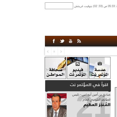
اقرأ في المؤتمر نت
21
صادق‮ ‬بن‮ ‬أمين‮ ‬أبوراس - رئيس‮
‬المؤتمر‮ ‬الشعبي‮ ‬العام
المُـنجَز العظيم