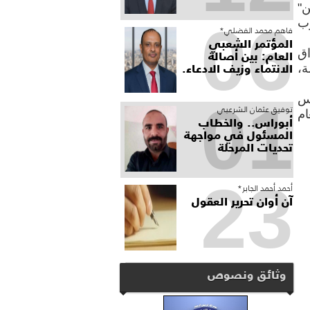
ن"
06
زب
فاهم محمد الفضلي*
المؤتمر الشعبي
العام: بين أصالة
اق
الانتماء وزيف الادعاء.
ة،
اس
01
توفيق عثمان الشرعبي
ام
أبوراس.. والخطاب
المسئول في مواجهة
تحديات المرحلة
23
أحمد أحمد الجابر*
آن أوان تحرير العقول
وثائق ونصوص