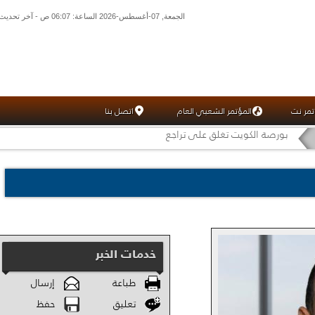
الجمعة, 07-أغسطس-2026 الساعة: 06:07 ص - آخر تحديث: 05:33 ص (33: 02) بتوقيت غرينتش
تمر نت
المؤتمر الشعبي العام
اتصل بنا
بورصة الكويت تغلق على تراجع
خدمات الخبر
طباعة
إرسال
تعليق
حفظ