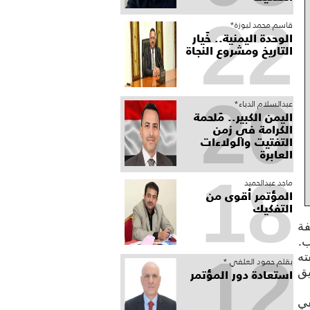
22
قاسم محمد لبوزة*
الوحدة اليمنية.. خَيار
التاريخ ومشروع النجاة
20
عبدالسلام الدباء*
​اليمن الكبير.. مَلحمة
الكرامة في زمن
التفتيت والولاءات
العابرة
18
ماجد عبدالحميد
المؤتمر أقوى من
التفكيك
فة
ب.
12
ته
بقلم حمود العلفي *
استعادة دور المؤتمر
يق
في