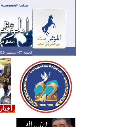
الجمعة, 07-أغسطس-2026 الساعة: 05:59 ص - آخر تحديث: 05:33 ص (33: 02) بتوقيت غرينتش
أخبار