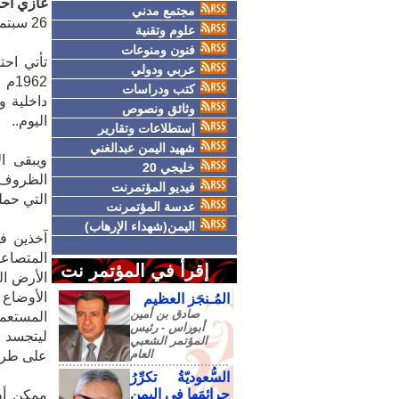
غازي‮ ‬أحمد‮ ‬علي‮ ‬محسن‬‬‬‬‬‬ - الامين العام للمؤتمر الشعبي العام
مجتمع مدني
‬26 سبتمبر‮ .. ‬ثورة‮ ‬وطنية‮ ‬تحررية‬‬‬‬‬‬‬‬
علوم وتقنية
فنون ومنوعات
عربي ودولي
962
كتب ودراسات
داخلية و
وثائق ونصوص
اليوم..
إستطلاعات وتقارير
شهيد اليمن عبدالغني
خليجي 20
فيديو المؤتمرنت
‬التي‮ ‬حملها‮ ‬من‮ ‬فجَّروها‮..‬‬‬‬‬‬‬‬‬‬‬‬‬‬‬‬‬‬‬‬‬‬‬‬‬‬‬‬‬‬‬‬‬‬‬‬‬‬‬‬‬‬‬‬‬‬‬‬‬‬‬‬‬‬
عدسة المؤتمرنت
اليمن(شهداء الإرهاب)
آخذين في
المتصاعد
إقرأ في المؤتمر نت
الأرض ال
الأوضاع
المُـنجَز العظيم
صادق‮ ‬بن‮ ‬أمين‮
‬أبوراس - رئيس‮
‬المؤتمر‮ ‬الشعبي‮
‬العام
على طريق
السُّعوديّةُ تكرِّرُ
جرائمَها في اليمنِ
ممكن أن