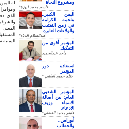
ومشروع النجاة
له اليمن
قاسم محمد لبوزة*
ومؤامرات
​اليمن الكبير..
الذي دفع
مَلحمة الكرامة
والشرقية
في زمن التفتيت
المعنى 
والولاءات العابرة
عبدالسلام الدباء*
‬اليمنية‮ ‬سبتمبر‮ ‬وأكتوبر‮ ‬علامة‮ ‬فارقة‮ ‬ومشرقة‮ ‬في‮ ‬تاريخنا‮ ‬الوطني‮.‬‬‬‬‬‬‬‬‬‬‬‬‬‬‬‬‬‬‬‬‬‬‬‬‬‬‬‬‬‬‬‬‬‬‬‬‬‬‬‬‬‬‬
المؤتمر أقوى من
التفكيك
ماجد عبدالحميد
استعادة دور
المؤتمر
بقلم حمود العلفي *
المؤتمر الشعبي
العام: بين أصالة
الانتماء وزيف
الادعاء.
فاهم محمد الفضلي*
أبوراس..
والخطاب