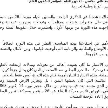
-
تأتي احتفالات شعبنا في الذكرى الواحدة والستين لقيام ثور
1م في ظل متغيرات وتبدلات ومؤامرات وتدخلات وحروب عدوانية وف
اجهت هذه الثورة من يومها الأول، واستمرت خلال عقودها الستة وح
 الاعتبار ما كان يشهده العالم من تحولات وتبدلات ارتبطت بالظه
 في حركات التحرر الوطني ضد الاستعمار الذي كان يحتل جزءاً كبيرا 
يمنية، وهذه الإشارة لتبيان أهمية قيام هذه الثورة، ليس فقط للخلاص 
 البائسة التي كان يعيشها اليمن ، بل وتحرير الأرض اليمنية وط
ليتجسد في الثورتين تلازم معركة الدفاع عن 26 سبتمبر بمعركة التحرر 
 إعادة الوحدة اليمنية..
 نجادل بعض من يقرأون التاريخ برؤية قاصرة أنها تحرك عسكري 