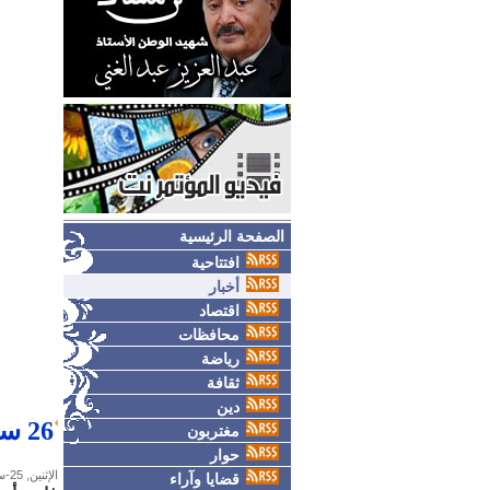
الصفحة الرئيسية
افتتاحية
أخبار
اقتصاد
محافظات
رياضة
ثقافة
دين
‬26 سبتمبر‮ .. ‬ثورة‮ ‬وطنية‮ ‬تحررية‬‬‬‬‬‬‬‬
مغتربون
حوار
الإثنين, 25-سبتمبر-2023
قضايا وآراء