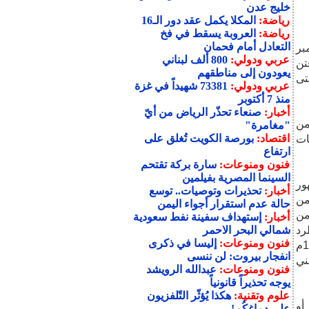
خليج عدن
رياضة:
المكلا يكمل عقد دور الـ16
رياضة:
العروبة يسقط في فخ
التعادل أمام فحمان
ة الـ26 من سبتمبر
عربي ودولي:
800 ألف لبناني
تن
يعودون إلى مناطقهم
تى
عربي ودولي:
73381 شهيداً في غزة
منذ 7 أكتوبر
أخبار:
صنعاء تحذّر الرياض من أيّ
"مغامرة"
اقتصاد:
بورصة الكويت تُغلق على
ارتفاع
فنون ومنوعات:
سارة بركة تقتحم
السينما المصرية بفيلمين
ور
أخبار:
تحذيرات وتوصيات.. توسع
من
حالة عدم استقرار أجواء اليمن
من
أخبار:
إستهداف سفينة نفط سعودية
رد
شمالي البحر الاحمر
فنون ومنوعات:
إليسا في ذكرى
المستعمر الذي تجسد بعد قيامها بعام من خلال تفجير ثورة 14 أكتوبر 1963م
انفجار بيروت: لن ننسى
الوطني
فنون ومنوعات:
عبدالله الرويشد
يوجه تحذيراً قانونياً
علوم وتقنية:
هكذا يُؤثّر التّلفزيون
أو
على دماغكُم!