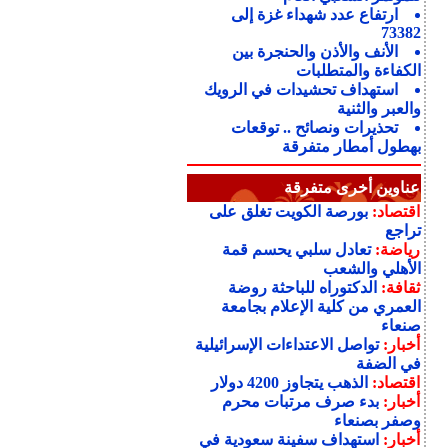
ارتفاع عدد شهداء غزة إلى
73382
الأنف والأذن والحنجرة بين
الكفاءة والمتطلبات
استهداف تحشيدات في الرويك
والعبر والثنية
تحذيرات ونصائح .. توقعات
بهطول أمطار متفرقة
عناوين أخرى متفرقة
اقتصاد:
بورصة الكويت تغلق على
تراجع
رياضة:
تعادل سلبي يحسم قمة
الأهلي والشعب
ثقافة:
الدكتوراه للباحثة روضة
العمري من كلية الإعلام بجامعة
صنعاء
أخبار:
تواصل الاعتداءات الإسرائيلية
في الضفة
اقتصاد:
الذهب يتجاوز 4200 دولار
أخبار:
بدء صرف مرتبات محرم
وصفر بصنعاء
أخبار:
استهداف سفينة سعودية في