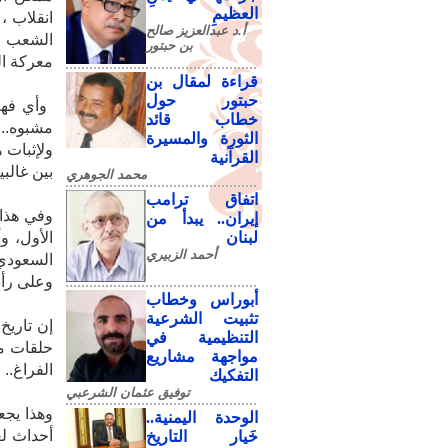
العظيمِ
انقلاب ،
أ.د عبدالعزيز صالح
الشعب ا
بن حبتور
معركة‮‬‬‬
قراءة لمقال بن
حبتور حول
خطاب قائد
‬مشبوه‮..‬‬‬‬‬‬‬‬‬‬‬‬‬‬‬‬‬‬‬‬‬‬‬‬‬‬‬‬‬‬‬‬‬
الثورة والمسيرة
القرآنية
‬بين‮ ‬غالبية‮ ‬اليمنيين‮ ‬الذين‮ ‬يعتبرونها‮ ‬الحدث‮ ‬التاريخي‮ ‬الأكبر‮ ‬في‮ ‬تاريخهم‮ ‬المعاصر‮..‬‬‬‬‬‬‬‬‬‬‬‬‬‬‬‬‬‬‬‬‬‬‬‬‬‬‬‬‬‬‬‬‬‬‬‬‬‬‬‬‬‬‬‬‬‬
محمد الجوهري
اتفاق ترامب
وفي هذا 
إيران.. يبدأ من
لبنان
الأول، و
أحمد الزبيري
السعودي 
وعلى رأس
أبوراس وخطاب
تثبيت الشرعية
التنظيمية في
مواجهة مشاريع
‬الفراغ‮..‬‬‬‬‬‬‬‬‬‬‬‬‬‬‬‬‬‬‬‬‬‬‬‬‬‬‬‬‬‬‬‬‬‬‬‬‬‬‬‬‬‬‬‬‬‬‬‬‬‬‬‬‬‬‬‬‬‬
التفكيك
توفيق عثمان الشرعبي
وهذا يجع
الوحدة اليمنية..
أحداث لع
خَيار التاريخ