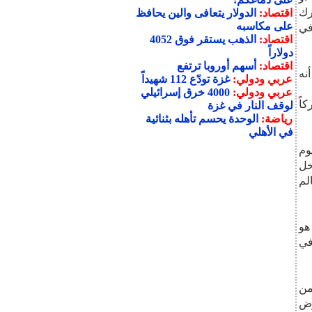
رك
اقتصاد:
الدولار يتعافى والين يحافظ
على مكاسبه
في
اقتصاد:
الذهب يستقر فوق 4052
دولاراً
اقتصاد:
أسهم أوروبا ترتفع
عربي ودولي:
غزة تودّع 112 شهيداً
عربي ودولي:
4000 خرق إسرائيلي
لوقف النار في غزة
رياضة:
الوحدة يحسم تأهله بثنائية
في الأهلي
وم
خل
لم
من
رض