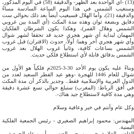
(13) -أي الواحدة بعد الظهر- والدقيقة (58) في اليوم المذكور،
وستغيب الشمس في هذا اليوم الساعة السادسة مساءً
والدقيقة (21)، وأما الهلال فسيغيب أيضاً بعد ذلك بحوالي ست
دقايق وبضعة ثوان وهذه مدة المكث (أي المدة بين غروبي
الشمس وهلال القمر)، وهكذا يكون الشرطان الفلكيان
المهمان لبداية أي شهر هجري جديد قد تحققا لشهر شوال
وأي شهر هجري آخر وهما: أولاً، حدوث (الاقتران) قبل غروب
الشمس بساعات كافية، وثانياً غروب الهلال بعد غروب
الشمس بدقائق قابلة لأي استطلاع فلكي حديث.
وبناءً عليه يكون يوم الأحد 30-3-2025م فلكياً هو الأول من
شوال للعام 1446 للهجرة -وهو عيد الفطر السعيد لعدد من
الدول العربية والإسلامية فقط.. وجدير بالذكر أن مدة المكث
في أفق الرباط: (المغرب) ستبلغ حوالي تسع عشرة دقيقة
وهي مدة كافية لاستطلاع جيد هناك-.
وكل عام وأنتم في خير وعافية وسلام
المهندس: محمود إبراهيم الصغيري - رئيس الجمعية الفلكية
اليمنية.
القاضي العلامة يحيى بن يحيى العنسي - أمين عام الجمعية.