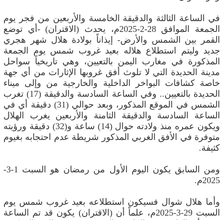
في الساعة الثالثة والدقيقة الخامسة والأربعين من فجر يوم
الجمعة الموافق 28-2-2025م، يحدث (الاقتران) -أي توضع
القمر بين الشمس والأرض- إيذاناً بولادة هلال شهر هجري
جديد وليتم استطلاع هلاله بعيد غروب شمس يوم الجمعة
المذكورة في مغارب اليمن بالتعيين، وهي تاريخياً سواحل
مدينة الحديدة التي لا تلوث أفق غروبها الإثارات من أي جهة
خاصة كشافات البواخر الداخلية والخارجية من وإلى ميناء
الحديدة بالتعيين.. وفي الساعة السادسة والدقيقة (17) تغرب
الشمس في الموقع المذكور، وبعد حوالي (31) دقيقة أي في
الساعة السادسة والدقيقة الثامنة والأربعين يغرب الهلال
ويكون عمره منذ ولادته حوال (14) ساعة و(32) دقيقة ورؤيته
متوفرة في الأفق الغربي المذكور شريطة عدم احتجابه بغيوم
كثيفة.
ومن السابق يكون اليوم الأول من رمضان هو السبت 1-3-
2025م.
وأما هلال شوال فسيكون استطلاعه بعيد غروب شمس يوم
السبت 29-3-2025م، علماً أن (الاقتران) يكون قد تم الساعة