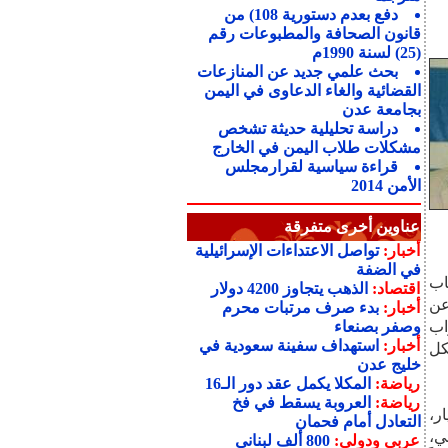
دفع بعدم دستورية 108) من
قانون الصحافة والمطبوعات رقم
(25) لسنة 1990م
بحث علمي جديد عن المنازعات
القضائية والغاء الدعاوى في اليمن
بجامعة عدن
دراسة تحليلية حديثة تشخص
مشكلات طلاب اليمن في الخارج
قراءة سياسية لقرارمجلس
الأمن 2014
عناوين أخرى متفرقة
أخبار:
تواصل الاعتداءات الإسرائيلية
في الضفة
اب
اقتصاد:
الذهب يتجاوز 4200 دولار
عن
أخبار:
بدء صرف مرتبات محرم
اب
وصفر بصنعاء
أخبار:
استهداف سفينة سعودية في
بكل
خليج عدن
رياضة:
المكلا يكمل عقد دور الـ16
رياضة:
العروبة يسقط في فخ
ر،
التعادل أمام فحمان
ي،
عربي ودولي:
800 ألف لبناني