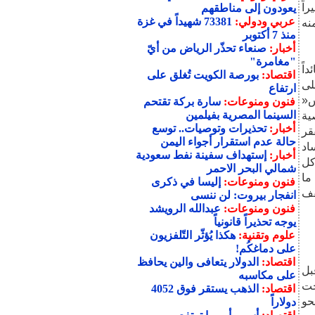
اً
يعودون إلى مناطقهم
عربي ودولي:
73381 شهيداً في غزة
منه
منذ 7 أكتوبر
أخبار:
صنعاء تحذّر الرياض من أيّ
"مغامرة"
اً
اقتصاد:
بورصة الكويت تُغلق على
لى
ارتفاع
س«
فنون ومنوعات:
سارة بركة تقتحم
السينما المصرية بفيلمين
ية
أخبار:
تحذيرات وتوصيات.. توسع
قر
حالة عدم استقرار أجواء اليمن
اد
أخبار:
إستهداف سفينة نفط سعودية
كل
شمالي البحر الاحمر
 ما
فنون ومنوعات:
إليسا في ذكرى
تقف
انفجار بيروت: لن ننسى
فنون ومنوعات:
عبدالله الرويشد
يوجه تحذيراً قانونياً
علوم وتقنية:
هكذا يُؤثّر التّلفزيون
على دماغكُم!
اقتصاد:
الدولار يتعافى والين يحافظ
بل
على مكاسبه
حت
اقتصاد:
الذهب يستقر فوق 4052
حو
دولاراً