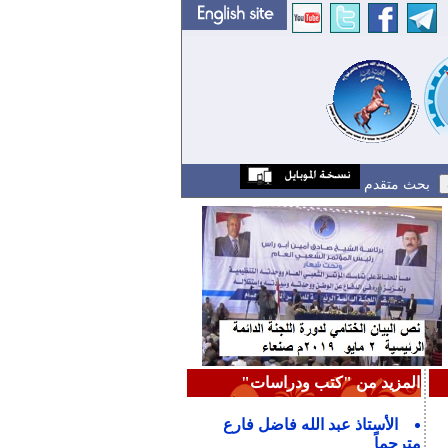
بحث متقدم
المزيد من "كتب ودراسات"
الأستاذ عبد الله فاضل فارع
مترجماً