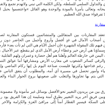
عن الرأي والتداول السلمي للسلطة، ولكن الكلمة‮ ‬التي تبني ولاتهدم تجمع ولات
‬فالله‮ ‬سبحانه‮ ‬وتعالى‮ ‬يأمرنا‮ ‬بالمودة‮ ‬والوحدة‮ وهو القائل »واعتصموا بحبل ا
‬جميعاً ولا تفرقوا« صدق الله العظيم.
لمقارنة
عقد المقارنات بين المتفائلين والمتشائمين فستكون المقارنة لصا
لين أصحاب الآمال في غدٍ أفضل وأروع وأجمل من الحاضر دون ر
يهم تلك المقولة الشهيرة »إن أجمل الأيام هي التي لم تأت بعد« فأرض
وسماؤنا هي أرض خير وعطاء أرض الأمل الذي لم ينقطع عبر الأجيال م
ليمن في خارطة العالم وأهلنا هم أهل حضارة وعمران ولهم القابلية 
والرقي كسائر الشعوب في مغارب الأرض ومشارقها أما عوائق التنم
 رغم فداحتها وكثرتها فليست صناعة اليوم بل إنها ركام الماضي وإر
وهي أشياء وأمور‮ ‬تحصل‮ ‬في‮ ‬مسيرة‮ ‬أي‮ ‬أمة،‮ ‬والمطلوب أن يتفق الناس 
‬الطريقة‮ ‬التي‮ ‬يتم‮ ‬بها‮ ‬تجاوزها‮ ‬والتغلب‮ ‬على‮ صعوبتها بروح الحوار البناء وال
ق بين من يريدون التغيير نحو الأفضل بوسائل غير مأمونة ولا مضمونة 
بين فريقٍ آخر يريد التغيير بطرقٍ آمنة وسليمة إن هذا الفريق يود رؤ
لى السكة فيسير القطار أمناً إلى مرافئ العزة والكرامة والآخر ي