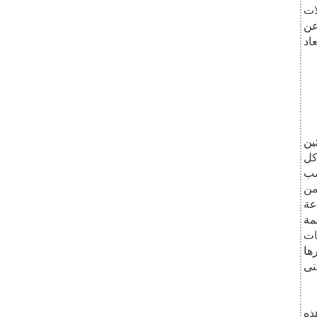
ات
 عن
عاد
ين
كل
صب
من
عة
مة
ات
ذه