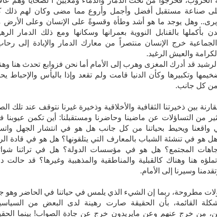
 الحروب، فخرجوا من تحت الدمار والدماء وملايين ا لضحايا وهم عاق
لى صناعة مستقبل أفضل وأجمل وأروع مما مضى وكان لهم ذلك ك
رى.. وهل يوجد ما هو أشد وطأة وقسوةً على الإنسان وعلى الأرض 
ن بأكملها بالقنابل النووية بعمرانها وسكانها ومع ذلك الدمار الره
 الجماعية خرج الإنسان منتصراً من معارك الدمار والإبادة إلى رحاب
رية والكرامة والعيش الرغيد.
فالعقل‮ ‬الرشيد‮ ‬قد‮ ‬أدرك‮ ‬المغزى‮ ‬وهرب‮ ‬إلى‮ ‬الأمام‮ ‬أما نحن فزوابع تحدث هنا وه
‬يجري‮ ‬تضخيمها‮ ‬وتكبيرها‮ ‬وكأن‮ ‬الدنيا‮ ‬قامت‮ ‬ولم‮ تقعد وإذا باليأس والإحباط ي
لجميع من كل جانب.
قارنة بين ذخيرتنا الثقافية والأخلاقية وذخيرة غيرنا نتوقف عند تلك الص
ر من التساؤلات عن ماضينا وحاضرنا ومستقبلنا: أين تكمن عيوبنا في
 واقعنا ويحيط بحياتنا من كل جانب هل هو في انتشار الجهل واتس
ل هو في تنشئة الشباب بالمعارف التي يتلقونها؟ هل هو في قادة الر
جاهات المجتمع؟ هل هو في مؤسسات الدولة؟ هل في تراثنا شوا
لؤه هنا وهناك كالقبلية والمناطقية والمذهبية وغيرها؟ قد حالت د
قدمنا وسيرنا إلى الأمام.
ؤلات مطروحة، ربما إن الشيء الذي يلمس في حياتنا في الحاضر وهو ج
كلة القائمة، بأن الحقيقة صارت رهينة لدى البعض من السياسي
ن، من خرج عنهم وعن مايريدون خرج عن جادة الصواب! بينما الحقي