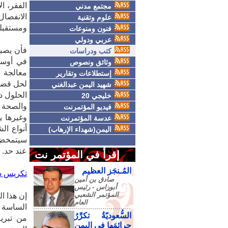
الفقر، ا
مجتمع مدني
‮‬‮‬‮‬‮‬‮
علوم وتقنية
‬ومستقبل‮‬
فنون ومنوعات
عربي ودولي
فأن يصبح
كتب ودراسات
في أوسا
وثائق ونصوص
معالجة ا
إستطلاعات وتقارير
لحل قضاي
شهيد اليمن عبدالغني
الحلول د
خليجي 20
والصحة و
فيديو المؤتمرنت
وغيرها ي
عدسة المؤتمرنت
‮‬‮‬‮‬‮‬‮
اليمن(شهداء الإرهاب)
‬‮‬‮‬‮‬‮‬‮
‬عند‮ ‬حد‮.‬
إقرأ في المؤتمر نت
المُـنجَز العظيم
تكريس‮ ‬
صادق‮ ‬بن‮ ‬أمين‮
‬أبوراس - رئيس‮
‬المؤتمر‮ ‬الشعبي‮
إن هذا ا
‬العام
الساسة و
السُّعوديّةُ تكرِّرُ
من تبري
جرائمَها في اليمنِ