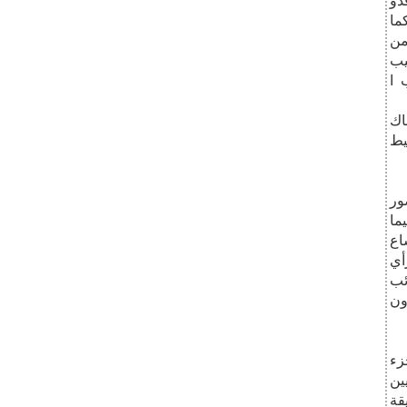
دو
ما
من
يب
 ا
ناك
حيط
ور
ما
اع
أي
ئب
ون
زء
ين
قة