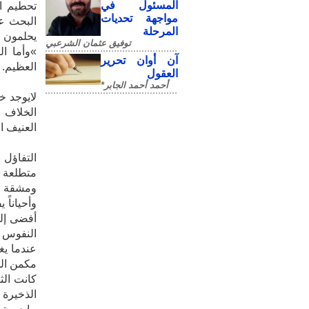
المسئول في
تحطيم ال
مواجهة تحديات
البحث عن
المرحلة
يحلمون ب
توفيق عثمان الشرعبي
»وأما ا
آن أوان تحرير
العظيم‮.‬
العقول
أحمد أحمد الجابر*
‬‮‬‮‬‮‬‮‬‮
‬‮‬‮‬‮‬‮‬‮
‬‮‬‮‬‮‬‮‬‮‬
التفاؤل 
متطلعة م
ومشقة ال
وأحياناً
أفضى إليه
النفوس ك
عندما يغ
‬‮‬‮‬‮‬‮‬‮‬
كانت الث
الذخيرة 