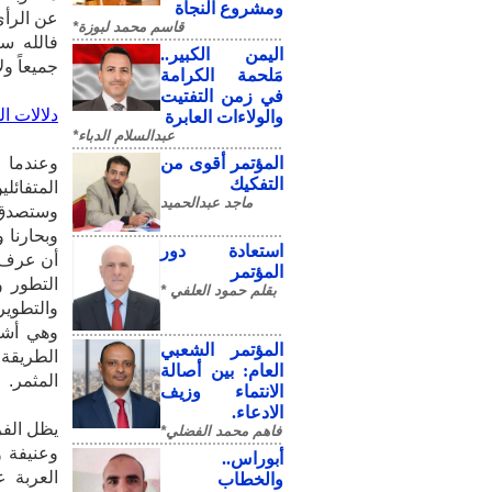
ومشروع النجاة
‮‬‮‬‮‬‮‬‮
قاسم محمد لبوزة*
‬‮‬‮‬‮‬‮‬‮
​اليمن الكبير..
‮‬‮‬‮‬‮‬‮‬‮‬
مَلحمة الكرامة
في زمن التفتيت
دلالات‮ ‬ا
والولاءات العابرة
عبدالسلام الدباء*
المؤتمر أقوى من
وعندما ت
التفكيك
المتفائ
ماجد عبدالحميد
وستصدق ف
وبحارنا 
استعادة دور
أن عرف ا
المؤتمر
التطور 
بقلم حمود العلفي *
والتطوير
‮‬‮‬‮‬‮‬‮
المؤتمر الشعبي
‬‮‬‮‬‮‬‮‬‮
العام: بين أصالة
‬المثمر‮.‬
الانتماء وزيف
الادعاء.
يظل الفر
فاهم محمد الفضلي*
وعنيفة و
أبوراس..
العربة ع
والخطاب