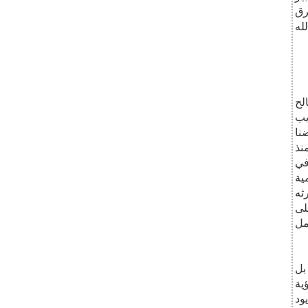
فرق
لله
لح
يب
نا
نذ
في
ية
ثه
على
عمل
بل
ية
ود