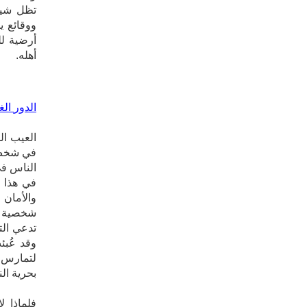
‬‮‬‮‬‮‬‮
‮‬‮‬‮‬‮‬‮‬‮
‮‬‮‬‮‬‮‬‮‬‮
‬أهله‮.‬
الدور‮ ‬الغائب
العيب ال
في شخصٍ 
الناس في
في هذا ا
والأمان 
شخصية إم
تدعي الت
‬بحرية‮ ‬الناس‮ ‬الآخرين‮.‬
فلماذا ل