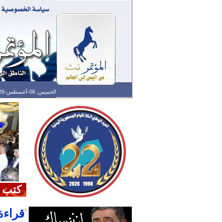
الخميس, 06-أغسطس-2026 الساعة: 02:00 م - آخر تحديث: 01:27 ص (27: 10) بتوقيت غرينتش
كتب 
قراءة