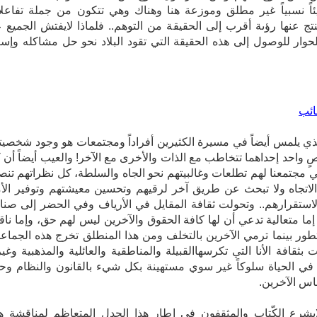
تظل شيئاً نسبياً غير مطلق وموزعة هنا وهناك وهي‮ تتكون من جملة تفاعل
‬ووقائع‮ ‬ينتج‮ ‬عنها‮ ‬رؤىة‮ ‬أقرب‮ ‬إلى‮ ‬الحقيقة‮ ‬من التوهم.. فلماذا لايفتش الجميع
‬أرضية‮ ‬للحوار‮ ‬للوصول‮ ‬إلى‮ ‬هذه‮ ‬الحقيقة‮ ‬التي‮ ‬تقود البلاد نحو حل مشاكله وإس
ذي يلمس أيضاً في مسيرة الكثيرين أفراداً ومجتمعات هو وجود شخصيت
واحد إحداهما تتخاطب مع الذات والأخرى مع الآخر! والعيب أيضاً أن 
 مجتمعنا لهم تطلعات وغالبيتهم نحو الجاه والسلطة، كل نظراتهم تن
لاتجاه ولا تبحث عن طريق آخر لرقيهم وتحسين معيشتهم وتوفير الأ
لاستقرارهم.. وتحولت ثقافة المقايل في الأرياف وفي الحضر إلى صنا
ا متعالية تدعي أن لها كافة الحقوق والآخرين ليس لهم حق، وإما ناق
طور بينما ترمي الآخرين بالتخلف ومن هذا المنطلق تخرج هذه الجماع
ايشرع الكّتاب والمثقفون في إطار هذا الجدل المتعاظم لمناقشة ه