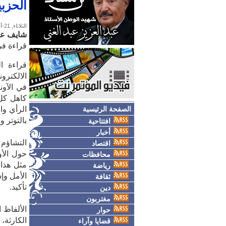
الحزبي
الثلاثاء, 21-أبريل-2009
شايف عل
قراءة في
قراءة ال
الالكتر
في الآون
كاهل كل 
الصفحة الرئيسية
الرأي‮‬‮
‬‮‬‮‬‮‬‮‬‮‬
افتتاحية
أخبار
التشاؤم 
اقتصاد
حول الأو
محافظات
مثل هذا 
رياضة
‬‮‬‮‬‮‬‮‬‮
ثقافة
‬تأكيد‮.‬
دين
مغتربون
الألفاظ 
حوار
الكارثة،
قضايا وآراء