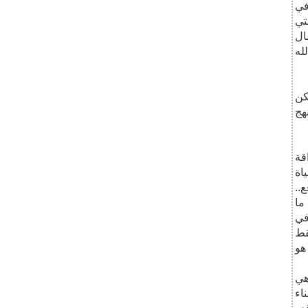
في
تي
ال
له
لكن
نهج
قة
اة
..
ما
في
قط
هو
هي
اء