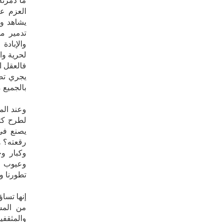
ما دمرته
العزم ع
يشاهد وي
تدمير مد
والإبادة
لح‮‬‮‬‮‬‮‬
‮‬‮‬‮‬‮‬‮‬‮
‬‮‬‮‬‮‬‮‬‮
‬با‮‬‮‬‮‬‮‬
وعند الم
لطرح كثي
يصنع في
رقعته؟ ه
وكبار و
وعيوب تم
تطورنا وت
إنها تسا
من المش
والمثقفي