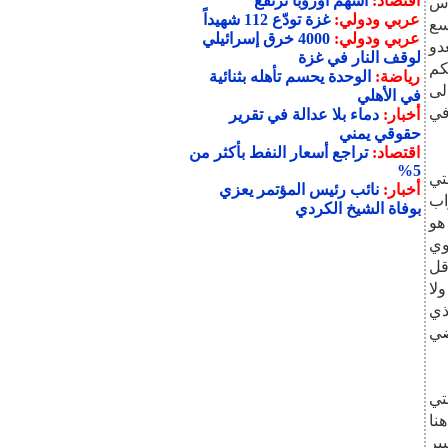
اقتصاد:
أسهم أوروبا ترتفع
وس
عربي ودولي:
غزة تودّع 112 شهيداً
سع
عربي ودولي:
4000 خرق إسرائيلي
دو
لوقف النار في غزة
كم
رياضة:
الوحدة يحسم تأهله بثنائية
لى
في الأهلي
في
أخبار:
دماء بلا عدالة في تقرير
حقوقي يمني
اقتصاد:
تراجع أسعار النفط بأكثر من
5%
تي
أخبار:
نائب رئيس المؤتمر يعزي
اب
بوفاة الشيخ الكردي
هو
وي
قل
لا
ذي
فضي
تي
نا
ير