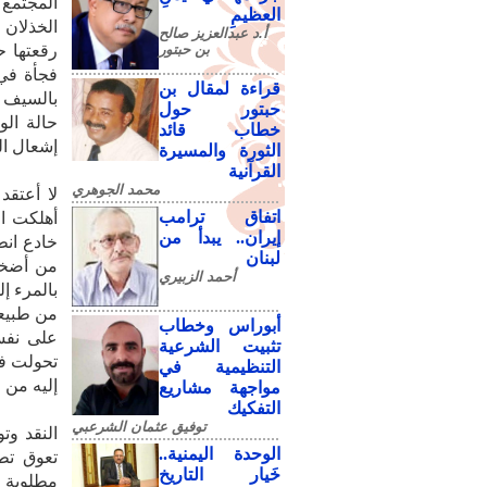
المجتمع
العظيمِ
الخذلان 
أ.د عبدالعزيز صالح
بن حبتور
رقعتها ح
فجأة في 
قراءة لمقال بن
بالسيف ل
حبتور حول
حالة الو
خطاب قائد
إشعال الح
الثورة والمسيرة
القرآنية
محمد الجوهري
لا أعتقد
اتفاق ترامب
أهلكت ا
إيران.. يبدأ من
خادع انط
لبنان
من أضخم 
أحمد الزبيري
بالمرء إ
من طبيعت
أبوراس وخطاب
على نفس
تثبيت الشرعية
‮‬‮‬‮‬‮‬‮‬‮
التنظيمية في
‬‮‬‮‬‮‬‮‬‮‬
مواجهة مشاريع
التفكيك
توفيق عثمان الشرعبي
النقد وت
الوحدة اليمنية..
تعوق تطو
خَيار التاريخ
مطلوبة ب