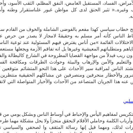
لأمراض، الفساد، المستقبل الغامض، النفق المظلم، الثقب الأسود، وأخير
الانفصال، وغيره..« تثير الحنق‮ ‬لدى‮ ‬كل‮ ‬مواطن‮ ‬غيور علىاستقرار وطنه وأ
ه.
 خطاب سياسي كهذا مفعم بالفوضى الشاملة والخوف من القادم سائد
ط الناس كأنه أمر مسلم به وحقيقةً لامجاز لا يصدر من حرص ع
لاختلالات القائمة »من أناس يفترض فيهم المسئولية عند توعية النا
اهم ومتطلباتهم المعيشية وغيرها بل انه تفاقم الأزمة ويجعلها مستعص
ون ريب فبدلاً من مواجهة القضايا المطروحة في الشارع كالبطالة والف
التعليم والأمن والإرهاب والبيئة وحوادث الطرقات ومكافحة الفس
شتد الناس لمراقبة سير الأحداث على هذا النحو المتشائم متوقعين 
أنواع الشرور‮ ‬والأخطار‮ ‬منحرفين‮ ‬ومنصرفين‮ ‬عن مشاكلهم الحقيقية منتظرين
‬سيتمخض‮ ‬عنه‮ ‬هذا‮ ‬الجريان‮ ‬المتصاعد‮ ‬من‮ الأحداث والأخبار المتواصلة التي لا
سلبي
لتكريس لمفاهيم اليأس والإحباط في أوساط الناس وبشكل يومي من ق
أرباب الكلمة وحاملي الأقلام لايحقق منجزاً ولا يحل مشكلة مهما طر
رات لذلك، ومهما قيل إنها رسالة المثقف وا لصحفي والسياسي ن