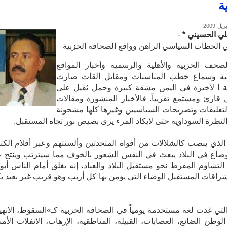
ة
ي الحسيني *
-
 الخطاب السياسي الراهن وواقع الصحافة الحزبية
صحف الحزبية والأهلية والرسمية وأخبار المواقع
ونية وسماع خطب المناسبات ومقايل القات صارت
ة ا لأخيرة في اليمن مشقة كبيرة وحمل ثقيل على
قارئ ومستمع تقريباً. فالأخبار المنشورة ومقالات
 والتعليقات وتصريحات السياسيين وغيرها كلها مشحونة
‬بالتوتر‮ ‬والنظرة‮ ‬السوداوية‮ ‬حتى‮ ‬لايكاد‮ ‬المرء‮ يرى بصيص نور تجاه المستقبل.
الذي ينصب كالشلالات من أفواه المتحدثين وألسنتهم وعبر أقلام الكت
ضاع في البلاد يبعث في النفس الشعور بالخوف مما سيترتب وينتج 
التشاؤم المفرط نحو مستقبل البلاد والعباد، إنه يغلق أمام الناس أبو
الأمل وإشراقات المستقبل الوضاء التي يؤمن‮ ‬بها‮ ‬كل‮ ‬أريب‮ وهو قريب غير بعيد 
التي غدت لغة مستخدمة يومياً في الصحافة الحزبية كـ»السقوط، الانهيا
 الوطن الضائع، العصابات، القبيلة، المناطقية، الإرهاب، الانفلات الأمن