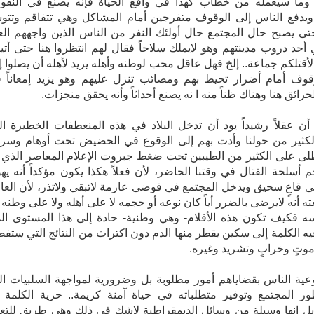
 وما سيعمله من خطاب كهذا في واقع الحياة فإنه يصنع في النف
ويدفع الناس إلى الوقوف متفرجين أمام المشاكل وهي تتفاقم وتتو
تى يصبح حال المجتمع حال أولئك النفر من الناس الذين واجههم الع
أحد دروب مدينتهم وهو لايملك سلاحاً فقال لهم انتظروا هنا حتى أتي
أقتلكم جماعة.. إلخ فهل عاقل محب لوطنه وأهله يريد لأهله أن يصلوا إ
قوف أمام أضرار تحيط بهم ومصائب تنزل عليهم وهو يزيد إمعاناً 
رائق هنا وهناك ظناً منه ا نه يصنع أحداثاً وأنه يحقق منجزات.
 أن عقلاً رشيداً يود أن تدخل البلاد في هذه المنعطفات الخطيرة ال
لكثير من حولنا وأدت بهم إلى الوقوع في الحضيض تحت أوهام وسر
لى على الكثير من الطيبين تحت ضغط جبروت الإعلام المعاصر الذي 
أسلحة القتال في وقتنا الحاضر، لأن فعلاً هكذا يكون مؤكداً أنه يه
لى قاعٍ سحيق ويدخل المجتمع في فوضى عارمة لاتبقي ولاتذر، لأن العا
ه أنه لايرضى بالضرر أياً كان نوعه أو حجمه لا على أهله ولا على وطنه و
ه فكيف تكون هذه الأقلام- وهي وطنية- حادة إلى هذا المستوى ال
تحولت‮ ‬فيه‮ ‬الكلمة‮ ‬إلى‮ ‬سكين‮ ‬يقطر‮ ‬منها‮ ‬الدم‮ ‬دون اكتراث من النتائج التي ست
‬إليه‮ من موتٍ وخرابٍ وتشريد وغيره.
وعية الناس بقضاياهم أمور مطلوبة بل وضرورية لمواجهة السلبيات ال
ر المجتمع وتوفير متطلباته في حياة آمنة كريمة.. حرية الكلمة ه
ل إنها وسيلة من وسائل الديمقراطية لاشك في ذلك وهي طريق للتعب