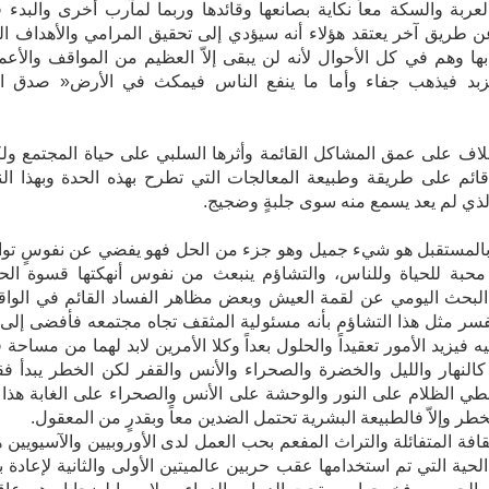
عربة والسكة معاً نكاية بصانعها وقائدها وربما لمآرب أخرى والبدء 
 طريق آخر يعتقد هؤلاء أنه سيؤدي إلى تحقيق المرامي والأهداف ال
ها وهم في كل الأحوال لأنه لن يبقى إلاّ العظيم من المواقف والأعم
لزبد فيذهب جفاء وأما ما ينفع الناس فيمكث في الأرض« صدق ال
لايوجد‮ ‬خلاف‮ ‬على‮ ‬عمق‮ ‬المشاكل‮ ‬القائمة‮ ‬وأثرها‮ السلبي على حياة المجتمع و
‬الخلاف‮ ‬قائم‮ ‬على‮ ‬طريقة‮ ‬وطبيعة‮ ‬المعالجات‮ ‬التي‮ تطرح بهذه الحدة وبهذا ال
‬العنيف‮ ‬الذي‮ ‬لم‮ ‬يعد‮ يسمع منه سوى جلبةٍ وضجيج.
بالمستقبل هو شيء جميل وهو جزء من الحل فهو يفضي عن نفوسٍ توا
حبة للحياة وللناس، والتشاؤم ينبعث من نفوس أنهكتها قسوة الحي
بحث اليومي عن لقمة العيش وبعض مظاهر الفساد القائم في الواقع
 يفسر مثل هذا التشاؤم بأنه مسئولية المثقف تجاه مجتمعه فأفضى إلى 
 فيزيد الأمور تعقيداً والحلول بعداً وكلا الأمرين لابد لهما من مساحة 
النهار والليل والخضرة والصحراء والأنس والقفر لكن الخطر يبدأ ف
طي الظلام على النور والوحشة على الأنس والصحراء على الغابة هذا 
مكمن‮ ‬الخطر‮ ‬وإلاّ‮ ‬فالطبيعة‮ ‬البشرية‮ ‬تحتمل‮ الضدين معاً وبقدرٍ من المعقول.
قافة المتفائلة والتراث المفعم بحب العمل لدى الأوروبيين والآسيويين 
الحية التي تم استخدامها عقب حربين عالميتين الأولى والثانية لإعادة بن