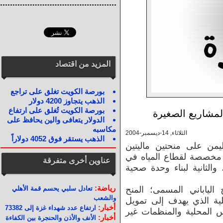
المزيد من اقتصاد
بورصة الكويت تغلق على تراجع
الذهب يتجاوز 4200 دولار
بورصة الكويت تُغلق على ارتفاع
لمشاريع الصغيرة
الدولار يتعافى والين يحافظ على
مكاسبه
الثلاثاء, 14-ديسمبر-2004
الذهب يستقر فوق 4052 دولاراً
من على منحتين ماليتين
ى مخصصة لقطاع المياه في
عناوين أخرى متفرقة
الثانية لبناء وحدة صحية
رياضة:
الياباني المسمى؛ المنح
تعادل سلبي يحسم قمة الأهلي
والشعب
لية الذي يهدف إلى تمويل
أخبار:
ارتفاع عدد شهداء غزة إلى 73382
 المحلية والمنظمات غير
أخبار:
الأنف والأذن والحنجرة بين الكفاءة