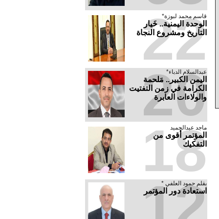
22
قاسم محمد لبوزة*
الوحدة اليمنية.. خَيار
التاريخ ومشروع النجاة
20
عبدالسلام الدباء*
​اليمن الكبير.. مَلحمة
الكرامة في زمن التفتيت
والولاءات العابرة
18
ماجد عبدالحميد
المؤتمر أقوى من
التفكيك
12
بقلم حمود العلفي *
استعادة دور المؤتمر