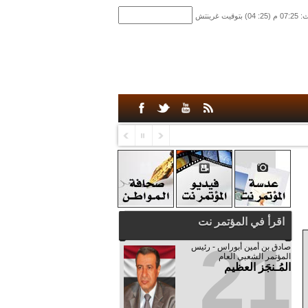
اقرأ في المؤتمر نت
21
صادق‮ ‬بن‮ ‬أمين‮ ‬أبوراس - رئيس‮
‬المؤتمر‮ ‬الشعبي‮ ‬العام
المُـنجَز العظيم