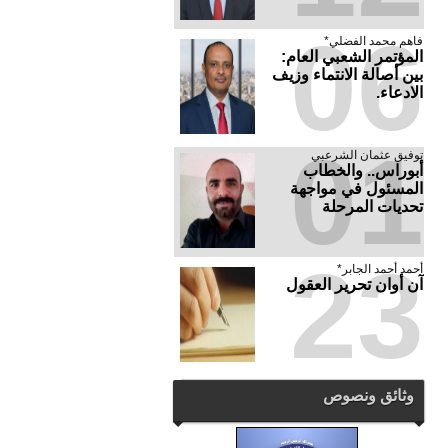
06
فاهم محمد الفضلي*
المؤتمر الشعبي العام:
بين أصالة الانتماء وزيف
الادعاء.
01
توفيق عثمان الشرعبي
أبوراس.. والخطاب
المسئول في مواجهة
تحديات المرحلة
23
أحمد أحمد الجابر*
آن أوان تحرير العقول
وثائق ونصوص