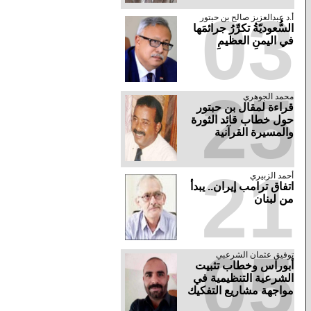
03
أ.د عبدالعزيز صالح بن حبتور
السُّعوديّةُ تكرِّرُ جرائمَها
في اليمنِ العظيمِ
25
محمد الجوهري
قراءة لمقال بن حبتور
حول خطاب قائد الثورة
والمسيرة القرآنية
21
أحمد الزبيري
اتفاق ترامب إيران.. يبدأ
من لبنان
05
توفيق عثمان الشرعبي
أبوراس وخطاب تثبيت
الشرعية التنظيمية في
مواجهة مشاريع التفكيك