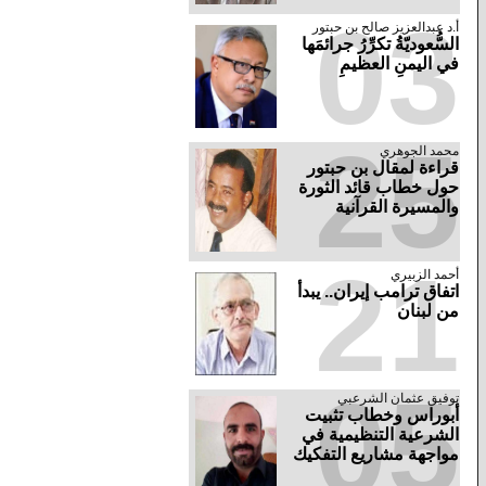
03
أ.د عبدالعزيز صالح بن حبتور
السُّعوديّةُ تكرِّرُ جرائمَها
في اليمنِ العظيمِ
25
محمد الجوهري
قراءة لمقال بن حبتور
حول خطاب قائد الثورة
والمسيرة القرآنية
21
أحمد الزبيري
اتفاق ترامب إيران.. يبدأ
من لبنان
05
توفيق عثمان الشرعبي
أبوراس وخطاب تثبيت
الشرعية التنظيمية في
مواجهة مشاريع التفكيك