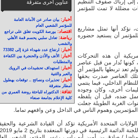
 إلى إرباك صفوف التنظيم
عناوين أخرى متفرقة
 مضللة لا تمت للمؤتمر
أخبار:
بيان صادر عن الأمانة العامة
للمؤتمر الشعبي العام
ت، نؤكد أنها تمثل مشاريع
اقتصاد:
بورصة الكويت تغلق على تراجع
للمؤتمر أن يستعيد حضوره
رياضة:
تعادل سلبي يحسم قمة الأهلي
والشعب
أخبار:
ارتفاع عدد شهداء غزة إلى 73382
أمريكية أن هذه التحركات
أخبار:
الأنف والأذن والحنجرة بين الكفاءة
ونها تُدار من قبل عناصر
والمتطلبات
أخبار:
استهداف تحشيدات في الرويك
م تعد تربطها بالمؤتمر أي
والعبر والثنية
تلك العناصر صدرت بحقها
أخبار:
تحذيرات ونصائح .. توقعات بهطول
لنظام الداخلي، فيما ينتمي
أمطار متفرقة
ظيمات أخرى، وكان وجوده
ثقافة:
الدكتوراه للباحثة روضة العمري من
لعمل ضده، قبل أن يلفظه
كلية الإعلام بجامعة صنعاء
نوات الغربة الطويلة جعلت
المؤتمريين وهموم الناس في الداخل وعن واقعهم تماما.
لايات المتحدة الأمريكية تؤكد أن القيادة الشرعية والحقيق
لمناضل/ صادق بن أمين أبو راس، رئيس المؤتمر الشعبي العا