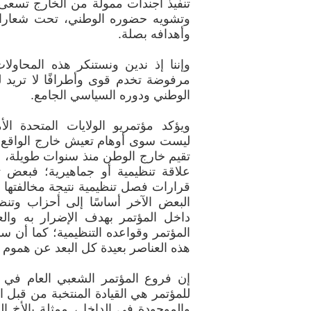
تنفيذ أجندات ممولة من الخارج تسعى
وتشويه حضوره الوطني، تحت شعارات
وأهدافه بصلة.
وإننا إذ ندين ونستنكر هذه المحاولا
مرفوضة تخدم قوى وأطرافًا لا تريد 
الوطني ودوره السياسي الجامع.
ويؤكد مؤتمريو الولايات المتحدة ال
ليست سوى أوهام تعيش خارج الواقع، ك
تقيم خارج الوطن منذ سنوات طويلة، ول
علاقة تنظيمية أو جماهيرية؛ فبعض 
قرارات فصل تنظيمية نتيجة مخالفتها ل
البعض الآخر أساسًا إلى أحزاب وتن
داخل المؤتمر بهدف الإضرار به وا
المؤتمر وقواعده التنظيمية؛ كما أن س
هذه العناصر بعيدة كل البعد عن هموم 
إن فروع المؤتمر الشعبي العام في الو
والموجودة في الداخل، ممثلة بالأخ ا