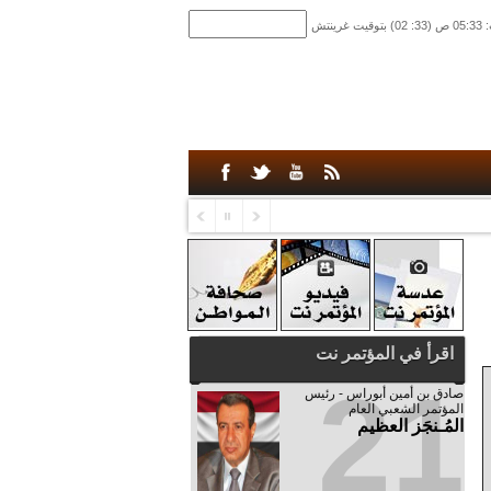
اقرأ في المؤتمر نت
21
صادق‮ ‬بن‮ ‬أمين‮ ‬أبوراس - رئيس‮
‬المؤتمر‮ ‬الشعبي‮ ‬العام
المُـنجَز العظيم