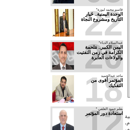
22
قاسم محمد لبوزة*
الوحدة اليمنية.. خَيار
التاريخ ومشروع النجاة
20
عبدالسلام الدباء*
​اليمن الكبير.. مَلحمة
الكرامة في زمن التفتيت
والولاءات العابرة
18
ماجد عبدالحميد
المؤتمر أقوى من
التفكيك
12
بقلم حمود العلفي *
استعادة دور المؤتمر
ية
للمؤتمر هي القيادة المنتخبة من قبل اللجنة الدائمة الرئيسية في دورتها المنعقدة بتاريخ 2 مايو 2019م،
م،