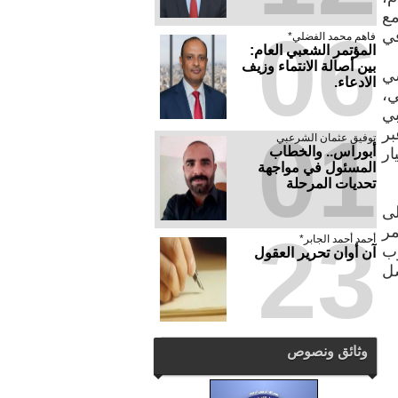
مع
06
في
فاهم محمد الفضلي*
المؤتمر الشعبي العام:
بين أصالة الانتماء وزيف
سي
الادعاء.
ي،
ي
01
بر
توفيق عثمان الشرعبي
أبوراس.. والخطاب
ار
المسئول في مواجهة
تحديات المرحلة
لى
23
مر
أحمد أحمد الجابر*
زب
آن أوان تحرير العقول
شل
وثائق ونصوص