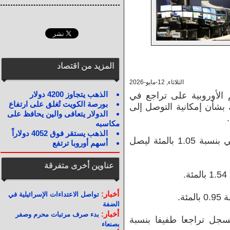
المزيد من اقتصاد
الثلاثاء, 12-مايو-2026
الذهب يتجاوز 4200 دولار
الأوروبية على تراجع في
بورصة الكويت تُغلق على ارتفاع
ك بشأن إمكانية التوصل إلى
الدولار يتعافى والين يحافظ على
مكاسبه
الذهب يستقر فوق 4052 دولاراً
وانخفض مؤشر ستوكس 600 الأوروبي بنسبة 1.05 بالمئة ليصل
أسهم أوروبا ترتفع
عناوين أخرى متفرقة
.
أخبار:
تواصل الاعتداءات الإسرائيلية في
الضفة
أخبار:
بدء صرف مرتبات محرم وصفر
 البريطاني فسجل تراجعا طفيفا بنسبة
بصنعاء