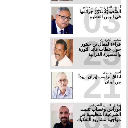
03
أ.د عبدالعزيز صالح بن حبتور
السُّعوديّةُ تكرِّرُ جرائمَها
في اليمنِ العظيمِ
25
محمد الجوهري
قراءة لمقال بن حبتور
حول خطاب قائد الثورة
والمسيرة القرآنية
21
أحمد الزبيري
اتفاق ترامب إيران.. يبدأ
من لبنان
05
توفيق عثمان الشرعبي
أبوراس وخطاب تثبيت
الشرعية التنظيمية في
مواجهة مشاريع التفكيك