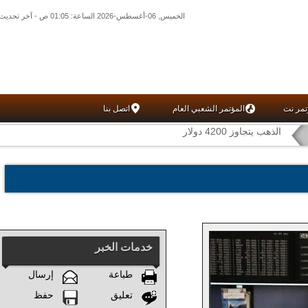
الخميس, 06-أغسطس-2026 الساعة: 01:05 ص - آخر تحديث: 12:10 ص (10: 09) بتوقيت غرينتش
تمر نت
المؤتمر الشعبي العام
اتصل بنا
الذهب يتجاوز 4200 دولار
خدمات الخبر
طباعة
إرسال
تعليق
حفظ