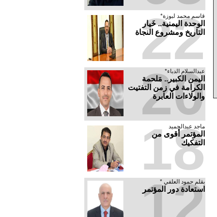
22
قاسم محمد لبوزة*
الوحدة اليمنية.. خَيار
التاريخ ومشروع النجاة
20
عبدالسلام الدباء*
​اليمن الكبير.. مَلحمة
الكرامة في زمن التفتيت
والولاءات العابرة
18
ماجد عبدالحميد
المؤتمر أقوى من
التفكيك
12
بقلم حمود العلفي *
استعادة دور المؤتمر