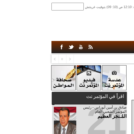
اقرأ في المؤتمر نت
21
صادق‮ ‬بن‮ ‬أمين‮ ‬أبوراس - رئيس‮
‬المؤتمر‮ ‬الشعبي‮ ‬العام
المُـنجَز العظيم