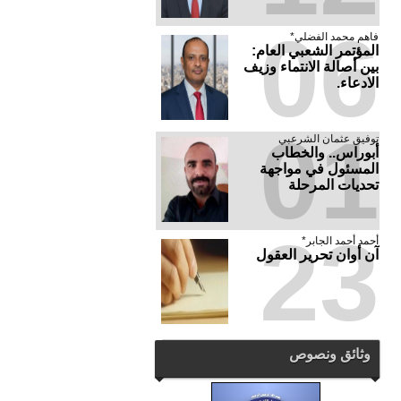
06
فاهم محمد الفضلي*
المؤتمر الشعبي العام:
بين أصالة الانتماء وزيف
الادعاء.
01
توفيق عثمان الشرعبي
أبوراس.. والخطاب
المسئول في مواجهة
تحديات المرحلة
23
أحمد أحمد الجابر*
آن أوان تحرير العقول
وثائق ونصوص