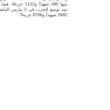
بينها 380 شهيدًا و122
2882 شهيداً و8768 جريحا".