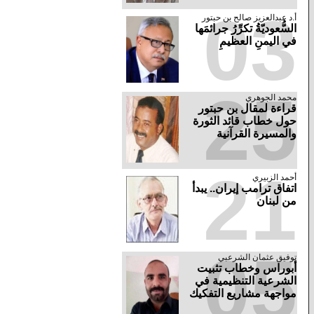
03
أ.د عبدالعزيز صالح بن حبتور
السُّعوديّةُ تكرِّرُ جرائمَها
في اليمنِ العظيمِ
25
محمد الجوهري
قراءة لمقال بن حبتور
حول خطاب قائد الثورة
والمسيرة القرآنية
21
أحمد الزبيري
اتفاق ترامب إيران.. يبدأ
من لبنان
05
توفيق عثمان الشرعبي
أبوراس وخطاب تثبيت
الشرعية التنظيمية في
مواجهة مشاريع التفكيك