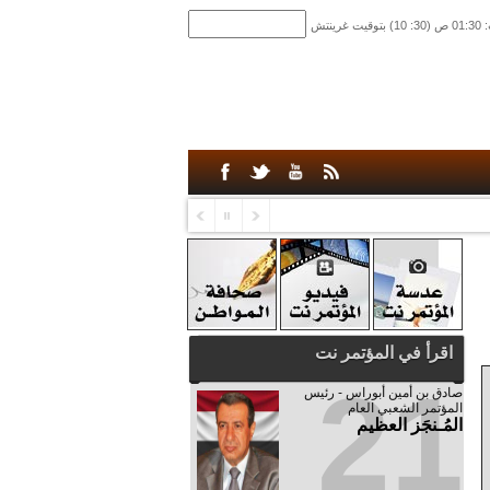
اقرأ في المؤتمر نت
21
صادق‮ ‬بن‮ ‬أمين‮ ‬أبوراس - رئيس‮
‬المؤتمر‮ ‬الشعبي‮ ‬العام
المُـنجَز العظيم