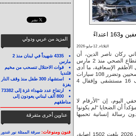
المزيد من عربي ودولي
الثلاثاء, 12-مايو-2026
اني ركان ناصر الدين، أن
4335 شهيداً في لبنان منذ 2
حصيلة الاعتداءات الإسرائيلية على القطاع الصحي منذ 2 مارس
مارس
باشراً على الأطقم الإسعافية، ما أدى
قوات الاحتلال تنسحب من مخيم
قلنديا
إلى استشهاد 108 مسعفين وعاملين صحيين وتضرر 108 سيارات
استشهاد 300 طفل منذ وقف النار
إسعاف وإطفاء، إضافة إلى استهداف 16 مستشفى وإقفال 4
بغزة
ارتفاع عدد شهداء غزة إلى 73382
800 ألف لبناني يعودون إلى
ي اليوم، إن "الأرقام لا
مناطقهم
داً أن الضحايا "لم يكونوا
ن رسالة إنسانية تحميها
عناوين أخرى متفرقة
فنون ومنوعات:
سرقة الممثلة نور غندور
وأشار إلى أن "الحصيلة منذ 17 أبريل 2026 بلغت 1502 إصابة،