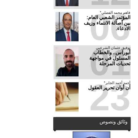
06
فاهم محمد الفضلي*
المؤتمر الشعبي العام:
بين أصالة الانتماء وزيف
الادعاء.
01
توفيق عثمان الشرعبي
أبوراس.. والخطاب
المسئول في مواجهة
تحديات المرحلة
23
أحمد أحمد الجابر*
آن أوان تحرير العقول
وثائق ونصوص