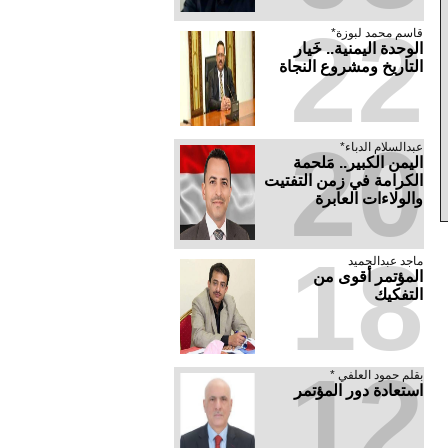
22
قاسم محمد لبوزة*
الوحدة اليمنية.. خَيار
التاريخ ومشروع النجاة
20
عبدالسلام الدباء*
​اليمن الكبير.. مَلحمة
الكرامة في زمن التفتيت
والولاءات العابرة
18
ماجد عبدالحميد
المؤتمر أقوى من
التفكيك
12
بقلم حمود العلفي *
استعادة دور المؤتمر