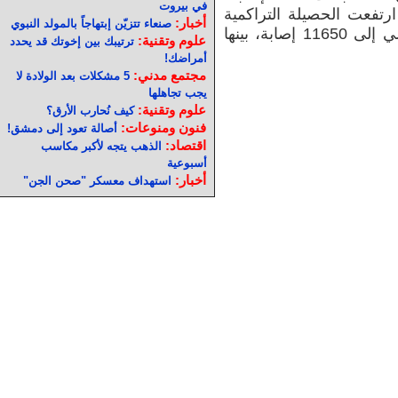
في بيروت
1 جريحًا، فيما ارتفعت الحصيلة التراكمية
أخبار:
صنعاء تتزيّن إبتهاجاً بالمولد النبوي
منذ توسع الحرب في 2 مارس الماضي إلى 11650 إصابة، بينها
علوم وتقنية:
ترتيبك بين إخوتك قد يحدد
أمراضك!
مجتمع مدني:
5 مشكلات بعد الولادة لا
يجب تجاهلها
علوم وتقنية:
كيف نُحارب الأرق؟
فنون ومنوعات:
أصالة تعود إلى دمشق!
اقتصاد:
الذهب يتجه لأكبر مكاسب
أسبوعية
أخبار:
استهداف معسكر "صحن الجن"