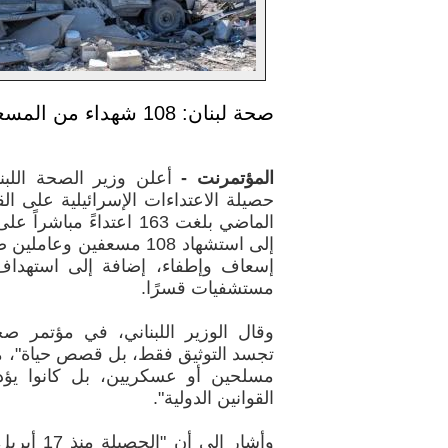
صحة لبنان: 108 شهداء من المسعفين و163 اعتداءً
المؤتمرنت -
أعلن وزير الصحة اللبن
الماضي بلغت 163 اعتداءً م
مستشفيات قسرًا.
وقال الوزير اللبناني، في مؤتمر صحف
تجسد التوثيق فقط، بل قصص حياة"، مؤك
مسلحين أو عسكريين، بل كانوا يؤدو
القوانين الدولية".