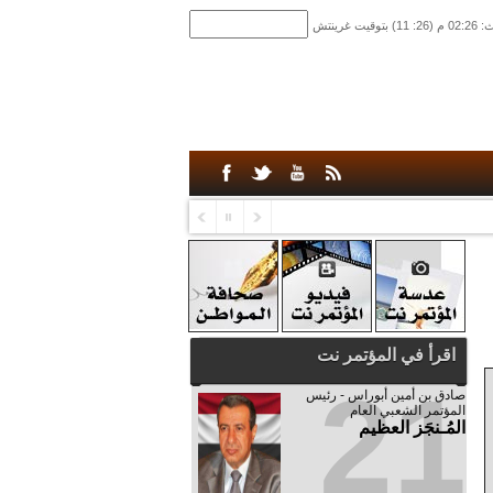
اقرأ في المؤتمر نت
21
صادق‮ ‬بن‮ ‬أمين‮ ‬أبوراس - رئيس‮
‬المؤتمر‮ ‬الشعبي‮ ‬العام
المُـنجَز العظيم