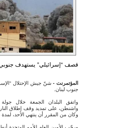
قصف “إسرائيلي” يستهدف جنوبي 
المؤتمرنت -
شنّ جيش الإحتلال “الإس
جنوب لبنان.
واتفق البلدان الجمعة خلال جولة 
وكان من المقرر أن ينتهي الأحد، لمدة 45 يوما.
ورحّب الأمين العام للأمم المتحدة أنطو