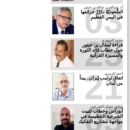
03
أ.د عبدالعزيز صالح بن حبتور
السُّعوديّةُ تكرِّرُ جرائمَها
في اليمنِ العظيمِ
25
محمد الجوهري
قراءة لمقال بن حبتور
حول خطاب قائد الثورة
والمسيرة القرآنية
21
أحمد الزبيري
اتفاق ترامب إيران.. يبدأ
من لبنان
05
توفيق عثمان الشرعبي
أبوراس وخطاب تثبيت
الشرعية التنظيمية في
مواجهة مشاريع التفكيك