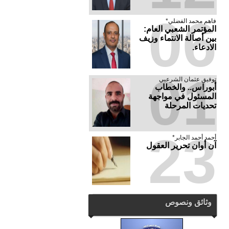
06
فاهم محمد الفضلي*
المؤتمر الشعبي العام:
بين أصالة الانتماء وزيف
الادعاء.
01
توفيق عثمان الشرعبي
أبوراس.. والخطاب
المسئول في مواجهة
تحديات المرحلة
23
أحمد أحمد الجابر*
آن أوان تحرير العقول
وثائق ونصوص