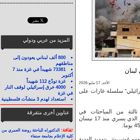
المزيد من عربي ودولي
800 ألف لبناني يعودون إلى
مناطقهم
73381 شهيداً في غزة منذ 7
لبنان
أكتوبر
غزة تودّع 112 شهيداً
الأحد, 17-مايو-2026
4000 خرق إسرائيلي لوقف النار
رائيلي” سلسلة غارات على
في غزة
استعداد لهدم 3 منشآت فلسطينية
ثالثة من المباحثات في
عناوين أخرى متفرقة
واشنطن، على تمديد وقف إطلاق النار الذي يسري منذ 17 نيسان
ثقافة:
الدكتوراه للباحثة روضة العمري من
كلية الإعلام بجامعة صنعاء
نيو غوتيريش بتمديد الهدنة