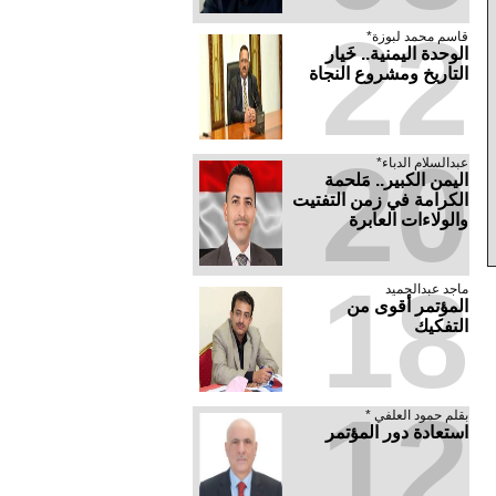
22
قاسم محمد لبوزة*
الوحدة اليمنية.. خَيار
التاريخ ومشروع النجاة
20
عبدالسلام الدباء*
​اليمن الكبير.. مَلحمة
الكرامة في زمن التفتيت
والولاءات العابرة
18
ماجد عبدالحميد
المؤتمر أقوى من
التفكيك
12
بقلم حمود العلفي *
استعادة دور المؤتمر