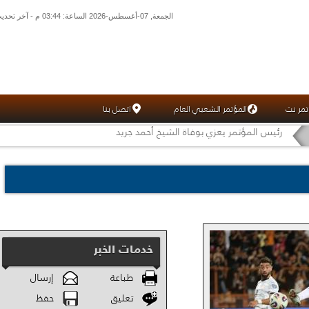
الجمعة, 07-أغسطس-2026 الساعة: 03:44 م - آخر تحديث: 02:30 م (30: 11) بتوقيت غرينتش
تمر نت
المؤتمر الشعبي العام
اتصل بنا
رئيس المؤتمر يعزي بوفاة الشيخ أحمد جريد
خدمات الخبر
طباعة
إرسال
تعليق
حفظ