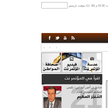
اقرأ في المؤتمر نت
21
صادق‮ ‬بن‮ ‬أمين‮ ‬أبوراس - رئيس‮
‬المؤتمر‮ ‬الشعبي‮ ‬العام
المُـنجَز العظيم