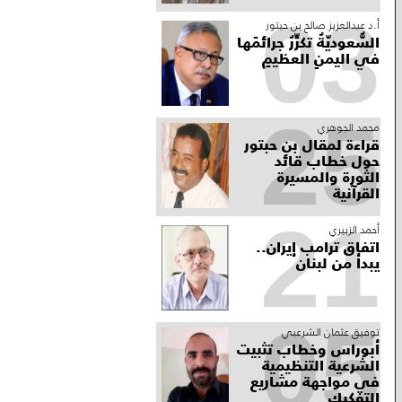
03
أ.د عبدالعزيز صالح بن حبتور
السُّعوديّةُ تكرِّرُ جرائمَها
في اليمنِ العظيمِ
25
محمد الجوهري
قراءة لمقال بن حبتور
حول خطاب قائد
الثورة والمسيرة
القرآنية
21
أحمد الزبيري
اتفاق ترامب إيران..
يبدأ من لبنان
05
توفيق عثمان الشرعبي
أبوراس وخطاب تثبيت
الشرعية التنظيمية
في مواجهة مشاريع
التفكيك