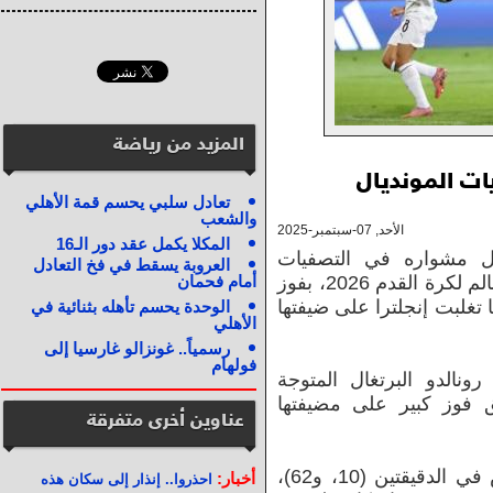
المزيد من رياضة
ات المونديال
تعادل سلبي يحسم قمة الأهلي
والشعب
الأحد, 07-سبتمبر-2025
المكلا يكمل عقد دور الـ16
ال مشواره في التصفيات
العروبة يسقط في فخ التعادل
الأوروبية المؤهلة إلى نهائيات كأس العالم لكرة القدم 2026، بفوز
أمام فحمان
يفه الأرميني (5 - 0)، فيما تغلبت إنجلترا على ضيفتها
الوحدة يحسم تأهله بثنائية في
الأهلي
رسمياً.. غونزالو غارسيا إلى
فولهام
رونالدو البرتغال المتوجة
ق فوز كبير على مضيفتها
عناوين أخرى متفرقة
وسجل أهداف البرتغال جواو فيليكس في الدقيقتين (10، و62)،
أخبار:
احذروا.. إنذار إلى سكان هذه