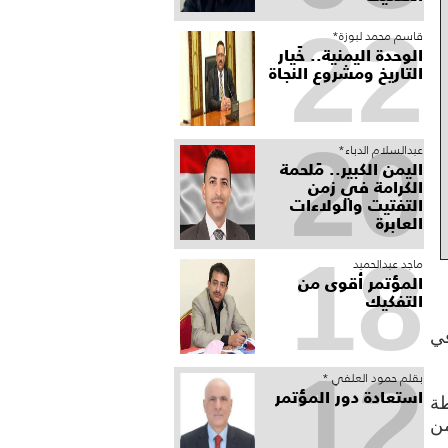
22
قاسم محمد لبوزة*
الوحدة اليمنية.. خَيار
التاريخ ومشروع النجاة
20
عبدالسلام الدباء*
​اليمن الكبير.. مَلحمة
الكرامة في زمن
التفتيت والولاءات
العابرة
18
ماجد عبدالحميد
المؤتمر أقوى من
التفكيك
يس في
12
بقلم حمود العلفي *
استعادة دور المؤتمر
رصيدها في صدارة المجموعة إلى 12 نقطة
أقل من