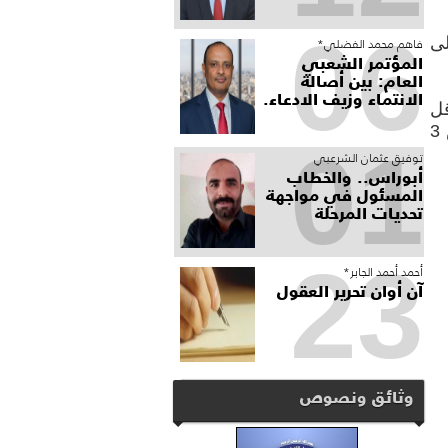
06
لى
فاهم محمد الفضلي*
المؤتمر الشعبي
العام: بين أصالة
الانتماء وزيف الادعاء.
ا أقل
من المباريات، فيما ظل رصيد رومانيا الغائبة عن هذه الجولة، عند 6 نقاط في المركز الثالث، وقبرص 3
01
توفيق عثمان الشرعبي
أبوراس.. والخطاب
المسئول في مواجهة
تحديات المرحلة
23
أحمد أحمد الجابر*
آن أوان تحرير العقول
وثائق ونصوص