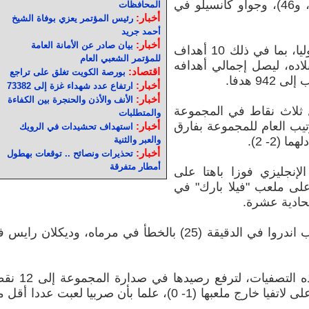
وكريستيانو رونالدو في الدقيقتين (21، و46)، وجواو كانسيلو في
المحافظات
أخبار:
رئيس المؤتمر يعزي بوفاة الشيخ
أحمد جريد
أخبار:
بيان صادر عن الأمانة العامة
ورفع رونالدو رصيده إلى 140 هدفا دوليا، بما في ذلك 10 أهداف
للمؤتمر الشعبي العام
خب بلاده، ليصل إجمالي أهدافه
اقتصاد:
بورصة الكويت تغلق على تراجع
9 هدفا.
أخبار:
ارتفاع عدد شهداء غزة إلى 73382
أخبار:
الأنف والأذن والحنجرة بين الكفاءة
 ثلاث نقاط في المجموعة
والمتطلبات
يب العام للمجموعة بفارق
أخبار:
استهداف تحشيدات في الرويك
(2- 2).
والعبر والثنية
أخبار:
تحذيرات ونصائح .. توقعات بهطول
أمطار متفرقة
الإنجليزي فوزا باهتا على
لى ملعب "فيلا بارك" في
حادية عشرة.
وسجل الهدفين كريستيان جارسيا لاعب اندروا في الدقيقة (25) بالخطأ في مرماه، وديكلان را
والفوز هو الرابع تواليا لإنجلترا في هذه التصفيات، لترفع 
مقابل 7 نقاط لوصيفتها صربيا الفائزة على لاتفيا خارج ملعبها (1- 0)، علما بأن صربيا لعبت عددا 