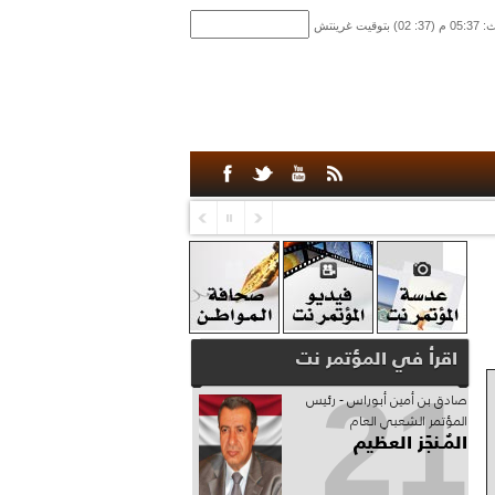
اقرأ في المؤتمر نت
21
صادق‮ ‬بن‮ ‬أمين‮ ‬أبوراس - رئيس‮
‬المؤتمر‮ ‬الشعبي‮ ‬العام
المُـنجَز العظيم