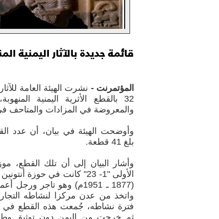
قائمة جديدة بالآثار اليمنية الم
المؤتمرنت -
نشرت الهيئة العامة للآثار 
32 بالقطع الأثرية اليمنية المنهوب
والمعروضة في المزادات والمتاحف في
وأوضحت الهيئة في بيان، أن عدد القطع
بلغ 41 قطعة.
وأشار البيان إلى أن تلك القطع، م
(1877 ـ 1951م) وهو تاجر و
فترة نشاطه، جُمعت هذه القطع في س
ثم خرجت من اليمن دون توثيق وطني