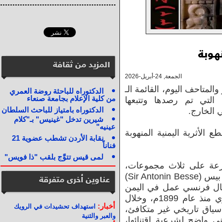
نهوبة
المزيد من ثقافة
الجمعة, 24-أبريل-2026
والمتاحف اليوم، القائمة الـ
الدكتوراه للباحثة روضة العمري
من كلية الإعلام بجامعة صنعاء
ة، التي تم رصدها وتتبعها
الدكتوراه بامتياز للباحث السلطان
 الخارج.
شيرين تدخل "غينيس" بـ"كلام
عينيه"
 الأثرية اليمنية المنهوبة
نقابة الأردن تشطب عضوية 21
فناناً
لمى قيس تتوَّج بلقب "ذا فويس"
وزعة على ثلاث مجموعات،
عناوين أخرى متفرقة
الأولى "1- 23" كانت في حوزة أنتونين بيس (Sir Antonin Besse)
رجل أعمال فرنسي عمل في اليمن
واتخذ من عدن مركزا لنشاطه التجاري منذ عام 1899م، وخلال
أخبار:
استهداف تحشيدات في الرويك
ياق تاريخي غير متكافئ،
والعبر والثنية
 واضح لشرعية اقتنائها،