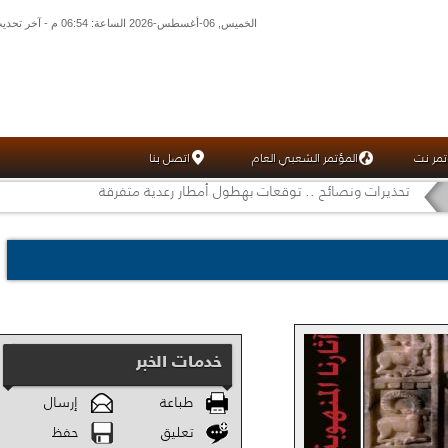
الخميس, 06-أغسطس-2026 الساعة: 06:54 م - آخر تحديث: 05:37 م (37: 02) بتوقيت غرينتش
تمر نت
المؤتمر الشعبي العام
اتصل بنا
تحذيرات ونصائح .. توقعات بهطول أمطار رعدية متفرقة
خدمات الخبر
طباعة
إرسال
تعليق
حفظ