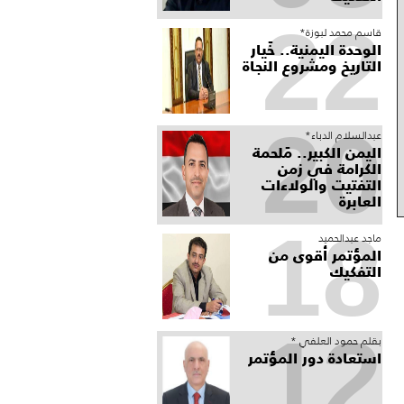
22
قاسم محمد لبوزة*
الوحدة اليمنية.. خَيار
التاريخ ومشروع النجاة
20
عبدالسلام الدباء*
​اليمن الكبير.. مَلحمة
الكرامة في زمن
التفتيت والولاءات
العابرة
18
ماجد عبدالحميد
المؤتمر أقوى من
التفكيك
12
بقلم حمود العلفي *
استعادة دور المؤتمر