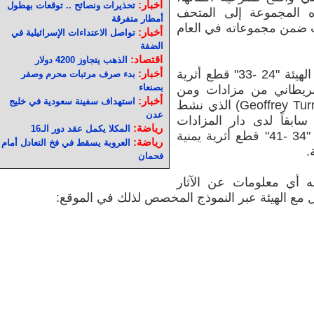
أخبار:
تحذيرات ونصائح .. توقعات بهطول
195م، آلت هذه المجموعة إلى المتحف
أمطار متفرقة
ت ضمن مجموعاته في العام
أخبار:
تواصل الاعتداءات الإسرائيلية في
الضفة
اقتصاد:
الذهب يتجاوز 4200 دولار
وتشمل المجموعة الثانية بحسب بيان الهيئة "24 -33" قطع أثرية
أخبار:
بدء صرف مرتبات محرم وصفر
بصنعاء
لبريطاني من مزادات ومن
أخبار:
استهداف سفينة سعودية في خليج
تاجر الآثار البريطاني (جيفري تيرنرGeoffrey Turner) الذي نشط
عدن
ابقاً لدى دار المزادات
رياضة:
المكلا يكمل عقد دور الـ16
كريستيز فيما تتكون المجموعة الثالثة "34 -41" قطع أثرية يمنية
رياضة:
العروبة يسقط في فخ التعادل أمام
.
فحمان
ه أي معلومات عن الآثار
اصل مع الهيئة عبر النموذج المخصص لذلك في الموقع: