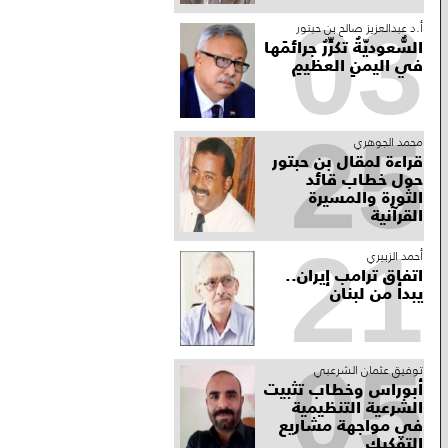
03
أ.د عبدالعزيز صالح بن حبتور
السُّعوديّةُ تكرِّرُ جرائمَها
في اليمنِ العظيمِ
25
محمد الجوهري
قراءة لمقال بن حبتور
حول خطاب قائد
الثورة والمسيرة
القرآنية
21
أحمد الزبيري
اتفاق ترامب إيران..
يبدأ من لبنان
05
توفيق عثمان الشرعبي
أبوراس وخطاب تثبيت
الشرعية التنظيمية
في مواجهة مشاريع
التفكيك