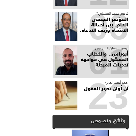
06
فاهم محمد الفضلي*
المؤتمر الشعبي
العام: بين أصالة
الانتماء وزيف الادعاء.
01
توفيق عثمان الشرعبي
أبوراس.. والخطاب
المسئول في مواجهة
تحديات المرحلة
23
أحمد أحمد الجابر*
آن أوان تحرير العقول
وثائق ونصوص