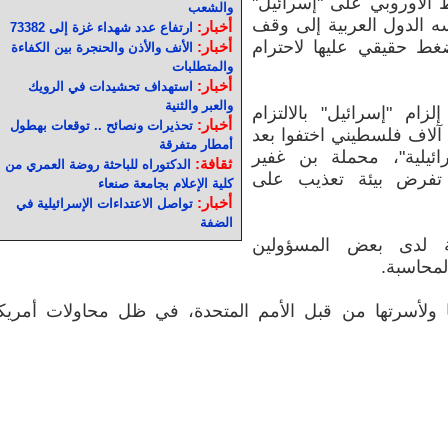
لأوروبي على "إسرائيل"
والشعب
سه الدول العربية إلى وقف
أخبار:
ارتفاع عدد شهداء غزة إلى 73382
غط حقيقي عليها لاحترام
أخبار:
الأنف والأذن والحنجرة بين الكفاءة
والمتطلبات
أخبار:
استهداف تحشيدات في الرويك
والعبر والثنية
ام "إسرائيل" بالالتزام
أخبار:
تحذيرات ونصائح .. توقعات بهطول
بالقانون الدولي، مشيرة إلى أن نحو 4 آلاف فلسطيني اختفوا بعد
أمطار متفرقة
ئيلية"، محملة بن غفير
ثقافة:
الدكتوراه للباحثة روضة العمري من
 تفرض بيئة تعذيب على
كلية الإعلام بجامعة صنعاء
أخبار:
تواصل الاعتداءات الإسرائيلية في
الضفة
ة لدى بعض المسؤولين
لمحاسبة.
ا ولأسرتها من قبل الأمم المتحدة، في ظل محاولات أمريك