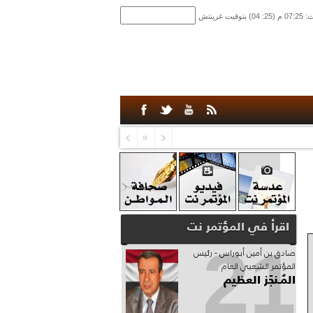
اقرأ في المؤتمر نت
21
صادق‮ ‬بن‮ ‬أمين‮ ‬أبوراس - رئيس‮
‬المؤتمر‮ ‬الشعبي‮ ‬العام
المُـنجَز العظيم