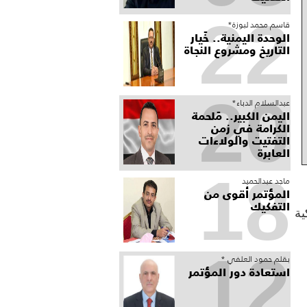
22
قاسم محمد لبوزة*
الوحدة اليمنية.. خَيار
التاريخ ومشروع النجاة
20
عبدالسلام الدباء*
​اليمن الكبير.. مَلحمة
الكرامة في زمن
التفتيت والولاءات
العابرة
18
ماجد عبدالحميد
المؤتمر أقوى من
التفكيك
ية
12
بقلم حمود العلفي *
استعادة دور المؤتمر