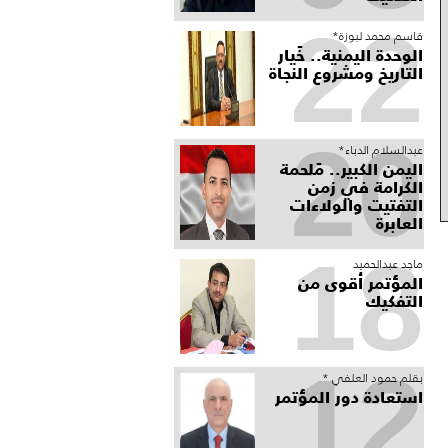
22
قاسم محمد لبوزة*
الوحدة اليمنية.. خَيار
التاريخ ومشروع النجاة
20
عبدالسلام الدباء*
​اليمن الكبير.. مَلحمة
الكرامة في زمن
التفتيت والولاءات
العابرة
18
ماجد عبدالحميد
المؤتمر أقوى من
التفكيك
12
بقلم حمود العلفي *
استعادة دور المؤتمر