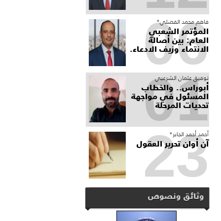
06
فاهم محمد الفضلي*
المؤتمر الشعبي
العام: بين أصالة
الانتماء وزيف الادعاء.
01
توفيق عثمان الشرعبي
أبوراس.. والخطاب
المسئول في مواجهة
تحديات المرحلة
23
أحمد أحمد الجابر*
آن أوان تحرير العقول
وثائق ونصوص