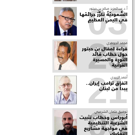
03
أ.د عبدالعزيز صالح بن حبتور
السُّعوديّةُ تكرِّرُ جرائمَها
في اليمنِ العظيمِ
25
محمد الجوهري
قراءة لمقال بن حبتور
حول خطاب قائد
الثورة والمسيرة
القرآنية
21
أحمد الزبيري
اتفاق ترامب إيران..
يبدأ من لبنان
05
توفيق عثمان الشرعبي
أبوراس وخطاب تثبيت
الشرعية التنظيمية
في مواجهة مشاريع
التفكيك