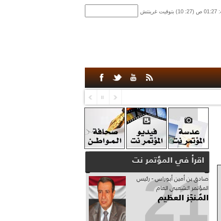
اقرأ في المؤتمر نت
21
صادق‮ ‬بن‮ ‬أمين‮ ‬أبوراس - رئيس‮
‬المؤتمر‮ ‬الشعبي‮ ‬العام
المُـنجَز العظيم