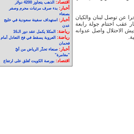
اقتصاد:
الذهب يتجاوز 4200 دولار
أخبار:
بدء صرف مرتبات محرم وصفر
بصنعاء
را عن توصل لبنان والكيان
أخبار:
استهداف سفينة سعودية في خليج
ار عقب اختتام جولة رابعة
عدن
يش الاحتلال واصل عدوانه
رياضة:
المكلا يكمل عقد دور الـ16
ة.
رياضة:
العروبة يسقط في فخ التعادل أمام
فحمان
أخبار:
صنعاء تحذّر الرياض من أيّ
"مغامرة"
اقتصاد:
بورصة الكويت تُغلق على ارتفاع