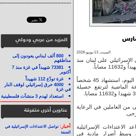
المزيد من عربي ودولي
السبت, 13-يونيو-2026
800 ألف لبناني يعودون إلى
 الإسرائيلي على لبنان منذ
مناطقهم
73381 شهيداً في غزة منذ 7
أكتوبر
غزة تودّع 112 شهيداً
وأكدت وزارة الصحة اللبنانية في بيان اليوم، استشهاد 45 شخصاً
4000 خرق إسرائيلي لوقف النار
1 آخرين خلال الـ48 ساعة الماضية لترتفع حصيلة
في غزة
استعداد لهدم 3 منشآت فلسطينية
 من العاملين في الرعاية
عناوين أخرى متفرقة
أخبار:
الاعتداءات الإسرائيلية
تواصل الاعتداءات الإسرائيلية في
الضفة
، وسط أضرار مادية في