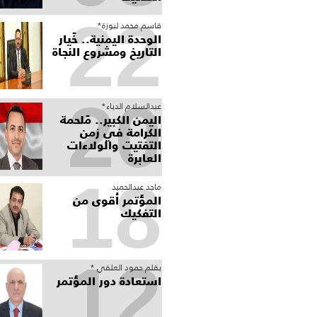
22
قاسم محمد لبوزة*
الوحدة اليمنية.. خَيار
التاريخ ومشروع النجاة
20
عبدالسلام الدباء*
​اليمن الكبير.. مَلحمة
الكرامة في زمن
التفتيت والولاءات
العابرة
18
ماجد عبدالحميد
المؤتمر أقوى من
التفكيك
12
بقلم حمود العلفي *
استعادة دور المؤتمر