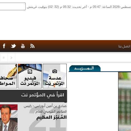
بنا
اقرأ في المؤتمر نت
21
صادق‮ ‬بن‮ ‬أمين‮ ‬أبوراس - رئيس‮
‬المؤتمر‮ ‬الشعبي‮ ‬العام
المُـنجَز العظيم