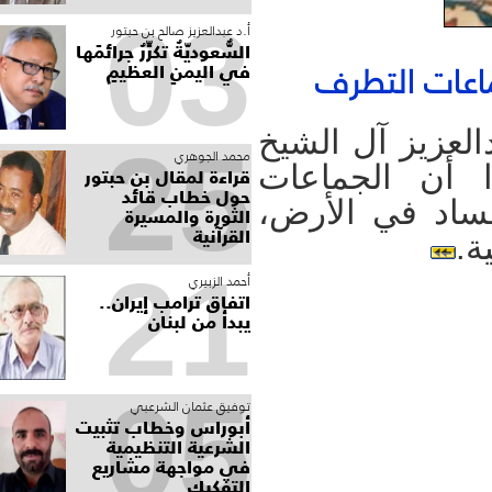
03
أ.د عبدالعزيز صالح بن حبتور
السُّعوديّةُ تكرِّرُ جرائمَها
في اليمنِ العظيمِ
ات التطرف
زيز آل الشيخ
25
محمد الجوهري
أن الجماعات
قراءة لمقال بن حبتور
حول خطاب قائد
اد في الأرض،
الثورة والمسيرة
القرآنية
21
أحمد الزبيري
اتفاق ترامب إيران..
يبدأ من لبنان
05
توفيق عثمان الشرعبي
أبوراس وخطاب تثبيت
الشرعية التنظيمية
في مواجهة مشاريع
التفكيك