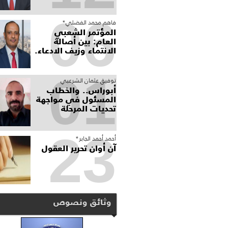
06
فاهم محمد الفضلي*
المؤتمر الشعبي
العام: بين أصالة
الانتماء وزيف الادعاء.
01
توفيق عثمان الشرعبي
أبوراس.. والخطاب
المسئول في مواجهة
تحديات المرحلة
23
أحمد أحمد الجابر*
آن أوان تحرير العقول
وثائق ونصوص