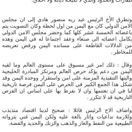
للقارات والحدود والذي لا تكبحه ديانة ولا اخلاق.
وتطرق الأخ الرئيس عبد ربه منصور هادي إلى ان مجلس
الامن الدولي كان مع اليمن من اول لحظة وكان التصويت يتم
باعضائه الخمسة عشر كلها كما وحضر مجلس الامن الدولي
بكامل اعضائه الى صنعاء وعقد اجتماعا له في اليمن وهذه
من الدلالات القاطعة على مسانده اليمن ورفض تعريضه
للمخاطر .
وقال : ذلك امر غير مسبوق على مستوى العالم وما لقيه
اليمن من دعم يؤكد حرص العالم ومرتكز المبادرة الخليجية
واليتها التنفيذية المزمنة على امن واستقرار ووحده اليمن وقد
شكل هذا الجمع الكبير في الحرص على اليمن فرصة تاريخية
لنا في ان نغتنمها وان لا نفرط بها على اساس ان الفرص
التاريخية قد لا تتكرر .
واضاف الاخ الرئيس قائلا : صحيح لدينا اقتصاد متذبذب
وللازمة تداعيات واثار بالغة عليه ولكن اليمن غني بثرواته
الطبيعية من النفط والغاز والذهب والزنك والحديد والفضة.