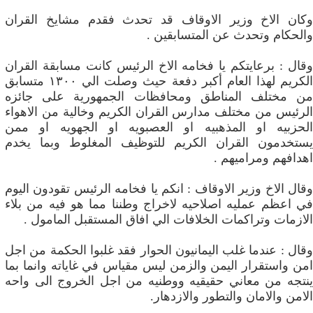
وكان الاخ وزير الاوقاف قد تحدث فقدم مشايخ القران
والحكام وتحدث عن المتسابقين .
وقال : برعايتكم يا فخامه الاخ الرئيس كانت مسابقة القران
الكريم لهذا العام أكبر دفعة حيث وصلت الي ١٣٠٠ متسابق
من مختلف المناطق ومحافظات الجمهورية على جائزه
الرئيس من مختلف مدارس القران الكريم وخالية من الاهواء
الحزبيه او المذهبيه او العصبويه او الجهويه او ممن
يستخدمون القران الكريم للتوظيف المغلوط وبما يخدم
اهدافهم ومراميهم .
وقال الاخ وزير الاوقاف : انكم يا فخامه الرئيس تقودون اليوم
في اعظم عمليه اصلاحيه لاخراج وطننا مما هو فيه من بلاء
الازمات وتراكمات الخلافات الي افاق المستقبل المامول .
وقال : عندما غلب اليمانيون الحوار فقد غلبوا الحكمة من اجل
امن واستقرار اليمن والزمن ليس مقياس في غاياته وانما بما
ينتجه من معاني حقيقيه ووطنيه من اجل الخروج الى واحه
الامن والامان والتطور والازدهار.