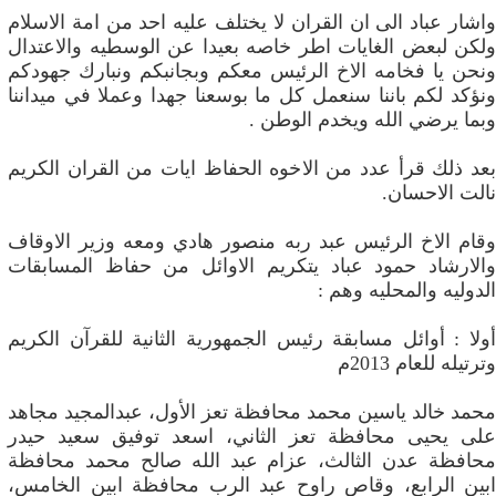
واشار عباد الى ان القران لا يختلف عليه احد من امة الاسلام
ولكن لبعض الغايات اطر خاصه بعيدا عن الوسطيه والاعتدال
ونحن يا فخامه الاخ الرئيس معكم وبجانبكم ونبارك جهودكم
ونؤكد لكم باننا سنعمل كل ما بوسعنا جهدا وعملا في ميداننا
وبما يرضي الله ويخدم الوطن .
بعد ذلك قرأ عدد من الاخوه الحفاظ ايات من القران الكريم
نالت الاحسان.
وقام الاخ الرئيس عبد ربه منصور هادي ومعه وزير الاوقاف
والارشاد حمود عباد يتكريم الاوائل من حفاظ المسابقات
الدوليه والمحليه وهم :
أولا : أوائل مسابقة رئيس الجمهورية الثانية للقرآن الكريم
وترتيله للعام 2013م
محمد خالد ياسين محمد محافظة تعز الأول، عبدالمجيد مجاهد
على يحيى محافظة تعز الثاني، اسعد توفيق سعيد حيدر
محافظة عدن الثالث، عزام عبد الله صالح محمد محافظة
ابين الرابع، وقاص راوح عبد الرب محافظة ابين الخامس،