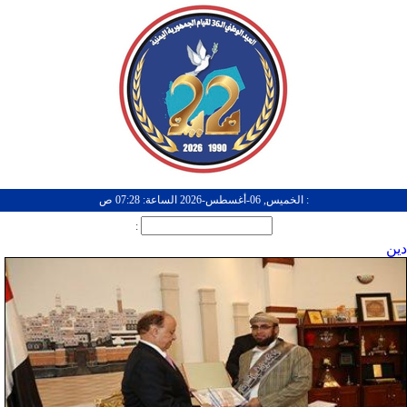
: الخميس, 06-أغسطس-2026 الساعة: 07:28 ص
:
دين