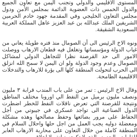
المستوى الاقليمي والدولي وتجنب اليمن مع تعاون الجميع
والدول الخمس ذات العضوية الدائمة بمجلس الأمن ودول
مجلس التعاون الخليجي وفي المقدمة جهود خادم الحرمين
الشريفين الملك عبدالله بن عبد العزيز عاهل المملكة العربية
السعودية الشقيقة.
ونوه الاخ الرئيس الى أن الصومال منذ فتره طويلة يعاني من
غياب الدولة ومؤسساتها وتغلغل فيه قطعان الارهاب ووصلت
الامور الى حد القرصنة نظرا للتجاهل الدولي لمشاكل
الصومال وعدم وجود الدولة ولو ان اليمن لا سمح الله انزلق
الى الحرب لتحولت المنطقة كلها الى بؤرة للارهاب والتدخلات
الاقليمية الطامحة.
وقال الاخ الرئيس : تمر من على باب المندب قرابة ٣ مليون
ونصف مليون برميل من النفط الي اوروبا مختلف المناطق
ونتيجة للقرصنة التي تعرض ناقلات النفط للخطر اضطرت
الدول الصناعية الى تواجد عسكري في جيبوتي من أجل
الحفاظ على مرور بضائعها وحفظ مصالحها وهذه مشكلة
ومعضلة دوليه يجب العمل من اجل حلها واحلال السلام في
المنطقة كاملة من خلال التعاون على محاربة الارهاب العابر