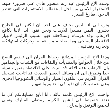
وشدد الأخ الرئيس عبد ربه منصور هادي علي ضرورة ضبط
الاستقرار الامني من اجل استقطاب الاستثمارات التي تنتظر
الدخول بفارغ الصبر .
ونوه الى انه ليس بخاف على احد بان الكثير في الخارج
يعتبرون اليمن مصدرا للارهاب ونحن نقول ابدا لاننا نكافح
الارهاب وقد هزمناه وسنلاحقه فهو السبب الرئيس لانهيار
الاقتصاد السياحي وما يصاحبه من عماله وحركات استهلاكية
وتجاريه وفندقيه .
ودعا الاخ الرئيس المشائخ وحفاظ القران الى تقديم النصح
من خلال الجوامع والمنتديات واللقاءات مع الشباب والجماهير
بان الارهاب هذه الافه قد اثرت على الاقتصاد بصوره سيئة
جدا وتطرق الى ان وسائل العصر الحديث قد اتاحت تسجيل
القران الكريم في التلفون السيار والوسائل التكنولوجيا الاخرى
وهي نعمه يمكن ان تفيد في التعليم والتفهيم .
واختتم الاخ الرئيس كلمته قائلا : انا اتابع مسابقاتكم كل ما
تعقد خصوصا في الشهر الكريم رمضان المبارك وتمنى
للجميع التوفيق والنجاح .