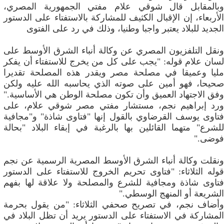
وبالمقابل قال شوقي علام مفتي الجمهورية المصري،
الأربعاء، إن الإقبال الكثيف للمشاركة بالاستفتاء على الدستور
الجديد للبلاد يعتبر واجبا وطنيا، وذلك في رد على الفتوى
ونقل التلفزيون المصري عن وكالة أنباء الشرق الأوسط على
لسان علام قوله: "يجب على كل من يخرج للاستفتاء أن يفكر
مليا وعميقا في مصلحة مصر ويقدر هذه المصلحة تقديرا
صحيحا، فهو أمين على صوته الذي يحاسبه الله عليه ولكن
وفق الاجتهاد العميق وأن تكون مصلحة الوطن هي الأساسية."
ورد إبراهيم نجم، مستشار مفتي مصر شوقي علام، على
فتاوى يوسف القرضاوي بالقول إنها "فتاوى شاذة" و"مجافية
للشرع" متهما القائلين بها بالرغبة في إبقاء البلاد "بحالة
فوضى."
ونقلت وكالة أنباء الشرق الأوسط المصرية الرسمية عن نجم
قوله الثلاثاء: "فتاوى تحريم الخروج للاستفتاء على الدستور
فتاوى شاذة ومجافية للشرع والمصلحة ولا علاقة لها بفهم
الشريعة أو المنهج الوسطي."
وأضاف نجم، في تصريح صحفي الثلاثاء: "من يقول بحرمة
المشاركة في الاستفتاء على الدستور يريد أن تظل البلاد في