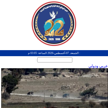
: الجمعة, 07-أغسطس-2026 الساعة: 03:05 م
:
عربي ودولي