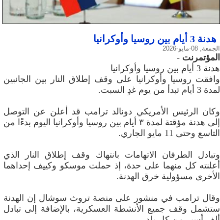
هدنة 3 أيام بين روسيا وأوكرانيا
الجمعة, 08-مايو-2026
المؤتمرنت
-
هدنة 3 أيام بين روسيا وأوكرانيا
وافقت روسيا وأوكرانيا على وقف إطلاق النار بين الجانبين
لمدة 3 أيام تبدأ من يوم غدٍ السبت.
وكان ​الرئيس ​الأمريكي دونالد ترامب قد أعلن عن التوصل
إلى هدنة مؤقتة لمدة ٣ أيام بين روسيا وأوكرانيا اليوم بدءًا ⁠من
التاسع وحتى 11 مايو الجاري.
وتبادل الطرفان الاتهامات ‌بانتهاك وقف إطلاق ​النار ⁠الذي
أعلنته كل ​منهما على حدة، إذ ‌حملت موسكو وكييف ​إحداهما
الأخرى مسؤولية خرق الهدنة.
وقال ترامب في منشور على منصة تروث سوشال إن ‌الهدنة
ستشمل وقف جميع ​الأنشطة العسكرية، بالإضافة ​إلى ‌تبادل
ألف ⁠أسير من كل بلد.