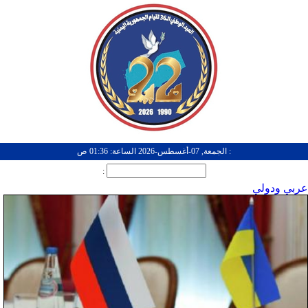
: الجمعة, 07-أغسطس-2026 الساعة: 01:36 ص
:
عربي ودولي