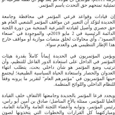
تمثيلية تمنحهم حق التحدث باسم المؤتمر.
إن قيادات وقواعد فرعي المؤتمر في محافظة وجامعة
الحديدة لتؤكد أن التعبير عن مواقف المؤتمر الشعبي العام هو
حق حصري وأصيل لقيادته الشرعية المنتخبة من دورة اللجنة
الدائمة الرئيسية في 2 مايو 2019م، والموجودة في "صنعاء
الصمود"، وأي محاولات لخلق منصات موازية أو مواقف خارج
هذا الإطار التنظيمي هي والعدم سواء.
ويؤمن المؤتمريون في الحديدة إيماناً كاملاً بقدرة هيئات
المؤتمر في الداخل على استعادة الدور الفاعل للتنظيم، وأن
ترتيب وضع المؤتمر هو شأن داخلي بحت، يتطلب انتهاء
العدوان والحصار واستعادة الحياة السياسية الطبيعية؛ ليجتمع
حينها المؤتمريون في "مؤتمرهم العام" لتقرير ما يرونه وفقاً
للنظام الداخلي واللوائح المنظمة.
ويجدد فرعا المؤتمر بالحديدة وجامعتها الالتفاف خلف القيادة
العليا للمؤتمر، ممثلة بالأخ المناضل/ صادق بن أمين أبو راس،
رئيس المؤتمر، ونوابه وأعضاء اللجنة العامة والأمانة العامة،
ومباركتهما كل القرارات والخطوات التي يتخذونها لصون