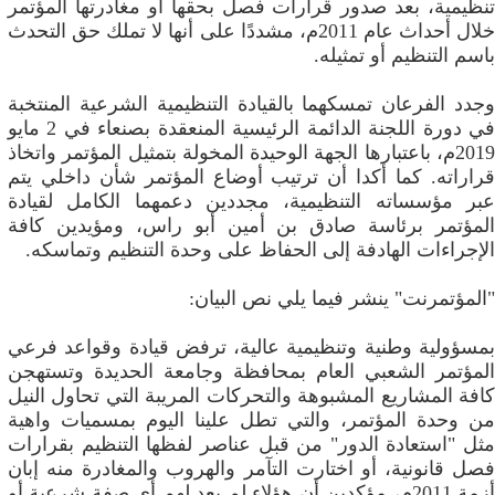
تنظيمية، بعد صدور قرارات فصل بحقها أو مغادرتها المؤتمر
خلال أحداث عام 2011م، مشددًا على أنها لا تملك حق التحدث
باسم التنظيم أو تمثيله.
وجدد الفرعان تمسكهما بالقيادة التنظيمية الشرعية المنتخبة
في دورة اللجنة الدائمة الرئيسية المنعقدة بصنعاء في 2 مايو
2019م، باعتبارها الجهة الوحيدة المخولة بتمثيل المؤتمر واتخاذ
قراراته. كما أكدا أن ترتيب أوضاع المؤتمر شأن داخلي يتم
عبر مؤسساته التنظيمية، مجددين دعمهما الكامل لقيادة
المؤتمر برئاسة صادق بن أمين أبو راس، ومؤيدين كافة
الإجراءات الهادفة إلى الحفاظ على وحدة التنظيم وتماسكه.
"المؤتمرنت" ينشر فيما يلي نص البيان:
بمسؤولية وطنية وتنظيمية عالية، ترفض قيادة وقواعد فرعي
المؤتمر الشعبي العام بمحافظة وجامعة الحديدة وتستهجن
كافة المشاريع المشبوهة والتحركات المريبة التي تحاول النيل
من وحدة المؤتمر، والتي تطل علينا اليوم بمسميات واهية
مثل "استعادة الدور" من قبل عناصر لفظها التنظيم بقرارات
فصل قانونية، أو اختارت التآمر والهروب والمغادرة منه إبان
أزمة 2011م، مؤكدين أن هؤلاء لم يعد لهم أي صفة شرعية أو