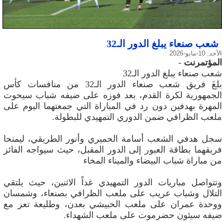
شعب صنعاء يبلغ الدور الـ32
الأحد, 10-مايو-2026
المؤتمرنت
-
شعب صنعاء يبلغ الدور الـ32
بلغَ فريق شعب صنعاء الدور الـ32 من منافسات كأس
الجمهورية لكرة القدم، بعد فوزه على ضيفه شباب سيحوت
المهرة بهدفين دون رد في المباراة التي جمعتهما اليوم على
ملعب الظرافي ضمن الدوري التمهيدي للبطولة.
سجل هدفي الشعب أسامة الحميري وأنور الطريقي، ليمنحا
فريقهما بطاقة العبور إلى الدور المقبل، حيث سيواجه الفائز
من مباراة شباب البيضاء والميناء المخاء
وتتواصل مباريات الدور التمهيدي غداً الاثنين، حيث يلتقي
التلال وشباب عريب على ملعب الظرافي بصنعاء، وشمسان
ووحدة عمران على ملعب الحبيشي بعدن، وطليعة تعز مع
ضيفه سيئون حضرموت على ملعب الشهداء.