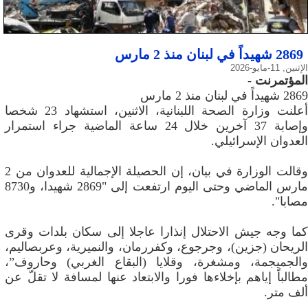
2869 شهيداً في لبنان منذ 2 مارس
الإثنين, 11-مايو-2026
المؤتمرنت
-
2869 شهيداً في لبنان منذ 2 مارس
أعلنت وزارة الصحة اللبنانية، الاثنين، استشهاد 23 شخصا
وإصابة 37 آخرين خلال 24 ساعة الماضية جراء استمرار
العدوان الإسرائيلي.
وقالت الوزارة في بيان، إن الحصيلة الإجمالية للعدوان من 2
مارس الماضي وحتى اليوم ارتفعت إلى "2869 شهيدا، و8730
مصابا".
كما وجه جيش الاحتلال إنذارا عاجلا إلى سكان بلدات وقرى
الريحان (جزين)، وجرجوع، وکفررمان، والنميرية، وعربصاليم،
والجميجمة، ومشغرة، وقلايا (البقاع الغربي) وحاروف”،
مطالباً إياهم بإخلاءها فورا والابتعاد عنها لمسافة لا تقلّ عن
ألف متر.