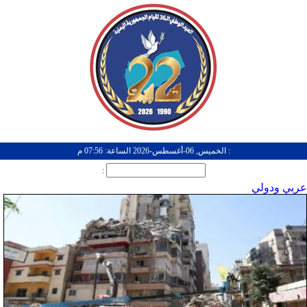
: الخميس, 06-أغسطس-2026 الساعة: 07:56 م
:
عربي ودولي