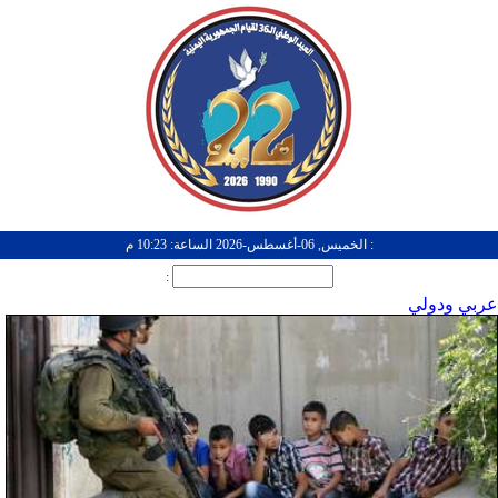
: الخميس, 06-أغسطس-2026 الساعة: 10:23 م
:
عربي ودولي