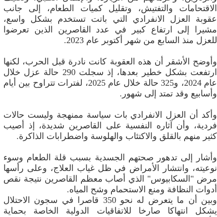
الاقتحامات والتفتيش، وتقليل كميات الطعام، إلى جانب
عقوبة العزل الانفرادي التي باتت تستخدم بشكل واسع،
مشيرا إلى ارتفاع كبير في عدد القاصرين الذين تعرضوا
للعزل منذ السابع من شهر أكتوبر عام 2023.
وأوضح الأشقر أن هذه العقوبة كانت نادرة قبل الحرب، لكنها
ارتفعت بشكل خطير بعدها، إذ سجلت 290 حالة عزل خلال
عام 2024، و325 حالة خلال عام 2025، لفترات تتراوح بين أيام
وأسابيع وقد تمتد إلى شهور.
وأكد أن العزل الانفرادي بات سياسة ممنهجة وليست حالات
فردية، وأن آثاره النفسية على القاصرين شديدة، إذ أصيب
كثير منهم بالقلق والاكتئاب والهلوسة واضطرابات الذاكرة.
وأشار إلى تدهور صحتهم الجسدية بسبب قلة الطعام وسوء
نوعيته، وانتشار الأمراض في ظل غياب العلاج، وعلى رأسها
مرض "السكابيوس" الذي أصاب معظم القاصرين نتيجة نقص
أدوات النظافة ومنع الاستحمام وشح المياه.
وبين أن ما يتعرض له نحو 350 قاصرا في سجون الاحتلال
يشكل انتهاكا صارخا للاتفاقيات الدولية الخاصة بحماية