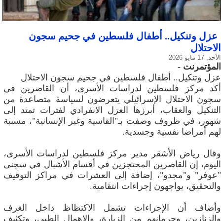
عزل وتنكيل.. أطفال فلسطين في جحيم سجون
الاحتلال
الأحد, 17-مايو-2026
المؤتمرنت
-
عزل وتنكيل.. أطفال فلسطين في جحيم سجون الاحتلال
أكد مركز فلسطين لدراسات الأسرى، أن القاصرين في
سجون الاحتلال الإسرائيلي يتعرضون لسياسة متصاعدة من
التنكيل والعقاب، أبرزها العزل الانفرادي لفترات تمتد إلى
شهور، في ظروف وصفت بـ"القاسية وغير الإنسانية"، مسببة
لهم أمراضا نفسية وجسدية.
وقال رياض الأشقر مدير مركز فلسطين لدراسات الأسرى،
اليوم، إن القاصرين المحتجزين في أقسام الأشبال في سجني
"عوفر" و"مجدو"، إضافة إلى العشرات في مراكز التوقيف
والتحقيق، يواجهون إجراءات انتقامية.
وأضاف أن الإجراءات تشمل الاكتظاظ داخل الغرف
والزنازين، وحرمانهم من الزيارة، والإهمال الطبي، وتكثيف